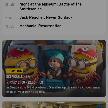
01 JAN
Night at the Museum: Battle of the
Smithsonian
26 SEP
Jack Reacher: Never Go Back
18 JUL
Mechanic: Resurrection
PREMIERE
DESPICABLE ME 4
STRAKS
21:00 - 22:50
· FILM
In Despicable Me 4 probeert Gru alles op de rails te krijgen, maar
er gaat weer een hoop mis.