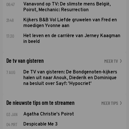
06:47
Vanavond op TV: De slimste mens België,
Poirot, Mechanic: Resurrection
21:48
Kijkers B&B Vol Liefde gruwelen van Fred en
moedigen Yvonne aan
17:30
Het leven en de carrière van Jerney Kaagman
in beeld
De tv van gisteren
MEER TV
7 AUG
De TV van gisteren: De Bondgenoten-kijkers
halen uit naar Anouk, Diederik en Dominique
na besluit over Sayf: 'Hypocriet'
De nieuwste tips om te streamen
MEER TIPS
03 JAN
Agatha Christie's Poirot
04 MRT
Despicable Me 3