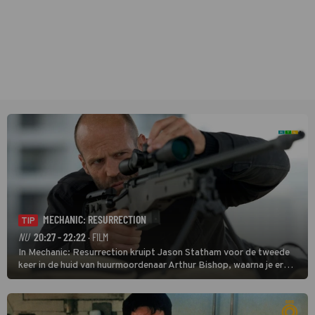
MECHANIC: RESURRECTION
TIP
NU
20:27 - 22:22
· FILM
In Mechanic: Resurrection kruipt Jason Statham voor de tweede
keer in de huid van huurmoordenaar Arthur Bishop, waarna je er
donder op kunt zeggen dat er van Bishops geplande pensioen niet
veel terechtkomt.