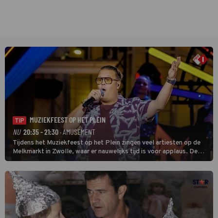
MUZIEKFEEST OP HET PLEIN
TIP
NU
20:35 - 21:30
· AMUSEMENT
Tijdens het Muziekfeest op het Plein zingen veel artiesten op de
Melkmarkt in Zwolle, waar er nauwelijks tijd is voor applaus. De
grootste namen zijn André Hazes, Jannes, René Froger en
natuurlijk Rutger van Barneveld met zijn hit Zwoele Zomernachten.