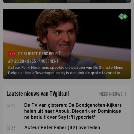
eerste wedstrijd van het nieuwe Eredivisieseizoen. De nieuwe
oefenmeester is Johan Plat en hij wil aanvallend voetballen.
DE SLIMSTE MENS BELGIË
TIP
NU
20:20 - 21:35
· AMUSEMENT
Acteur Felix Heremans speelde dit seizoen van De Slimste Mens
België al tien afleveringen en hij is dan ook de grote favoriet in
deze seizoensfinale. En er is Nederlandse inbreng, want komiek
Soundos El Ahmadi neemt plaats aan de jurytafel.
Laatste nieuws van TVgids.nl
MEER NIEUWS
07:52
De TV van gisteren: De Bondgenoten-kijkers
halen uit naar Anouk, Diederik en Dominique
na besluit over Sayf: 'Hypocriet'
07:33
Acteur Peter Faber (82) overleden