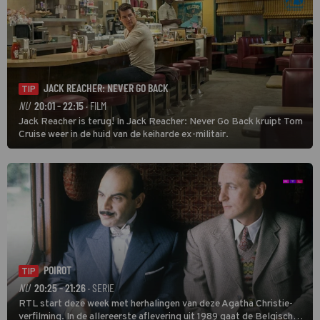
JACK REACHER: NEVER GO BACK
TIP
NU
20:01 - 22:15
· FILM
Jack Reacher is terug! In Jack Reacher: Never Go Back kruipt Tom
Cruise weer in de huid van de keiharde ex-militair.
POIROT
TIP
NU
20:25 - 21:26
· SERIE
RTL start deze week met herhalingen van deze Agatha Christie-
verfilming. In de allereerste aflevering uit 1989 gaat de Belgische