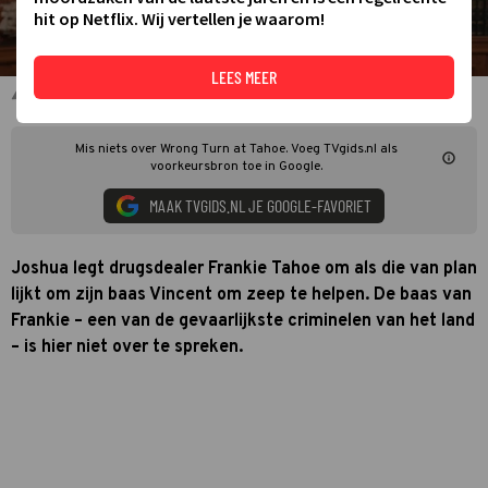
hit op Netflix. Wij vertellen je waarom!
LEES MEER
Cuba Gooding Jr. in Wrong Turn at Tahoe
Mis niets over Wrong Turn at Tahoe. Voeg TVgids.nl als
voorkeursbron toe in Google.
MAAK TVGIDS.NL JE GOOGLE-FAVORIET
Joshua legt drugsdealer Frankie Tahoe om als die van plan
lijkt om zijn baas Vincent om zeep te helpen. De baas van
Frankie – een van de gevaarlijkste criminelen van het land
– is hier niet over te spreken.