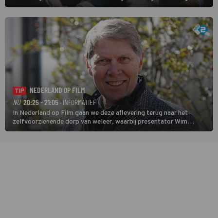
speurder op zoek naar een vermiste kok. Poirot raakt al snel
verwikkeld in een moordzaak. (HH)
NEDERLAND OP FILM
TIP
NU
20:25 - 21:05
· INFORMATIEF
In Nederland op Film gaan we deze aflevering terug naar het
zelfvoorzienende dorp van weleer, waarbij presentator Wim
Daniëls de kijkers meeneemt op reis door de tijd aan de hand van
unieke amateurbeelden uit verschillende decennia. (HH)