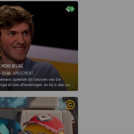
E MENS BELGIË
- 21:40
· AMUSEMENT
remans speelde dit seizoen van De
gië al tien afleveringen en hij is dan ook
 in deze seizoensfinale. En er is
reng, want komiek Soundos El Ahmadi
 de jurytafel.