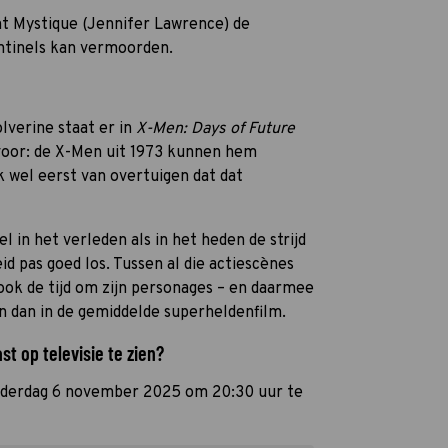
t Mystique (Jennifer Lawrence) de
entinels kan vermoorden.
lverine staat er in
X-Men: Days of Future
voor: de X-Men uit 1973 kunnen hem
k wel eerst van overtuigen dat dat
l in het verleden als in het heden de strijd
 pas goed los. Tussen al die actiescènes
ook de tijd om zijn personages – en daarmee
n dan in de gemiddelde superheldenfilm.
t op televisie te zien?
nderdag 6 november 2025 om 20:30 uur te