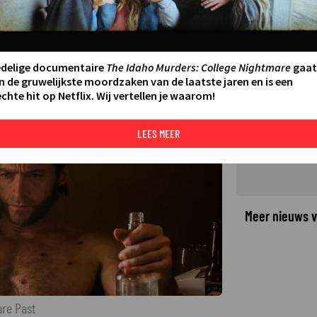
is door de tijd in X-Men: Days
5
LAATSTE UPDATE:
22-10-25 16:01
·
edelige documentaire
The Idaho Murders: College Nightmare
gaat
n de gruwelijkste moordzaken van de laatste jaren en is een
chte hit op Netflix. Wij vertellen je waarom!
©
LEES MEER
Meer nieuws v
ure Past