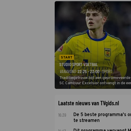
START
STUDIO SPORT VOETBAL
VANAVOND
22:25 - 23:00
· SPORT
Traditiegetrouw bijt een gepromoveerde c
SC Cambuur Excelsior ontvangt in de eer
De nieuwe oefenmeester is Johan Plat en 
Laatste nieuws van TVgids.nl
16:39
De 5 beste programma's 
te streamen
14:47