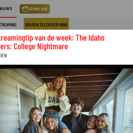
ieuws
stem nu!
TREAMING
GOUDEN TELEVIZIER-RING
treamingtip van de week: The Idaho
ers: College Nightmare
ZIEN