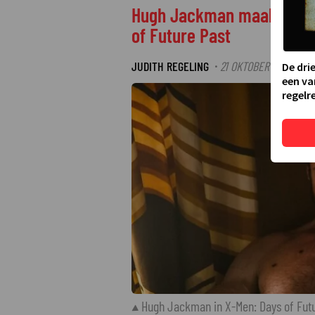
Hugh Jackman maakt een re
of Future Past
JUDITH REGELING
21 OKTOBER 2025 17:4
·
De dri
een va
regelre
Hugh Jackman in X-Men: Days of Fut