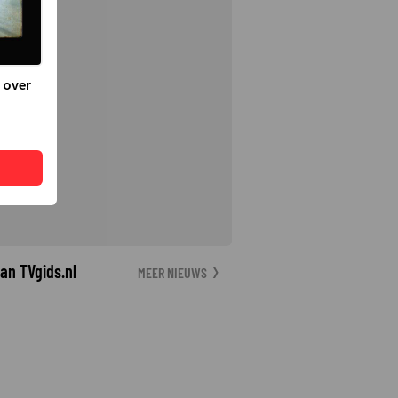
 over
an TVgids.nl
MEER NIEUWS