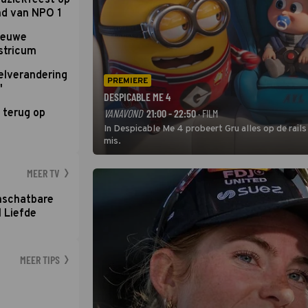
uziekfeest op
nd van NPO 1
nieuwe
stricum
elverandering
PREMIERE
'
DESPICABLE ME 4
 terug op
VANAVOND
21:00 - 22:50
· FILM
In Despicable Me 4 probeert Gru alles op de rails
mis.
MEER TV
nschatbare
 Liefde
MEER TIPS