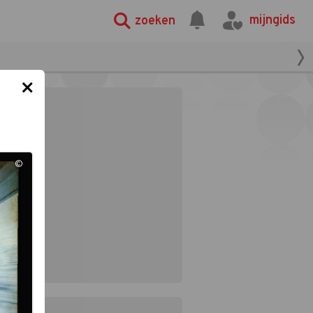
mijngids
zoeken
×
©