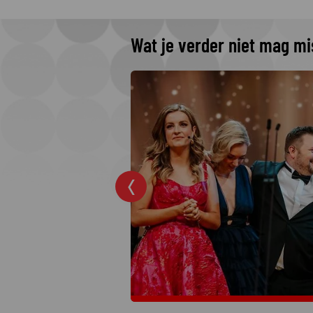
Wat je verder niet mag m
 The Idaho
 Netflix
rders: College
jkste moordzaken
 hit op Netflix.