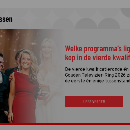
issen
Welke programma's li
kop in de vierde kwali
De vierde kwalificatieronde én
Gouden Televizier-Ring 2026 zij
de eerste én enige tussenstand
LEES VERDER