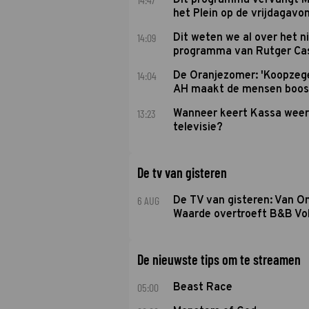
Dit programma vervangt M
het Plein op de vrijdagavo
14:09
Dit weten we al over het 
programma van Rutger Ca
14:04
De Oranjezomer: 'Koopzeg
AH maakt de mensen boos
13:23
Wanneer keert Kassa weer
televisie?
De tv van gisteren
6 AUG
De TV van gisteren: Van O
Waarde overtroeft B&B Vol
De nieuwste tips om te streamen
05:00
Beast Race