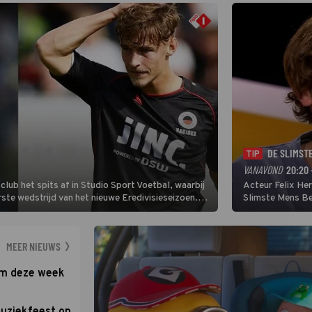
DE SLIMST
TIP
VANAVOND
20:20 
lub het spits af in Studio Sport Voetbal, waarbij
Acteur Felix He
ste wedstrijd van het nieuwe Eredivisieseizoen.
Slimste Mens Bel
hij wil aanvallend voetballen.
de grote favoriet
Nederlandse inb
neemt plaats aan
MEER NIEUWS
om deze week