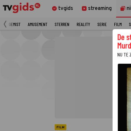
tvgids
streaming
n
N
GEMIST
AMUSEMENT
STERREN
REALITY
SERIE
FILM
S
De s
Murd
NU TE 
FILM