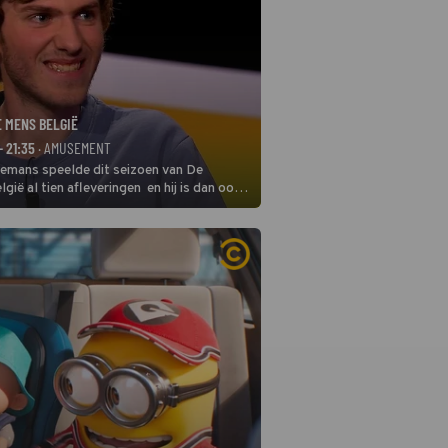
E MENS BELGIË
- 21:35
· AMUSEMENT
remans speelde dit seizoen van De
gië al tien afleveringen en hij is dan ook
 in deze seizoensfinale. En er is
reng, want komiek Soundos El Ahmadi
 de jurytafel.