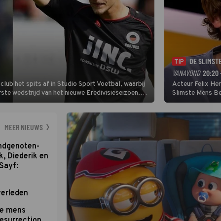
DE SLIMST
TIP
VANAVOND
20:20 
lub het spits af in Studio Sport Voetbal, waarbij
Acteur Felix He
ste wedstrijd van het nieuwe Eredivisieseizoen.
Slimste Mens Bel
hij wil aanvallend voetballen.
de grote favoriet
Nederlandse inb
neemt plaats aan
MEER NIEUWS
ondgenoten-
k, Diederik en
Sayf:
verleden
te mens
Resurrection