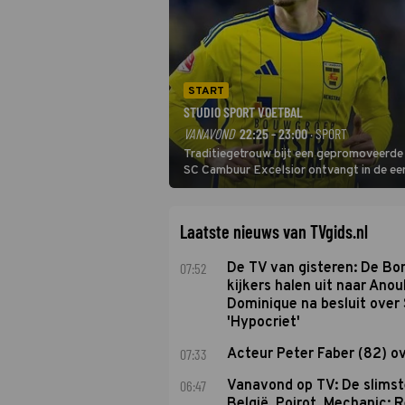
START
STUDIO SPORT VOETBAL
VANAVOND
22:25 - 23:00
· SPORT
Traditiegetrouw bijt een gepromoveerde c
SC Cambuur Excelsior ontvangt in de eer
De nieuwe oefenmeester is Johan Plat en 
Laatste nieuws van TVgids.nl
07:52
De TV van gisteren: De B
kijkers halen uit naar Anou
Dominique na besluit over 
'Hypocriet'
07:33
Acteur Peter Faber (82) o
06:47
Vanavond op TV: De slims
België, Poirot, Mechanic: 