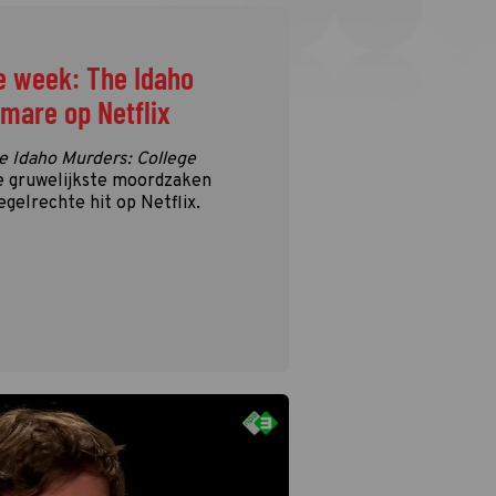
e week: The Idaho
tmare op Netflix
e Idaho Murders: College
e gruwelijkste moordzaken
egelrechte hit op Netflix.