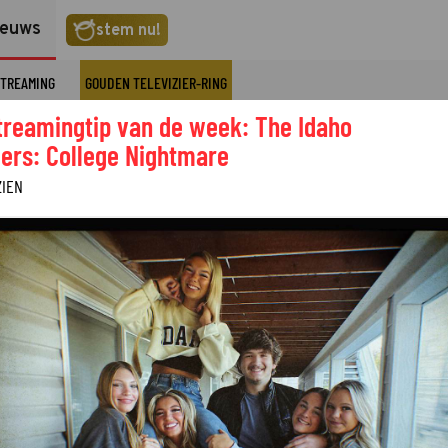
ieuws
stem nu!
TREAMING
GOUDEN TELEVIZIER-RING
treamingtip van de week: The Idaho
ers: College Nightmare
ZIEN