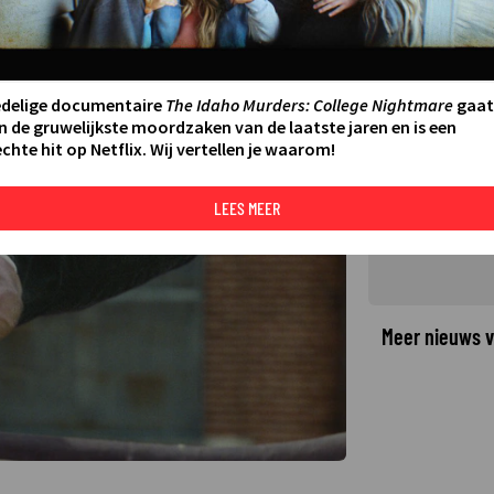
van Vin Diesel over in xXx:
edelige documentaire
The Idaho Murders: College Nightmare
gaat
n de gruwelijkste moordzaken van de laatste jaren en is een
chte hit op Netflix. Wij vertellen je waarom!
©
LEES MEER
Meer nieuws v