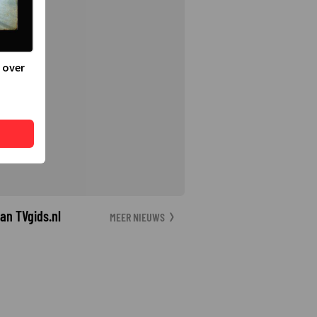
 over
an TVgids.nl
MEER NIEUWS