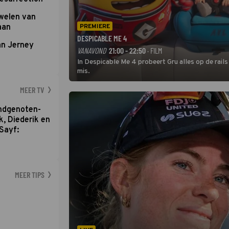
uwelen van
aan
PREMIERE
DESPICABLE ME 4
an Jerney
VANAVOND
21:00 - 22:50
· FILM
In Despicable Me 4 probeert Gru alles op de rails
mis.
MEER TV
ondgenoten-
k, Diederik en
Sayf:
MEER TIPS