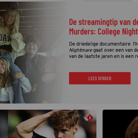
De streamingtip van d
Murders: College Nigh
De driedelige documentaire
Th
Nightmare
gaat over een van d
van de laatste jaren en is een r
LEES VERDER