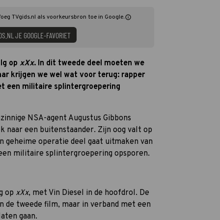
 Voeg TVgids.nl als voorkeursbron toe in Google.
DS.NL JE GOOGLE-FAVORIET
olg op
xXx
. In dit tweede deel moeten we
ar krijgen we wel wat voor terug: rapper
t een militaire splintergroepering
nzinnige NSA-agent Augustus Gibbons
 naar een buitenstaander. Zijn oog valt op
en geheime operatie deel gaat uitmaken van
en militaire splintergroepering opsporen.
lg op
xXx
, met Vin Diesel in de hoofdrol. De
in de tweede film, maar in verband met een
laten gaan.