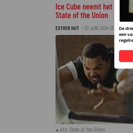
Ice Cube neemt het stokje 
State of the Union
ESTHER HUT
20 JUNI 2024 13:45
·
De dri
een va
regelre
xXx: State of the Union