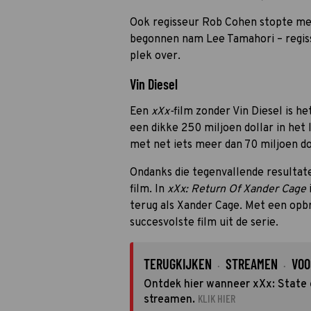
Ook regisseur Rob Cohen stopte met
begonnen nam Lee Tamahori – regis
plek over.
Vin Diesel
Een
xXx-
film zonder Vin Diesel is h
een dikke 250 miljoen dollar in het 
met net iets meer dan 70 miljoen d
Ondanks die tegenvallende resultat
film.
In
xXx: Return Of Xander Cage
terug als Xander Cage. Met een opbr
succesvolste film uit de serie.
TERUGKIJKEN
STREAMEN
VOO
·
·
Ontdek hier wanneer xXx: State o
KLIK HIER
streamen.