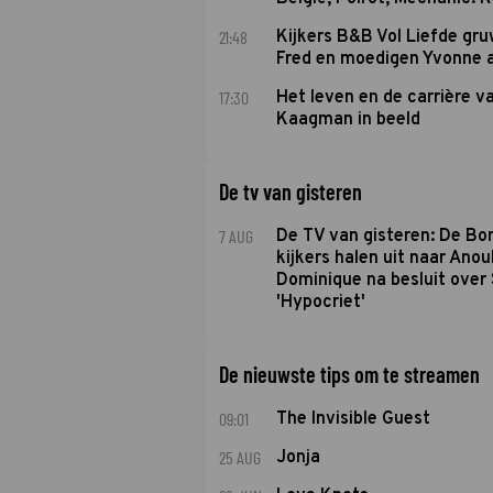
21:48
Kijkers B&B Vol Liefde gr
Fred en moedigen Yvonne 
17:30
Het leven en de carrière v
Kaagman in beeld
De tv van gisteren
7 AUG
De TV van gisteren: De B
kijkers halen uit naar Anou
Dominique na besluit over 
'Hypocriet'
De nieuwste tips om te streamen
09:01
The Invisible Guest
25 AUG
Jonja