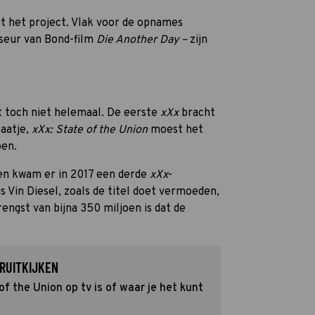
 het project. Vlak voor de opnames
seur van Bond-film
Die Another Day –
zijn
et toch niet helemaal. De eerste
xXx
bracht
laatje,
xXx: State of the Union
moest het
oen.
en kwam er in 2017 een derde
xXx
-
is Vin Diesel, zoals de titel doet vermoeden,
engst van bijna 350 miljoen is dat de
RUITKIJKEN
f the Union op tv is of waar je het kunt