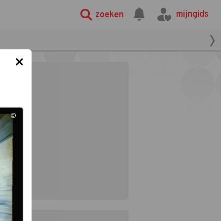
mijngids
zoeken
×
©