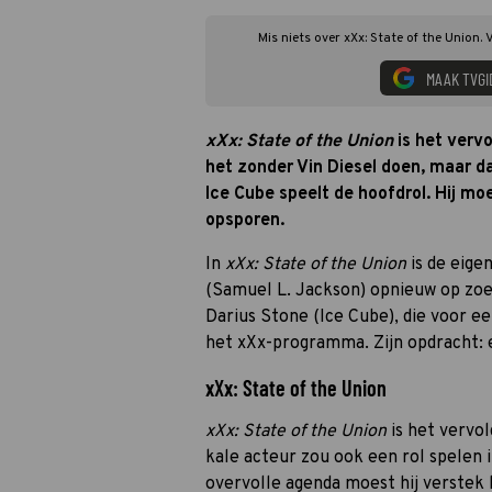
Mis niets over xXx: State of the Union.
MAAK TVGI
xXx: State of the Union
is het verv
het zonder Vin Diesel doen, maar da
Ice Cube speelt de hoofdrol. Hij moe
opsporen.
In
xXx: State of the Union
is de eige
(Samuel L. Jackson) opnieuw op zoek
Darius Stone (Ice Cube), die voor e
het xXx-programma. Zijn opdracht: e
xXx: State of the Union
xXx: State of the Union
is het vervo
kale acteur zou ook een rol spelen 
overvolle agenda moest hij verstek 