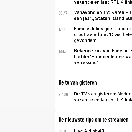
vakantie en laat RTL 4 link
06:47
Vanavond op TV: Karen Piri
een jaar!, Staten Island 
17:05
Familie Jelies geeft updat
groot avontuur: 'Draai hel
gevonden'
16:13
Bekende zus van Eline uit
Liefde: 'Haar deelname w
verrassing'
De tv van gisteren
8 AUG
De TV van gisteren: Nederl
vakantie en laat RTL 4 link
De nieuwste tips om te streamen
29 JUL
Live Aid at 40