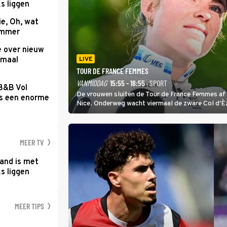
s liggen
e, Oh, wat
Summer
e over nieuw
emaal
LIVE
TOUR DE FRANCE FEMMES
VANMIDDAG
15:55 - 18:55
· SPORT
 B&B Vol
De vrouwen sluiten de Tour de France Femmes af 
as een enorme
Nice. Onderweg wacht viermaal de zware Col d'È
Anglais krijgt de eindwinnaar de laatste gele trui.
MEER TV
and is met
s liggen
MEER TIPS