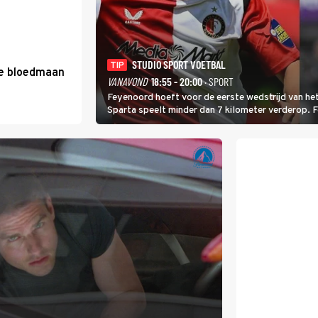
STUDIO SPORT VOETBAL
TIP
de bloedmaan
VANAVOND
18:55 - 20:00
· SPORT
Feyenoord hoeft voor de eerste wedstrijd van het
Sparta speelt minder dan 7 kilometer verderop. 
Ferri aan van KVC Westerlo uit België.