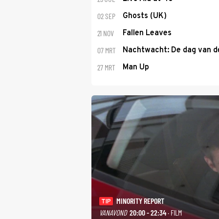
02 SEP
Ghosts (UK)
21 NOV
Fallen Leaves
07 MRT
Nachtwacht: De dag van 
27 MRT
Man Up
MINORITY REPORT
TIP
VANAVOND
20:00 - 22:34
· FILM