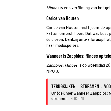
Minoes
is een verfilming van het ge
Carice van Houten
Carice van Houten had tijdens de o
katten om zich heen. Dat was best pit
de dieren. Dankzij anti-allergiepillet
haar medespelers.
Wanneer is Zappbios: Minoes op telev
Zappbios: Minoes
is op woensdag 26
NPO 3.
TERUGKIJKEN
STREAMEN
VOO
·
·
Ontdek hier wanneer Zappbios: Mi
KLIK HIER
streamen.