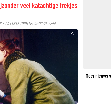
jzonder veel katachtige trekjes
6
LAATSTE UPDATE:
13-02-25 22:55
·
©
Meer nieuws v