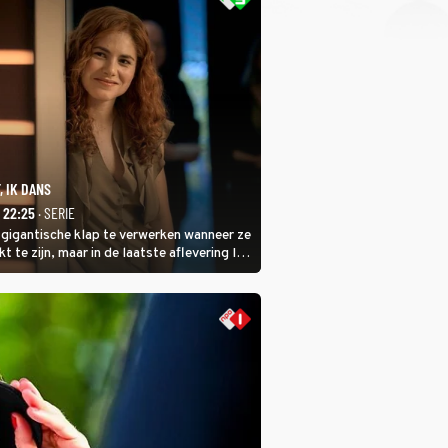
, IK DANS
- 22:25
· SERIE
 gigantische klap te verwerken wanneer ze
kt te zijn, maar in de laatste aflevering Ik
 laat ze zien dat ze niet van plan is op te
 ze daarvoor een ingrijpende operatie
.