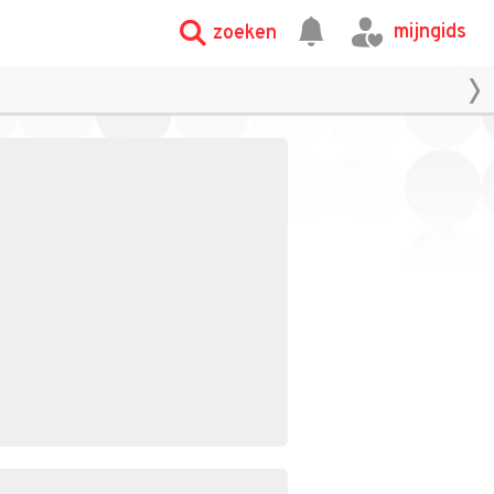
mijngids
zoeken