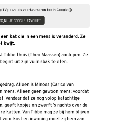
g TVgids.nl als voorkeursbron toe in Google.
DS.NL JE GOOGLE-FAVORIET
een kat die in een mens is veranderd. Ze
t kwijt.
st Tibbe thuis (Theo Maassen) aanlopen. Ze
egint uit zijn vuilnisbak te eten.
 gedrag. Alleen is Minoes (Carice van
en mens. Alleen geen gewoon mens: voordat
at. Vandaar dat ze nog volop katachtige
on, geeft kopjes en zwerft ’s nachts over de
re katten. Van Tibbe mag ze bij hem blijven
l voor kost en inwoning moet zij hem aan