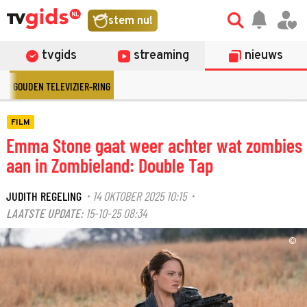
stem nu!
tvgids
streaming
nieuws
GOUDEN TELEVIZIER-RING
FILM
Emma Stone gaat weer achter wat zombies
aan in Zombieland: Double Tap
JUDITH REGELING
14 OKTOBER 2025 10:15
·
·
LAATSTE UPDATE:
15-10-25 08:34
©