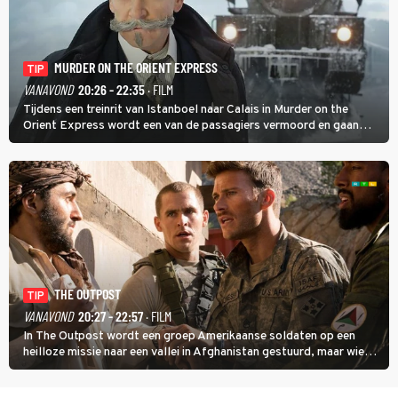
MURDER ON THE ORIENT EXPRESS
TIP
VANAVOND
20:26 - 22:35
· FILM
Tijdens een treinrit van Istanboel naar Calais in Murder on the
Orient Express wordt een van de passagiers vermoord en gaan
detective Hercule Poirot en zijn snor uitzoeken wie van de andere
treinreizigers de dader is.
THE OUTPOST
TIP
VANAVOND
20:27 - 22:57
· FILM
In The Outpost wordt een groep Amerikaanse soldaten op een
heilloze missie naar een vallei in Afghanistan gestuurd, maar wie
overleeft daar een aanval?