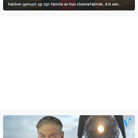
hebben gemunt op zijn familie en hun chemiefabriek. Als een
brandende boodschap in het veen de boel op scherp zet, besluit
Jo Marshall de jonge Finn Allen aan de tand te voelen.