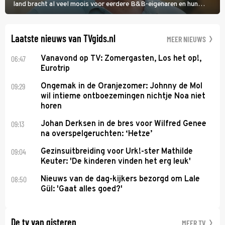
land bracht al veel moois voor eerdere B&B-eigenaren en hun
partners. Ook Paul runt zijn gastenverblijf in Spanje. De 62-jarige
weduwnaar stuurt aan op een nieuw hoofdstuk.
Laatste nieuws van TVgids.nl
MEER NIEUWS
06:47
Vanavond op TV: Zomergasten, Los het op!,
Eurotrip
09:29
Ongemak in de Oranjezomer: Johnny de Mol
wil intieme ontboezemingen nichtje Noa niet
horen
09:13
Johan Derksen in de bres voor Wilfred Genee
na overspelgeruchten: ‘Hetze’
09:04
Gezinsuitbreiding voor Urk!-ster Mathilde
Keuter: 'De kinderen vinden het erg leuk'
08:50
Nieuws van de dag-kijkers bezorgd om Lale
Gül: 'Gaat alles goed?'
De tv van gisteren
MEER TV