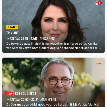
START
TRIVIANT
VANAVOND
21:25 - 22:15
· AMUSEMENT
De bekende quiz Triviant is na negentien jaar terug op tv. Anniko
van Santen verwelkomt iedere dag vijf bekende Nederlanders die
vragen beantwoorden in verschillende categorieën. De beste
speler gaat direct door naar de finaleweek.
B&B VOL LIEFDE
TIP
VANAVOND
20:53 - 22:21
· AMUSEMENT
De Spaanse zon blijkt goed voor de liefde in B&B Vol Liefde. Het