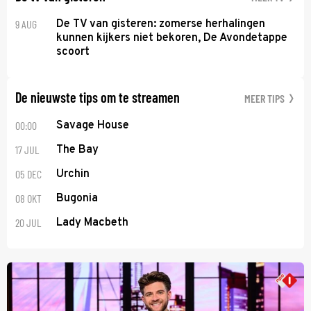
9 AUG
De TV van gisteren: zomerse herhalingen
kunnen kijkers niet bekoren, De Avondetappe
scoort
De nieuwste tips om te streamen
MEER TIPS
00:00
Savage House
17 JUL
The Bay
05 DEC
Urchin
08 OKT
Bugonia
20 JUL
Lady Macbeth