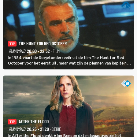
THE HUNT FOR RED OCTOBER
TIP
VANAVOND
20:00 - 22:52
· FILM
In 1984 vaart de Sovjetonderzeeër uit de film The Hunt for Red
October voor het eerst uit, maar wat zijn de plannen van kapitein
Marko Ramius?
AFTER THE FLOOD
TIP
VANAVOND
20:25 - 21:20
· SERIE
In After the Flood denkt Alan Benson dat milieuactivisten het