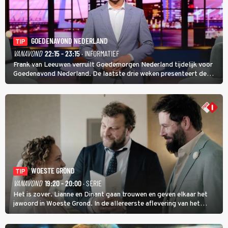
GOEDENAVOND NEDERLAND
TIP
VANAVOND
22:15 - 23:15
· INFORMATIEF
Frank van Leeuwen verruilt Goedemorgen Nederland tijdelijk voor
Goedenavond Nederland. De laatste drie weken presenteert de
journalist en De Slimste Mens-winnaar deze avondtalkshow om en
om met Sam Hagens, die er al vanaf het begin bij is.
WOESTE GROND
TIP
VANAVOND
19:20 - 20:00
· SERIE
Het is zover. Lianne en Dinant gaan trouwen en geven elkaar het
jawoord in Woeste Grond. In de allereerste aflevering van het
eerste seizoen kwam Lianne vanuit de Randstad naar Twente. Daar
is ze inmiddels helemaal op haar plek.