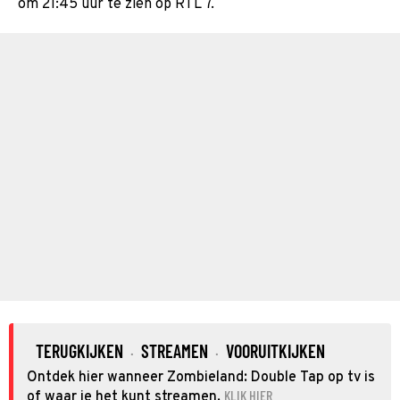
om 21:45 uur te zien op RTL 7.
TERUGKIJKEN
STREAMEN
VOORUITKIJKEN
·
·
Ontdek hier wanneer Zombieland: Double Tap op tv is
KLIK HIER
of waar je het kunt streamen.