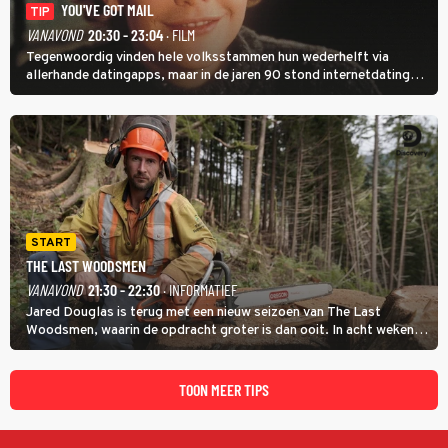
YOU'VE GOT MAIL
TIP
VANAVOND
20:30 - 23:04
· FILM
Tegenwoordig vinden hele volksstammen hun wederhelft via
allerhande datingapps, maar in de jaren 90 stond internetdating
nog in de kinderschoenen. In de film You've Got Mail zie je dat
terug.
START
THE LAST WOODSMEN
VANAVOND
21:30 - 22:30
· INFORMATIEF
Jared Douglas is terug met een nieuw seizoen van The Last
Woodsmen, waarin de opdracht groter is dan ooit. In acht weken
tijd probeert hij een miljoen dollar bij elkaar te vergaren om de
toekomst van het houthakkersbedrijf te verzekeren.
TOON MEER TIPS