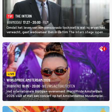
THE INTERN
TIP
VANMIDDAG
17:27 - 20:00
· FILM
Omdat het leven van een pensionado toch niet is wat hij ervan had
verwacht, gaat weduwnaar Ben in de film The Intern stage lopen
bij de hippe webwinkel van Jules, wat een gouden zet blijkt te zijn.
LIVE
WORLDPRIDE AMSTERDAM 2026
VANAVOND
19:05 - 20:00
· NIEUWS/ACTUALITEITEN
Het internationale lhbtqia+-evenement WorldPride Amsterdam
2026 sluit af met een concert op het Amsterdamse Museumplein.
Anita Doth is een van de optredende artiesten. In de jaren 90
veroverde ze de wereld als zangeres van 2Unlimited.