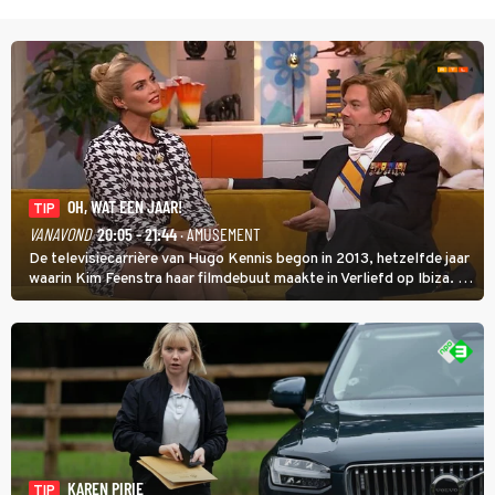
OH, WAT EEN JAAR!
TIP
VANAVOND
20:05 - 21:44
· AMUSEMENT
De televisiecarrière van Hugo Kennis begon in 2013, hetzelfde jaar
waarin Kim Feenstra haar filmdebuut maakte in Verliefd op Ibiza. In
Oh, Wat een Jaar! wordt duidelijk wat ze nog meer weten van het
jaar waarin ze allebei eindtwintigers waren.
KAREN PIRIE
TIP