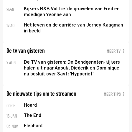
21:48
Kijkers B&B Vol Liefde gruwelen van Fred en
moedigen Yvonne aan
17:30
Het leven en de carrière van Jerney Kaagman
in beeld
De tv van gisteren
MEER TV
7 AUG
De TV van gisteren: De Bondgenoten-kijkers
halen uit naar Anouk, Diederik en Dominique
na besluit over Sayf: 'Hypocriet'
De nieuwste tips om te streamen
MEER TIPS
00:05
Hoard
16 JAN
The End
03 NOV
Elephant