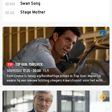
02 AUG
Swan Song
02 JUL
Stage Mother
TOP GUN: MAVERICK
TIP
VANMIDDAG
17:25 - 20:00
· FILM
Tom Cruise is terug als heldhaftige piloot in Top Gun: Maverick
waarin hij een nieuwe lichting vliegers klaarstoomt voor het echte
werk.