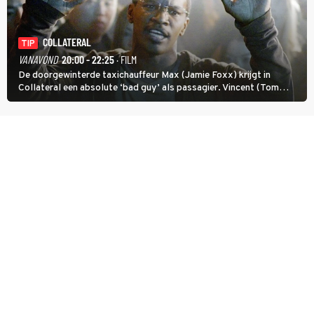
COLLATERAL
TIP
VANAVOND
20:00 - 22:25
· FILM
De doorgewinterde taxichauffeur Max (Jamie Foxx) krijgt in
Collateral een absolute ‘bad guy’ als passagier. Vincent (Tom
Cruise) heeft hem nodig om hem de stad door te loodsen om een
wel heel lugubere reden.