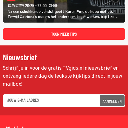
VANAVOND
20:25 - 22:00
· SERIE
Na een schokkende vondst geeft Karen Pirie de hoop niet op.
Terwijl Catriona's ouders het onderzoek tegenwerken, blijft ze
speuren naar Adam. In deze slotaflevering van Karen Pirie leidt het
spoor via Frankrijk en Italië naar Malta.
TOON MEER TIPS
Nieuwsbrief
Schrijf je in voor de gratis TVgids.nl nieuwsbrief en
ontvang iedere dag de leukste kijktips direct in jouw
mailbox!
AANMELDEN