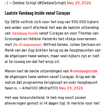
: ( — Debbie Schigt (@DebbieSchigt)
May 29, 2026
Laatste Vandaag Inside vanaf Curaçao
Op SBS6 voltrok zich voor het oog van 930.000 kijkers
een ander soort afscheid: het was de laatste uitzending
van
Vandaag Inside
vanaf Curaçao en voor Thomas van
Groningen en Hélène Hendriks het stokje overnemen
met
De Oranjezomer
. Wilfred Genee, Johan Derksen en
René van der Gijp blikten terug op de hoogtepunten van
de afgelopen twee weken, maar veel kijkers zijn er niet
al te rouwig om dat het erop zit.
Waren niet de beste uitzendingen van
#vandaaginside
de afgelopen twee weken vanaf Curaçao. Krijg wel de
indruk dat programma terugloopt en over hoogtepunt
heen is. — Alfie1100 (@stralf111)
May 29, 2026
Het was teleurstellend. Ik heb nog nooit zoveel
afleveringen gemist in 14 dagen tijd. Ik merkte voor het