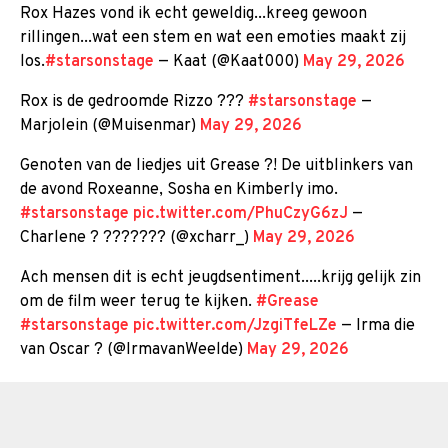
Rox Hazes vond ik echt geweldig...kreeg gewoon
rillingen...wat een stem en wat een emoties maakt zij
los.
#starsonstage
— Kaat (@Kaat000)
May 29, 2026
Rox is de gedroomde Rizzo ???
#starsonstage
—
Marjolein (@Muisenmar)
May 29, 2026
Genoten van de liedjes uit Grease ?! De uitblinkers van
de avond Roxeanne, Sosha en Kimberly imo.
#starsonstage
pic.twitter.com/PhuCzyG6zJ
—
Charlene ? ??????? (@xcharr_)
May 29, 2026
Ach mensen dit is echt jeugdsentiment.....krijg gelijk zin
om de film weer terug te kijken.
#Grease
#starsonstage
pic.twitter.com/JzgiTfeLZe
— Irma die
van Oscar ? (@IrmavanWeelde)
May 29, 2026