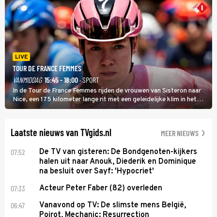
LIVE
TOUR DE FRANCE FEMMES
VANMIDDAG
15:45 - 18:00
· SPORT
In de Tour de France Femmes rijden de vrouwen van Sisteron naar
Nice, een 175 kilometer lange rit met een geleidelijke klim in het
midden. Dat is mogelijk niet de zwaarste hindernis, dat is de
temperatuur. Het kan in Nice namelijk bloedheet worden.
Laatste nieuws van TVgids.nl
MEER NIEUWS
07:52
De TV van gisteren: De Bondgenoten-kijkers
halen uit naar Anouk, Diederik en Dominique
na besluit over Sayf: 'Hypocriet'
07:33
Acteur Peter Faber (82) overleden
06:47
Vanavond op TV: De slimste mens België,
Poirot, Mechanic: Resurrection