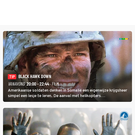
BLACK HAWK DOWN
TIP
VANAVOND
20:00 - 22:44
· FILM
Amerikaanse soldaten denken in Somalië een eigenwijze krijgsheer
simpel een lesje te leren. De aanval met helikopters
verloopt in Black Hawk down dramatisch.