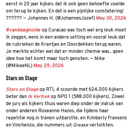
eerst in 20 jaar kijken, dat ik ook geen behoefte voelde
om terug te kijken. En dat is een pijnlijke constatering!
?????? — Johannes H. (@JohannesJozef)
May 30, 2026
#vandaaginside
op Curacao was toch wel erg leuk moet
ik zeggen, eens in een andere setting en vooral leuk dat
de rubrieken de Krantjes en Doordekken terug waren.
Je merkte echter wel dat er minder chemie was.. geen
idee hoe het komt maar toch genoten. — Mike
(@MikeeNL)
May 29, 2026
Stars on Stage
Stars on Stage
op RTL 4 scoorde met 624.000 kijkers
beter dan
Ik Vertrek
op NPO 1 (588.000 kijkers). Zowel
de jury als kijkers thuis waren diep onder de indruk van
onder anderen Roxeanne Hazes, die tijdens haar
repetitie nog in tranen uitbarstte, en Kimberly Fransens
en Vinchenzo, die nummers uit
Grease
vertolkten.