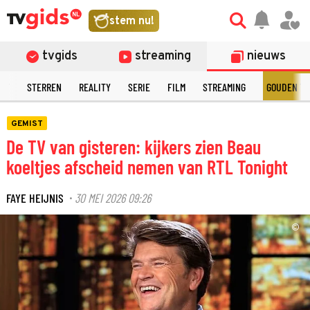
stem nu!
tvgids
streaming
nieuws
NT
STERREN
REALITY
SERIE
FILM
STREAMING
GOUDEN TE
GEMIST
De TV van gisteren: kijkers zien Beau
koeltjes afscheid nemen van RTL Tonight
FAYE HEIJNIS
30 MEI 2026 09:26
·
©