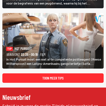
voor de begrafenis van een jeugdvriend, waarna hij bij het
onderzoeken van diens dood een verband begint te vermoeden
met een oude zaak.
HOT PURSUIT
TIP
VANAVOND
22:35 - 00:19
· FILM
In Hot Pursuit moet een niet al te competente politieagent (Reese
Witherspoon) een Latijns-Amerikaans gangsterliefje (Sofía
Vergara) beschermen tegen corrupte agenten en moordlustige
maffiatypes.
TOON MEER TIPS
Nieuwsbrief