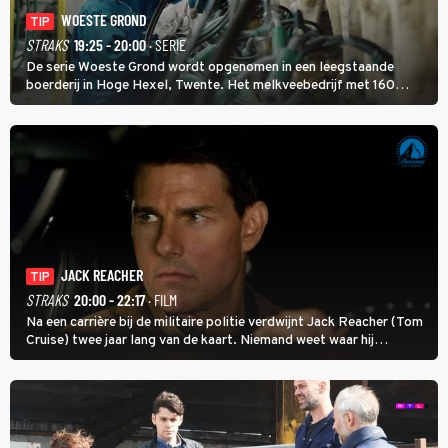
WOESTE GROND
TIP
STRAKS
19:25 - 20:00
· SERIE
De serie Woeste Grond wordt opgenomen in een leegstaande
boerderij in Hoge Hexel, Twente. Het melkveebedrijf met 160
koeien moest sluiten, omdat het dicht bij een Natura 2000-gebied
ligt. In de serie heerst er een gevaarlijke veeziekte.
JACK REACHER
TIP
STRAKS
20:00 - 22:17
· FILM
Na een carrière bij de militaire politie verdwijnt Jack Reacher (Tom
Cruise) twee jaar lang van de kaart. Niemand weet waar hij
uithangt, totdat moordverdachte James Barr naar hem vraagt.