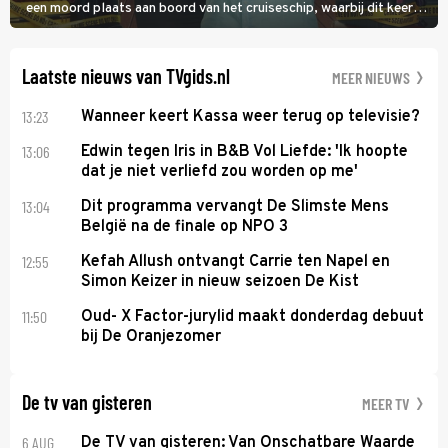
een moord plaats aan boord van het cruiseschip, waarbij dit keer
een bemanningslid het slachtoffer is en kapitein Marlowe de dader
lijkt te zijn.
Laatste nieuws van TVgids.nl
MEER NIEUWS
13:23
Wanneer keert Kassa weer terug op televisie?
13:06
Edwin tegen Iris in B&B Vol Liefde: 'Ik hoopte
dat je niet verliefd zou worden op me'
13:04
Dit programma vervangt De Slimste Mens
België na de finale op NPO 3
12:55
Kefah Allush ontvangt Carrie ten Napel en
Simon Keizer in nieuw seizoen De Kist
11:50
Oud- X Factor-jurylid maakt donderdag debuut
bij De Oranjezomer
De tv van gisteren
MEER TV
6 AUG
De TV van gisteren: Van Onschatbare Waarde