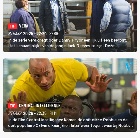
VERA
TIP
STRAKS
20:25 - 22:24
· SERIE
In de serie Vera dregt boer Danny Pryor een lijk uit een beerput.
Het lichaam blijkt van de jonge Jack Reeves te zijn. Deze
homoseksuele woonwagenbewoner had gebroken met zijn familie
en verliet het kamp met slaande ruzie.
CENTRAL INTELLIGENCE
TIP
STRAKS
20:26 - 22:35
· FILM
In de film Central Intelligence komen de ooit dikke Robbie en de
ooit populaire Calvin elkaar jaren later weer tegen, waarbij Robbie,
inmiddels supergespierd en werkzaam voor de CIA, Calvins hulp
goed kan gebruiken.