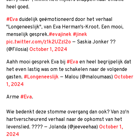
heel goed.
#Eva
duidelijk geëmotioneerd door het verhaal
"Longeneeslijk", van Eva Herman's-Kroot. Een mooi,
menselijk gesprek.
#evajinek
#jinek
pic.twitter.com/z1k2UZzl2o
— Saskia Jonker ??
(@Filosia)
October 1, 2024
Aahh mooi gesprek Eva bij
#Eva
en heel begrijpelijk dat
het even lastig was om te schakelen naar de volgende
gasten.
#Longeneeslijk
— Malou (@maloumaas)
October
1, 2024
Arme
#Eva
.
Wie bedenkt deze stomme overgang dan ook? Van zo'n
hartverscheurend verhaal naar de opkomst van het
levenslied. ??‍?? — Jolanda (@jeeveehaa)
October 1,
2024