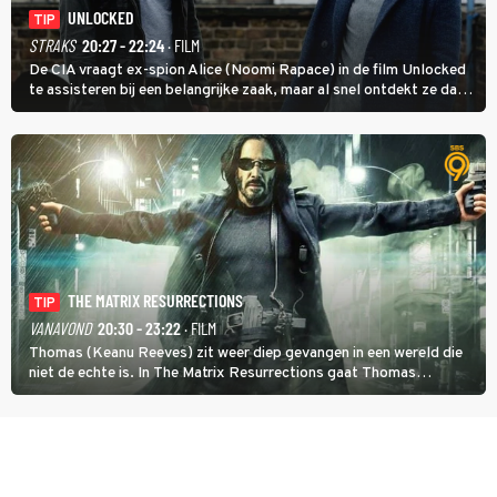
UNLOCKED
TIP
STRAKS
20:27 - 22:24
· FILM
De CIA vraagt ex-spion Alice (Noomi Rapace) in de film Unlocked
te assisteren bij een belangrijke zaak, maar al snel ontdekt ze dat
degene die haar aanstelde kwade bedoelingen heeft.
THE MATRIX RESURRECTIONS
TIP
VANAVOND
20:30 - 23:22
· FILM
Thomas (Keanu Reeves) zit weer diep gevangen in een wereld die
niet de echte is. In The Matrix Resurrections gaat Thomas
proberen uit deze schijnwereld te ontsnappen.