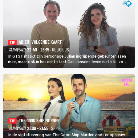
ADIEU! VOLGENDE KAART
TIP
VANAVOND
22:40 - 23:15
· RELIGIEUS
In GTST maakt zijn personage Julian ingrijpende gebeurtenissen
mee, maar ook in het echt staat Cas Jansens leven niet stil, zo
vertelt hij in Adieu! Volgende Kaart.
THE GOOD SHIP MURDER
TIP
VANAVOND
21:00 - 21:55
· SERIE
In de slotaflevering van The Good Ship Murder vindt er opnieuw