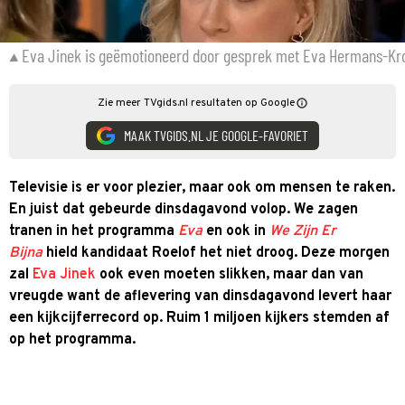
Eva Jinek is geëmotioneerd door gesprek met Eva Hermans-Kro
Zie meer TVgids.nl resultaten op Google
MAAK TVGIDS.NL JE GOOGLE-FAVORIET
Televisie is er voor plezier, maar ook om mensen te raken.
En juist dat gebeurde dinsdagavond volop. We zagen
tranen in het programma
Eva
en ook in
We Zijn Er
Bijna
hield kandidaat Roelof het niet droog. Deze morgen
zal
Eva Jinek
ook even moeten slikken, maar dan van
vreugde want de aflevering van dinsdagavond levert haar
een kijkcijferrecord op. Ruim 1 miljoen kijkers stemden af
op het programma.