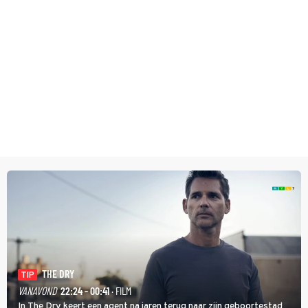
THE DRY
TIP
VANAVOND
22:24 - 00:41
· FILM
In The Dry keert een agent na jaren terug naar zijn geboortestad