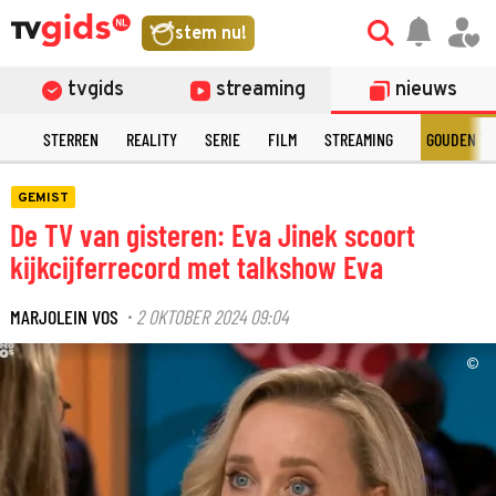
stem nu!
tvgids
streaming
nieuws
NT
STERREN
REALITY
SERIE
FILM
STREAMING
GOUDEN TE
GEMIST
De TV van gisteren: Eva Jinek scoort
kijkcijferrecord met talkshow Eva
MARJOLEIN VOS
2 OKTOBER 2024 09:04
·
©