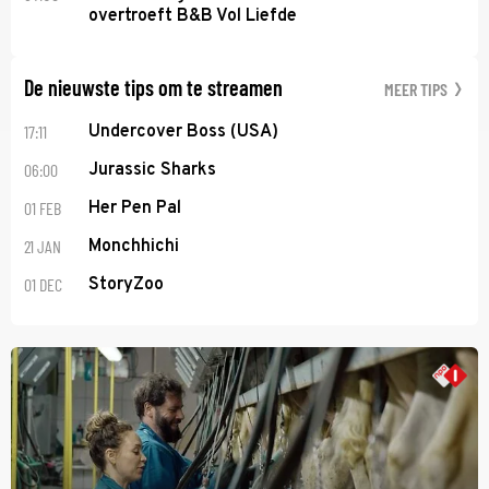
overtroeft B&B Vol Liefde
De nieuwste tips om te streamen
MEER TIPS
17:11
Undercover Boss (USA)
06:00
Jurassic Sharks
01 FEB
Her Pen Pal
21 JAN
Monchhichi
01 DEC
StoryZoo