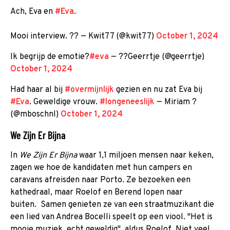
Ach, Eva en
#Eva
.
Mooi interview. ?? — Kwit77 (@kwit77)
October 1, 2024
Ik begrijp de emotie?
#eva
— ??Geerrtje (@geerrtje)
October 1, 2024
Had haar al bij
#overmijnlijk
gezien en nu zat Eva bij
#Eva
. Geweldige vrouw.
#longeneeslijk
— Miriam ?
(@mboschnl)
October 1, 2024
We Zijn Er Bijna
In
We Zijn Er Bijna
waar 1,1 miljoen mensen naar keken,
zagen we hoe de kandidaten met hun campers en
caravans afreisden naar Porto. Ze bezoeken een
kathedraal, maar Roelof en Berend lopen naar
buiten. Samen genieten ze van een straatmuzikant die
een lied van Andrea Bocelli speelt op een viool. "Het is
mooie muziek, echt geweldig", aldus Roelof. Niet veel