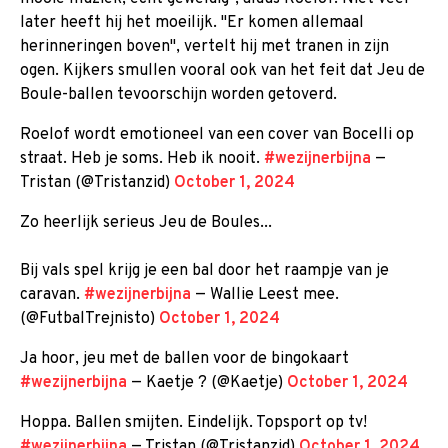
later heeft hij het moeilijk. "Er komen allemaal
herinneringen boven", vertelt hij met tranen in zijn
ogen. Kijkers smullen vooral ook van het feit dat Jeu de
Boule-ballen tevoorschijn worden getoverd.
Roelof wordt emotioneel van een cover van Bocelli op
straat. Heb je soms. Heb ik nooit.
#wezijnerbijna
—
Tristan (@Tristanzid)
October 1, 2024
Zo heerlijk serieus Jeu de Boules...
Bij vals spel krijg je een bal door het raampje van je
caravan.
#wezijnerbijna
— Wallie Leest mee.
(@FutbalTrejnisto)
October 1, 2024
Ja hoor, jeu met de ballen voor de bingokaart
#wezijnerbijna
— Kaetje ? (@Kaetje)
October 1, 2024
Hoppa. Ballen smijten. Eindelijk. Topsport op tv!
#wezijnerbijna
— Tristan (@Tristanzid)
October 1, 2024