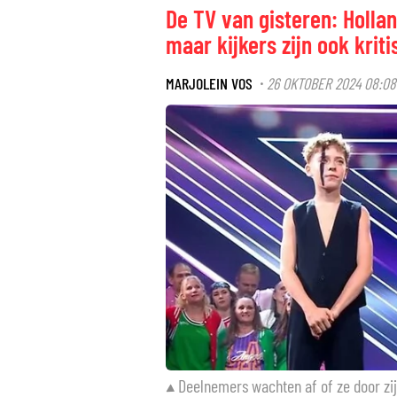
De TV van gisteren: Hollan
maar kijkers zijn ook kriti
MARJOLEIN VOS
26 OKTOBER 2024 08:08
·
Deelnemers wachten af of ze door zijn