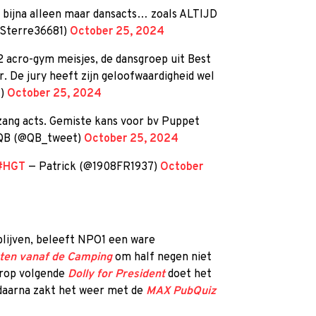
bijna alleen maar dansacts… zoals ALTIJD
lSterre36681)
October 25, 2024
 2 acro-gym meisjes, de dansgroep uit Best
r. De jury heeft zijn geloofwaardigheid wel
t)
October 25, 2024
zang acts. Gemiste kans voor bv Puppet
QB (@QB_tweet)
October 25, 2024
#HGT
— Patrick (@1908FR1937)
October
lijven, beleeft NPO1 een ware
ten vanaf de Camping
om half negen niet
arop volgende
Dolly for President
doet het
daarna zakt het weer met de
MAX PubQuiz