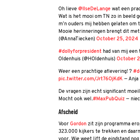
Oh lieve
@IlseDeLange
wat een prac
Wat is het mooi om TN zo in beeld ge
m’n ouders mij hebben gelaten om t
Mooie herinneringen brengt dit met
(@AnnaTiecken)
October 25, 2024
#dollyforpresident
had van mij een 
Oldenhuis (@HOldenhuis)
October 
Weer een prachtige aflevering! ?
#d
pic.twitter.com/Jrt76OjKdK
— Anja 
De vragen zijn echt significant moei
Mocht ook wel.
#MaxPubQuiz
— niec
Afscheid
Voor
Gordon
zit zijn programma ero
323.000 kijkers te trekken en daarm
voor. Wie weet lift de eindstand no