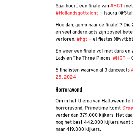
Saai hoor.. een finale van
#HGT
met 
#Hollandsgottalent
— Isaura (@Sta
Hoe dan, gen-x naar de finale!!? Die
en veel andere acts zijn zoveel bete
verloren.
#hgt
— el fiestas (@vvtbb
En weer een finale vol met dans en 
Lady en The Three Pieces.
#HGT
— 
5 finalisten waarvan al 3 danceacts
25, 2024
Horroravond
Om in het thema van Halloween te b
horroravond. Primetime komt
Groe
verder dan 379.000 kijkers. Het da
nog het best 442.000 kijkers want 
naar 419.000 kijkers.