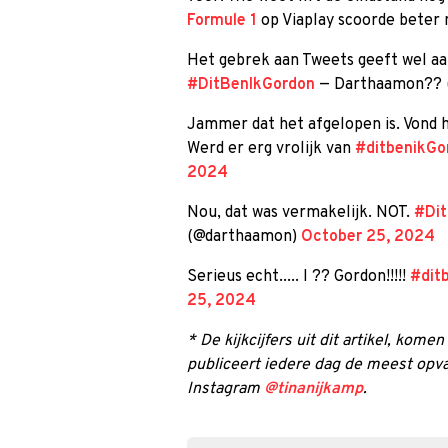
Formule 1
op Viaplay scoorde beter 
Het gebrek aan Tweets geeft wel aa
#DitBenIkGordon
— Darthaamon?? 
Jammer dat het afgelopen is. Vond
Werd er erg vrolijk van
#ditbenikGo
2024
Nou, dat was vermakelijk. NOT.
#Di
(@darthaamon)
October 25, 2024
Serieus echt..... I ?? Gordon!!!!!
#dit
25, 2024
* De kijkcijfers uit dit artikel, kome
publiceert iedere dag de meest opva
Instagram
@tinanijkamp
.