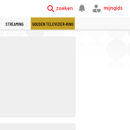
mijngids
zoeken
STREAMING
GOUDEN TELEVIZIER-RING