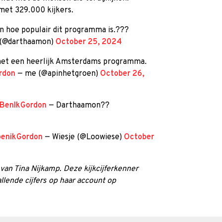
met 329.000 kijkers.
n hoe populair dit programma is.???
(@darthaamon)
October 25, 2024
 het een heerlijk Amsterdams programma.
rdon
— me (@apinhetgroen)
October 26,
tBenIkGordon
— Darthaamon??
benikGordon
— Wiesje (@Loowiese)
October
n van Tina Nijkamp. Deze kijkcijferkenner
llende cijfers op haar account op