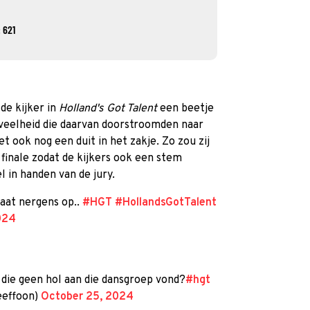
 621
 de kijker in
Holland's Got Talent
een beetje
veelheid die daarvan doorstroomden naar
t ook nog een duit in het zakje. Zo zou zij
n finale zodat de kijkers ook een stem
l in handen van de jury.
laat nergens op..
#HGT
#HollandsGotTalent
024
die geen hol aan die dansgroep vond?
#hgt
eeffoon)
October 25, 2024