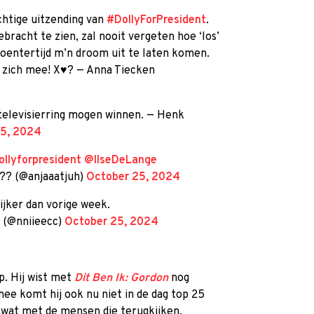
htige uitzending van
#DollyForPresident
.
bracht te zien, zal nooit vergeten hoe ‘los’
oentertijd m’n droom uit te laten komen.
 zich mee! X♥? — Anna Tiecken
televisierring mogen winnen. — Henk
25, 2024
ollyforpresident
@IlseDeLange
?? (@anjaaatjuh)
October 25, 2024
lijker dan vorige week.
 (@nniieecc)
October 25, 2024
p. Hij wist met
Dit Ben Ik: Gordon
nog
ee komt hij ook nu niet in de dag top 25
g wat met de mensen die terugkijken.