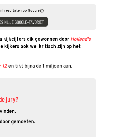
nl resultaten op Google
DS.NL JE GOOGLE-FAVORIET
 kijkcijfers dik gewonnen door
Holland's
de kijkers ook wel kritisch zijn op het
r 12
en tikt bijna de 1 miljoen aan.
de jury?
 vinden.
 door gemoeten.