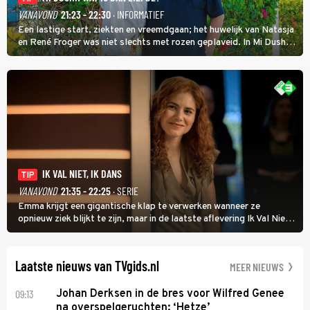
VANAVOND
21:23 - 22:30
· INFORMATIEF
Een lastige start, ziekten en vreemdgaan; het huwelijk van Natasja
en René Froger was niet slechts met rozen geplaveid. In Mi Dushi:
Wat Is Dan Liefde? neemt Wilfred Genee het showbizzkoppel mee
uit vissen om het over de liefde te hebben.
IK VAL NIET, IK DANS
TIP
VANAVOND
21:35 - 22:25
· SERIE
Emma krijgt een gigantische klap te verwerken wanneer ze
opnieuw ziek blijkt te zijn, maar in de laatste aflevering Ik Val Niet,
Ik Dans laat ze zien dat ze niet van plan is op te geven, zelfs als ze
daarvoor een ingrijpende operatie moet ondergaan.
Laatste nieuws van TVgids.nl
MEER NIEUWS
09:13
Johan Derksen in de bres voor Wilfred Genee
na overspelgeruchten: ‘Hetze’