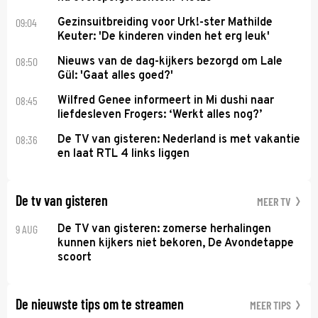
09:04
Gezinsuitbreiding voor Urk!-ster Mathilde
Keuter: 'De kinderen vinden het erg leuk'
08:50
Nieuws van de dag-kijkers bezorgd om Lale
Gül: 'Gaat alles goed?'
08:45
Wilfred Genee informeert in Mi dushi naar
liefdesleven Frogers: ‘Werkt alles nog?’
08:36
De TV van gisteren: Nederland is met vakantie
en laat RTL 4 links liggen
De tv van gisteren
MEER TV
9 AUG
De TV van gisteren: zomerse herhalingen
kunnen kijkers niet bekoren, De Avondetappe
scoort
De nieuwste tips om te streamen
MEER TIPS