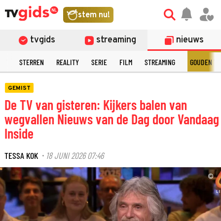
stem nu!
tvgids
streaming
nieuws
NT
STERREN
REALITY
SERIE
FILM
STREAMING
GOUDEN TE
GEMIST
De TV van gisteren: Kijkers balen van
wegvallen Nieuws van de Dag door Vandaag
Inside
TESSA KOK
18 JUNI 2026 07:46
·
©