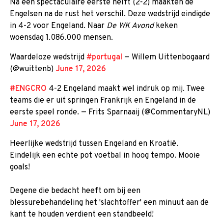
Na een spectaculaire eerste helft (2-2) maakten de
Engelsen na de rust het verschil. Deze wedstrijd eindigde
in 4-2 voor Engeland. Naar
De WK Avond
keken
woensdag 1.086.000 mensen.
Waardeloze wedstrijd
#portugal
— Willem Uittenbogaard
(@wuittenb)
June 17, 2026
#ENGCRO
4-2 Engeland maakt wel indruk op mij. Twee
teams die er uit springen Frankrijk en Engeland in de
eerste speel ronde. — Frits Sparnaaij (@CommentaryNL)
June 17, 2026
Heerlijke wedstrijd tussen Engeland en Kroatië.
Eindelijk een echte pot voetbal in hoog tempo. Mooie
goals!
Degene die bedacht heeft om bij een
blessurebehandeling het 'slachtoffer' een minuut aan de
kant te houden verdient een standbeeld!