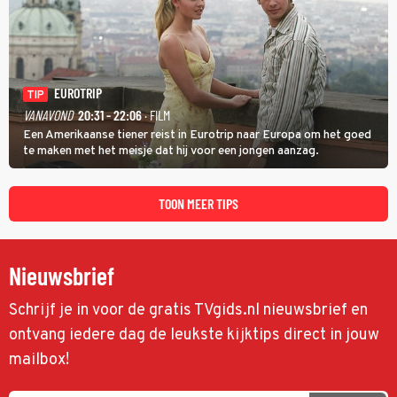
EUROTRIP
TIP
VANAVOND
20:31 - 22:06
· FILM
Een Amerikaanse tiener reist in Eurotrip naar Europa om het goed
te maken met het meisje dat hij voor een jongen aanzag.
TOON MEER TIPS
Nieuwsbrief
Schrijf je in voor de gratis TVgids.nl nieuwsbrief en
ontvang iedere dag de leukste kijktips direct in jouw
mailbox!