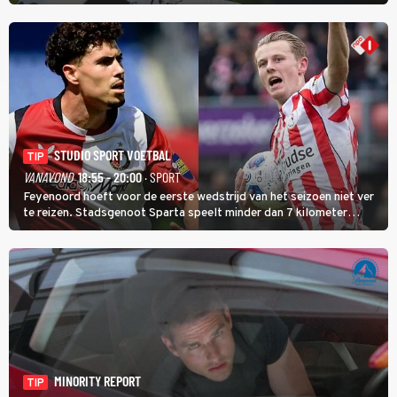
zware Col d'Èze. Aan de finish op de Promenade des Anglais krijgt
de eindwinnaar de laatste gele trui.
STUDIO SPORT VOETBAL
TIP
VANAVOND
18:55 - 20:00
· SPORT
Feyenoord hoeft voor de eerste wedstrijd van het seizoen niet ver
te reizen. Stadsgenoot Sparta speelt minder dan 7 kilometer
verderop. Feyenoord trok de Spaanse spits Nacho Ferri aan van
KVC Westerlo uit België.
MINORITY REPORT
TIP