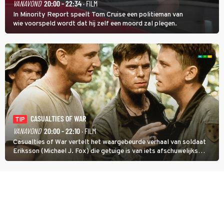
VANAVOND
20:00 - 22:34
· FILM
In Minority Report speelt Tom Cruise een politieman van
wie voorspeld wordt dat hij zelf een moord zal plegen.
CASUALTIES OF WAR
TIP
VANAVOND
20:00 - 22:10
· FILM
Casualties of War vertelt het waargebeurde verhaal van soldaat
Eriksson (Michael J. Fox) die getuige is van iets afschuwelijks
tijdens de Vietnamoorlog. Hij besluit uit de school te klappen.