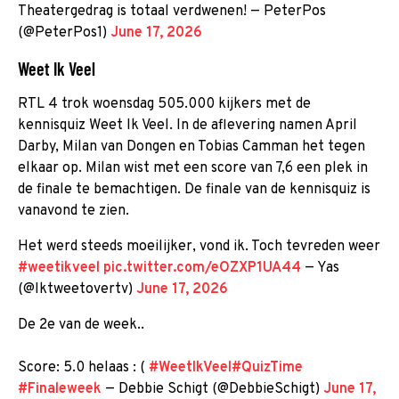
Theatergedrag is totaal verdwenen! — PeterPos
(@PeterPos1)
June 17, 2026
Weet Ik Veel
RTL 4 trok woensdag 505.000 kijkers met de
kennisquiz Weet Ik Veel. In de aflevering namen April
Darby, Milan van Dongen en Tobias Camman het tegen
elkaar op. Milan wist met een score van 7,6 een plek in
de finale te bemachtigen. De finale van de kennisquiz is
vanavond te zien.
Het werd steeds moeilijker, vond ik. Toch tevreden weer
#weetikveel
pic.twitter.com/eOZXP1UA44
— Yas
(@Iktweetovertv)
June 17, 2026
De 2e van de week..
Score: 5.0 helaas : (
#WeetIkVeel
#QuizTime
#Finaleweek
— Debbie Schigt (@DebbieSchigt)
June 17,