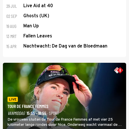
29 JUL
Live Aid at 40
02 SEP
Ghosts (UK)
19 AUG
Man Up
13 MRT
Fallen Leaves
15 APR
Nachtwacht: De Dag van de Bloedmaan
LIVE
TOUR DE FRANCE FEMMES
VANMIDDAG
15:55 - 18:55
· SPORT
De vrouwen sluiten de Tour de France Femmes af met vier 25
kilometer lange rondes door Nice. Onderweg wacht viermaal de