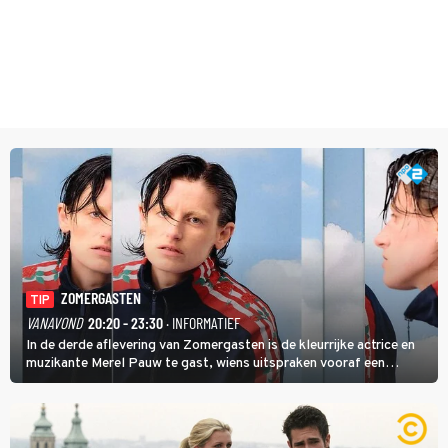
ZOMERGASTEN
TIP
VANAVOND
20:20 - 23:30
· INFORMATIEF
In de derde aflevering van Zomergasten is de kleurrijke actrice en
muzikante Merel Pauw te gast, wiens uitspraken vooraf een
boeiende avond beloven: 'Mijn ideale televisieavond is zoals mijn
identiteit: grenzeloos, absurd en vol angsten'.