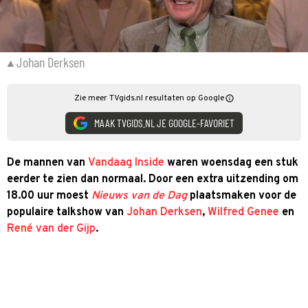
Johan Derksen
Zie meer TVgids.nl resultaten op Google
MAAK TVGIDS.NL JE GOOGLE-FAVORIET
De mannen van
Vandaag Inside
waren woensdag een stuk
eerder te zien dan normaal. Door een extra uitzending om
18.00 uur moest
Nieuws van de Dag
plaatsmaken voor de
populaire talkshow van
Johan Derksen
,
Wilfred Genee
en
René van der Gijp
.