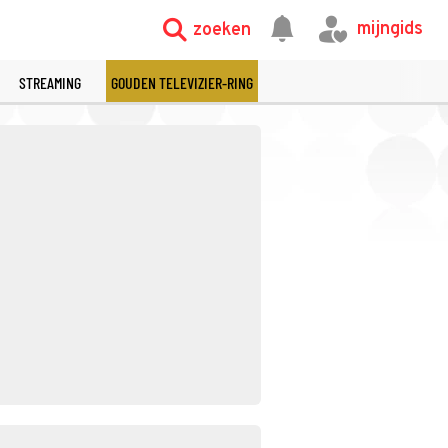
mijngids
zoeken
STREAMING
GOUDEN TELEVIZIER-RING