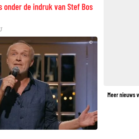
s onder de indruk van Stef Bos
3
©
Meer nieuws v