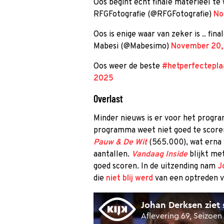
Oos begint echt finale materieel t
RFGFotografie (@RFGFotografie)
No
Oos is enige waar van zeker is .. fin
Mabesi (@Mabesimo)
November 20,
Oos weer de beste
#hetperfectepla
2025
Overlast
Minder nieuws is er voor het prog
programma weet niet goed te scoren
Pauw & De Wit
(565.000), wat erna 
aantallen.
Vandaag Inside
blijkt me
goed scoren. In de uitzending nam
J
die
niet blij werd
van een optreden v