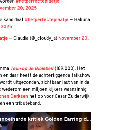
e worden
#hetperfecteplaatje
—
vember 20, 2025
ale kandidaat
#hetperfecteplaatje
— Hakuna
 2025
atje
— Claudia (@_cloudy_a)
November 20,
ramma
Teun op de Biblebelt
(189.000). Het
 en daar heeft de achterliggende talkshow
wordt uitgezonden, zichtbaar last van in de
t wederom een miljoen kijkers waanzinnig
ohan Derksen
het op voor Cesar Zuiderwijk
an een tributeband.