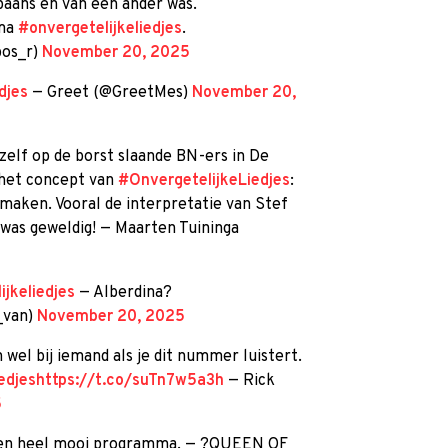
Spaans en van een ander was.
mma
#onvergetelijkeliedjes
.
bos_r)
November 20, 2025
djes
— Greet (@GreetMes)
November 20,
chzelf op de borst slaande BN-ers in De
k het concept van
#OnvergetelijkeLiedjes
:
maken. Vooral de interpretatie van Stef
 was geweldig! — Maarten Tuininga
jkeliedjes
— Alberdina?
_van)
November 20, 2025
el bij iemand als je dit nummer luistert.
edjes
https://t.co/suTn7w5a3h
— Rick
5
en heel mooi programma. — ?QUEEN OF