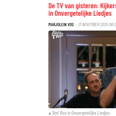
De TV van gisteren: Kijker
in Onvergetelijke Liedjes
MARJOLEIN VOS
21 NOVEMBER 2025 08:3
·
Stef Bos in Onvergetelijke Liedjes.