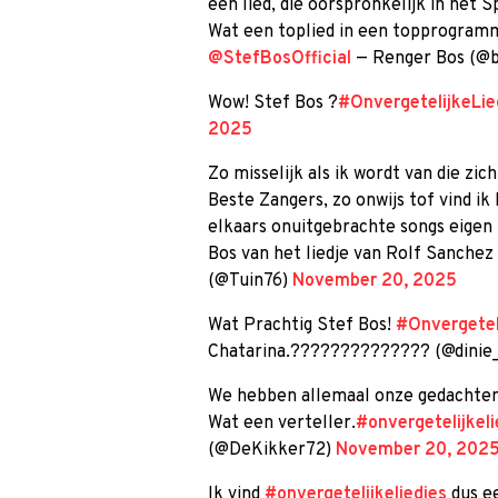
een lied, die oorspronkelijk in het 
Wat een toplied in een topprogra
@StefBosOfficial
— Renger Bos (@
Wow! Stef Bos ?
#OnvergetelijkeLie
2025
Zo misselijk als ik wordt van die zi
Beste Zangers, zo onwijs tof vind i
elkaars onuitgebrachte songs eigen 
Bos van het liedje van Rolf Sanchez
(@Tuin76)
November 20, 2025
Wat Prachtig Stef Bos!
#Onvergeteli
Chatarina.?????????????? (@dinie
We hebben allemaal onze gedachten w
Wat een verteller.
#onvergetelijkeli
(@DeKikker72)
November 20, 202
Ik vind
#onvergetelijkeliedjes
dus e