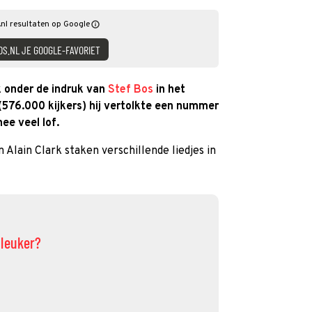
nl resultaten op Google
DS.NL JE GOOGLE-FAVORIET
k onder de indruk van
Stef Bos
in het
(576.000 kijkers) hij vertolkte een nummer
ee veel lof.
 Alain Clark staken verschillende liedjes in
 leuker?