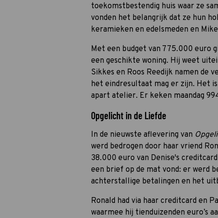
toekomstbestendig huis waar ze sa
vonden het belangrijk dat ze hun ho
keramieken en edelsmeden en Mike is
Met een budget van 775.000 euro g
een geschikte woning. Hij weet uitei
Sikkes en Roos Reedijk namen de ve
het eindresultaat mag er zijn. Het 
apart atelier. Er keken maandag 99
Opgelicht in de Liefde
In de nieuwste aflevering van
Opgeli
werd bedrogen door haar vriend Rona
38.000 euro van Denise's creditcard
een brief op de mat vond: er werd b
achterstallige betalingen en het uit
Ronald had via haar creditcard en 
waarmee hij tienduizenden euro’s a