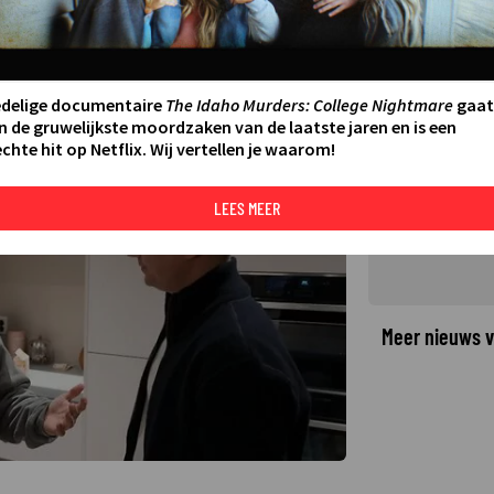
rs verdeeld over nieuw
amer: Tot Uw Dienst
edelige documentaire
The Idaho Murders: College Nightmare
gaat
n de gruwelijkste moordzaken van de laatste jaren en is een
chte hit op Netflix. Wij vertellen je waarom!
©
LEES MEER
Meer nieuws v