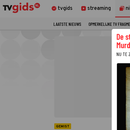
tvgids
streaming
n
LAATSTE NIEUWS
OPMERKELIJKE TV FRAGM
De s
Murd
NU TE 
GEMIST