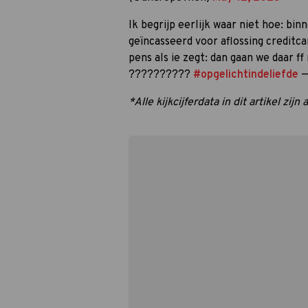
Ik begrijp eerlijk waar niet hoe: b
geïncasseerd voor aflossing creditc
pens als ie zegt: dan gaan we daar f
??????????
#opgelichtindeliefde
—
*Alle kijkcijferdata in dit artikel zi