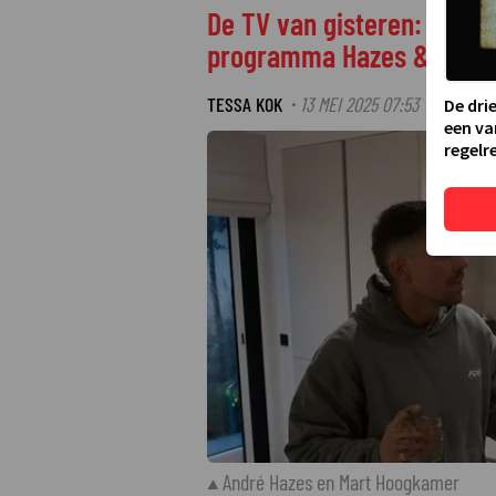
De TV van gisteren: Kijke
programma Hazes & Hoogk
TESSA KOK
13 MEI 2025 07:53
·
De dri
een va
regelre
André Hazes en Mart Hoogkamer