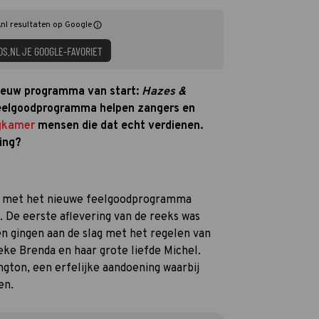
nl resultaten op Google
DS.NL JE GOOGLE-FAVORIET
ieuw programma van start:
Hazes &
 feelgoodprogramma helpen zangers en
gkamer
mensen die dat echt verdienen.
ing?
s met het nieuwe feelgoodprogramma
. De eerste aflevering van de reeks was
en gingen aan de slag met het regelen van
eke Brenda en haar grote liefde Michel.
ngton, een erfelijke aandoening waarbij
en.