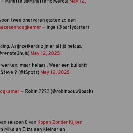
it. — Minette (@MinetteHolwerda)
May 12,
ewoon twee onervaren gasten zo een
hazesenhoogkamer
— inge (@partydarter)
ng. Azijnzeikerds zijn er altijd helaas.
@renate3huis)
May 12, 2025
en werken, maar helaas.. Weer een bullshit
Steve ? (@iSpotz)
May 12, 2025
oogkamer
— Robin ???? (@robinbouw8back)
 van seizoen 8 van
Kopen Zonder Kijken
en Mike en Eliza een kleiner en