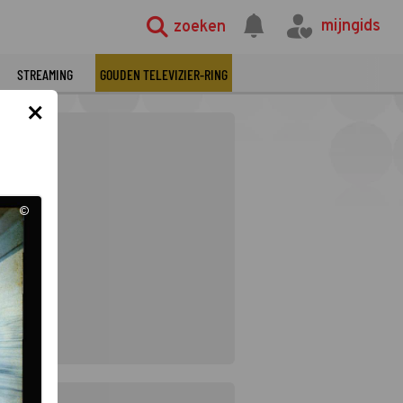
mijngids
zoeken
STREAMING
GOUDEN TELEVIZIER-RING
×
©