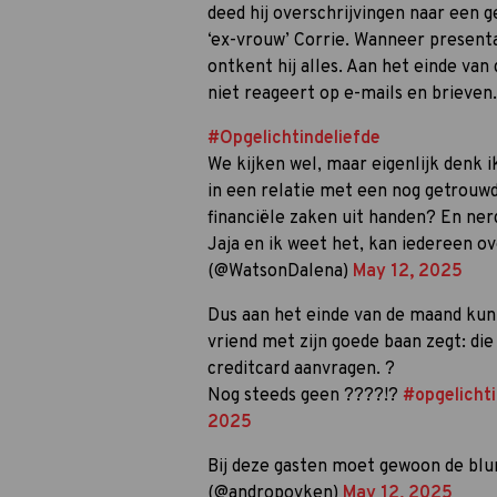
deed hij overschrijvingen naar een g
‘ex-vrouw’ Corrie. Wanneer presenta
ontkent hij alles. Aan het einde van 
niet reageert op e-mails en brieven.
#Opgelichtindeliefde
We kijken wel, maar eigenlijk denk ik
in een relatie met een nog getrouwd
financiële zaken uit handen? En ne
Jaja en ik weet het, kan iedereen
(@WatsonDalena)
May 12, 2025
Dus aan het einde van de maand kun 
vriend met zijn goede baan zegt: die 
creditcard aanvragen. ?
Nog steeds geen ????!?
#opgelichti
2025
Bij deze gasten moet gewoon de blu
(@andropovken)
May 12, 2025