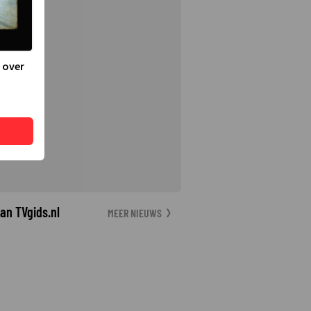
 over
an TVgids.nl
MEER NIEUWS