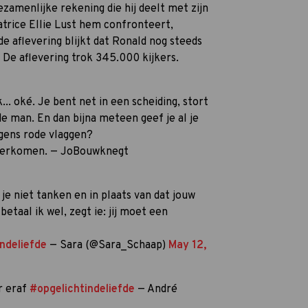
ezamenlijke rekening die hij deelt met zijn
trice Ellie Lust hem confronteert,
de aflevering blijkt dat Ronald nog steeds
 De aflevering trok 345.000 kijkers.
... oké. Je bent net in een scheiding, stort
e man. En dan bijna meteen geef je al je
rgens rode vlaggen?
 overkomen. — JoBouwknegt
je niet tanken en in plaats van dat jouw
betaal ik wel, zegt ie: jij moet een
ndeliefde
— Sara (@Sara_Schaap)
May 12,
r eraf
#opgelichtindeliefde
— André