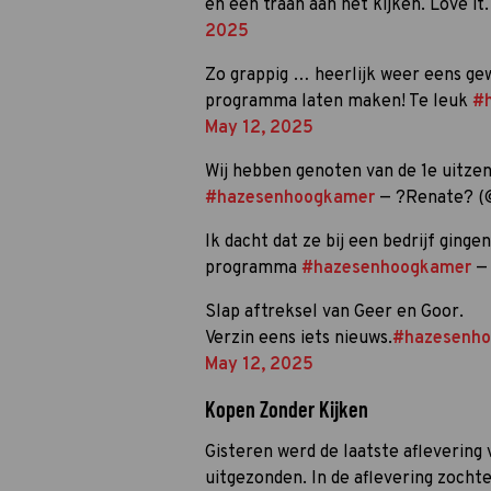
en een traan aan het kijken. Love 
2025
Zo grappig … heerlijk weer eens g
programma laten maken! Te leuk
#
May 12, 2025
Wij hebben genoten van de 1e uitzendi
#hazesenhoogkamer
— ?Renate? (
Ik dacht dat ze bij een bedrijf ging
programma
#hazesenhoogkamer
— 
Slap aftreksel van Geer en Goor.
Verzin eens iets nieuws.
#hazesenh
May 12, 2025
Kopen Zonder Kijken
Gisteren werd de laatste aflevering
uitgezonden. In de aflevering zocht