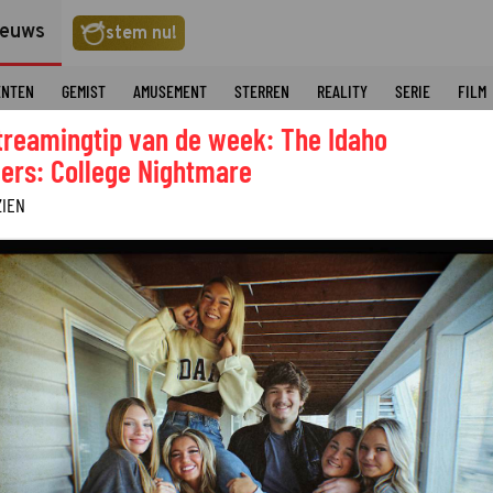
ieuws
stem nu!
ENTEN
GEMIST
AMUSEMENT
STERREN
REALITY
SERIE
FILM
treamingtip van de week: The Idaho
ers: College Nightmare
ZIEN