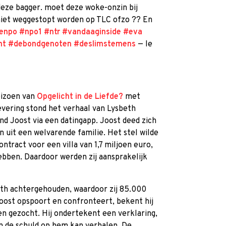
 deze bagger. moet deze woke-onzin bij
niet weggestopt worden op TLC ofzo ?? En
enpo
#npo1
#ntr
#vandaaginside
#eva
ht
#debondgenoten
#deslimstemens
— Ie
eizoen van
Opgelicht in de Liefde?
met
flevering stond het verhaal van Lysbeth
nd Joost via een datingapp. Joost deed zich
n uit een welvarende familie. Het stel wilde
ract voor een villa van 1,7 miljoen euro,
ebben. Daardoor werden zij aansprakelijk
eth achtergehouden, waardoor zij 85.000
oost opspoort en confronteert, bekent hij
ben gezocht. Hij ondertekent een verklaring,