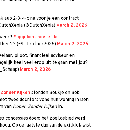
n de schuld op hem kan verhalen. De
 aub 2-3-4-x na voor je een contract
 DutchXenia (@DutchXenia)
March 2, 2026
 weer!!
#opgelichtindeliefde
ther ?? (@b_brother2025)
March 2, 2026
elaar, piloot, financieel adviseur en
gelijk heel veel erop uit te gaan met jou?
a_Schaap)
March 2, 2026
Zonder Kijken
stonden Boukje en Bob
met twee dochters vond hun woning in Den
am van
Kopen Zonder Kijken
in.
ex concessies doen: het zoekgebied werd
oog. Op de laatste dag van de exitklok wist