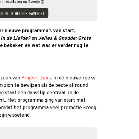
nl resultaten op Google
DS.NL JE GOOGLE-FAVORIET
r nieuwe programma’s van start,
in de Liefde?
en
Jelies & Gnodde: Grote
e bekeken en wat was er verder nog te
izoen van
Project Dans
. In de nieuwe reeks
 zich te bewijzen als de beste allround
g staat één dansstijl centraal. In de
funk. Het programma ging van start met
 omdat het programma veel promotie kreeg.
zijn wisselend.