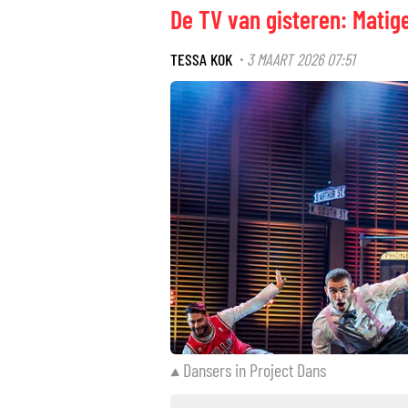
De TV van gisteren: Matig
TESSA KOK
3 MAART 2026 07:51
·
Dansers in Project Dans