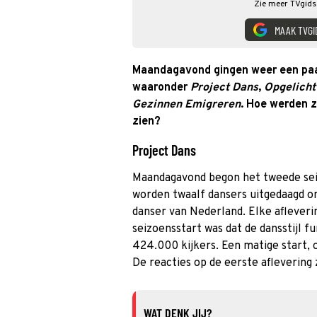
Zie meer TVgids.
MAAK TVGI
Maandagavond gingen weer een paa
waaronder
Project Dans
,
Opgelicht 
Gezinnen Emigreren
. Hoe werden z
zien?
Project Dans
Maandagavond begon het tweede se
worden twaalf dansers uitgedaagd om
danser van Nederland. Elke afleverin
seizoensstart was dat de dansstijl 
424.000 kijkers. Een matige start,
De reacties op de eerste aflevering 
WAT DENK JIJ?