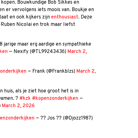
e kopen. Bouwkundige Bob Sikkes en
en er vervolgens iets moois van. Boukje en
taat en ook kijkers zijn
enthousiast
. Deze
Ruben Nicolai en trok maar liefst
8 jarige maar erg aardige en sympathieke
ken
— Nexify (@TL99243436)
March 2,
onderkijken
— Frank (@Frankblzs)
March 2,
huis, als je ziet hoe groot het is in
kwamen. ?
#kzk
#kopenzonderkijken
—
)
March 2, 2026
enzonderkijken
— ?? Jos ?? (@Djozz1987)