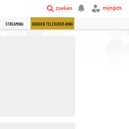
mijngids
zoeken
STREAMING
GOUDEN TELEVIZIER-RING