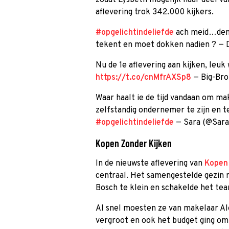
zodat Lysbeth mogelijk haar deel va
aflevering trok 342.000 kijkers.
#opgelichtindeliefde
ach meid…denk
tekent en moet dokken nadien ? —
Nu de 1e aflevering aan kijken, leuk
https://t.co/cnMfrAXSp8
— Big-Bro
Waar haalt ie de tijd vandaan om mak
zelfstandig ondernemer te zijn en te
#opgelichtindeliefde
— Sara (@Sar
Kopen Zonder Kijken
In de nieuwste aflevering van
Kopen 
centraal. Het samengestelde gezin 
Bosch te klein en schakelde het te
Al snel moesten ze van makelaar Al
vergroot en ook het budget ging omh