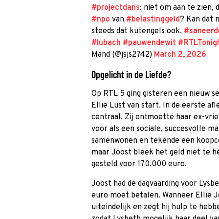
#projectdans
: niet om aan te zien,
#npo
van
#belastinggeld
? Kan dat 
steeds dat kutengels ook.
#saneerd
#lubach
#pauwendewit
#RTLTonig
Mand (@jsjs2742)
March 2, 2026
Opgelicht in de Liefde?
Op RTL 5 ging gisteren een nieuw s
Ellie Lust van start. In de eerste a
centraal. Zij ontmoette haar ex-vrie
voor als een sociale, succesvolle ma
samenwonen en tekende een koopcont
maar Joost bleek het geld niet te h
gesteld voor 170.000 euro.
Joost had de dagvaarding voor Lysb
euro moet betalen. Wanneer Ellie J
uiteindelijk en zegt hij hulp te heb