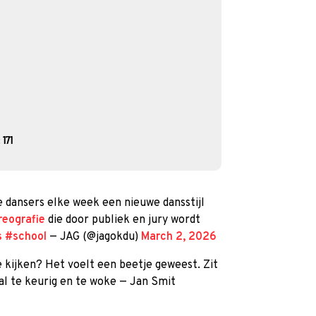
 171
e dansers elke week een nieuwe dansstijl
eografie
die door publiek en jury wordt
s
#school
— JAG (@jagokdu)
March 2, 2026
e kijken? Het voelt een beetje geweest. Zit
aal te keurig en te woke — Jan Smit