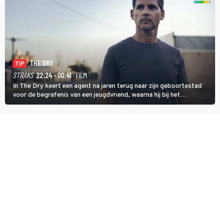
THE DRY
TIP
STRAKS
22:24 - 00:41
· FILM
In The Dry keert een agent na jaren terug naar zijn geboortestad
voor de begrafenis van een jeugdvriend, waarna hij bij het
onderzoeken van diens dood een verband begint te vermoeden
met een oude zaak.