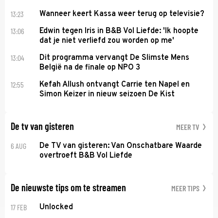
13:23
Wanneer keert Kassa weer terug op televisie?
13:06
Edwin tegen Iris in B&B Vol Liefde: 'Ik hoopte
dat je niet verliefd zou worden op me'
13:04
Dit programma vervangt De Slimste Mens
België na de finale op NPO 3
12:55
Kefah Allush ontvangt Carrie ten Napel en
Simon Keizer in nieuw seizoen De Kist
De tv van gisteren
MEER TV
6 AUG
De TV van gisteren: Van Onschatbare Waarde
overtroeft B&B Vol Liefde
De nieuwste tips om te streamen
MEER TIPS
17 FEB
Unlocked