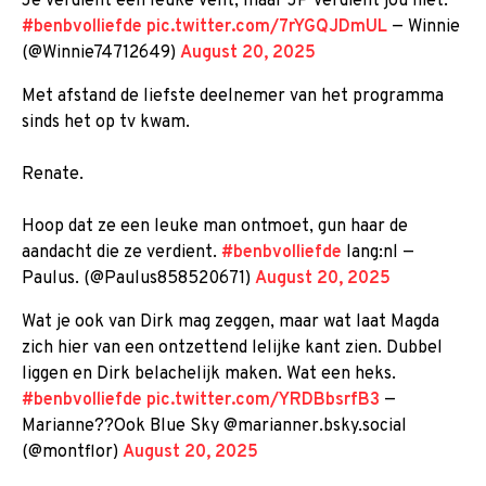
Je verdient een leuke vent, maar JP verdient jou niet.
#benbvolliefde
pic.twitter.com/7rYGQJDmUL
— Winnie
(@Winnie74712649)
August 20, 2025
Met afstand de liefste deelnemer van het programma
sinds het op tv kwam.
Renate.
Hoop dat ze een leuke man ontmoet, gun haar de
aandacht die ze verdient.
#benbvolliefde
lang:nl —
Paulus. (@Paulus858520671)
August 20, 2025
Wat je ook van Dirk mag zeggen, maar wat laat Magda
zich hier van een ontzettend lelijke kant zien. Dubbel
liggen en Dirk belachelijk maken. Wat een heks.
#benbvolliefde
pic.twitter.com/YRDBbsrfB3
—
Marianne??Ook Blue Sky @marianner.bsky.social
(@montflor)
August 20, 2025