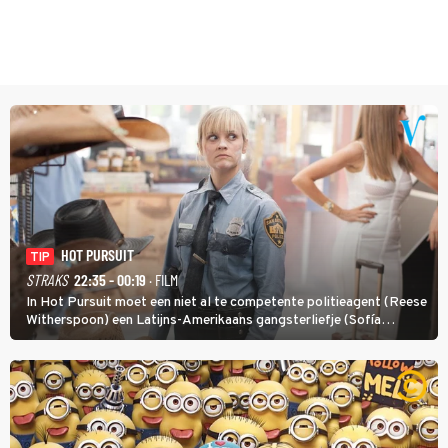
HOT PURSUIT
TIP
STRAKS
22:35 - 00:19
· FILM
In Hot Pursuit moet een niet al te competente politieagent (Reese
Witherspoon) een Latijns-Amerikaans gangsterliefje (Sofía
Vergara) beschermen tegen corrupte agenten en moordlustige
maffiatypes.