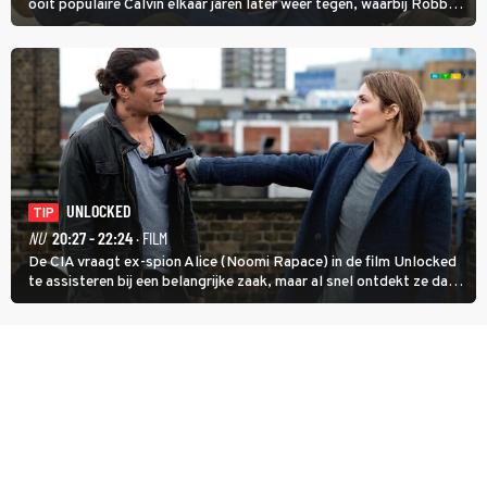
ooit populaire Calvin elkaar jaren later weer tegen, waarbij Robbie,
inmiddels supergespierd en werkzaam voor de CIA, Calvins hulp
goed kan gebruiken.
UNLOCKED
TIP
NU
20:27 - 22:24
· FILM
De CIA vraagt ex-spion Alice (Noomi Rapace) in de film Unlocked
te assisteren bij een belangrijke zaak, maar al snel ontdekt ze dat
degene die haar aanstelde kwade bedoelingen heeft.