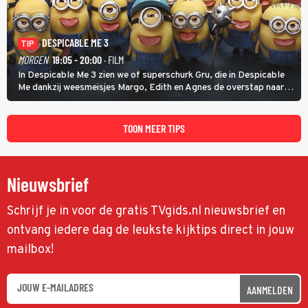
DESPICABLE ME 3
TIP
MORGEN
18:05 - 20:00
· FILM
In Despicable Me 3 zien we of superschurk Gru, die in Despicable
Me dankzij weesmeisjes Margo, Edith en Agnes de overstap naar
het rechte pad maakte, ook op dat pad weet te blijven.
TOON MEER TIPS
Nieuwsbrief
Schrijf je in voor de gratis TVgids.nl nieuwsbrief en
ontvang iedere dag de leukste kijktips direct in jouw
mailbox!
AANMELDEN