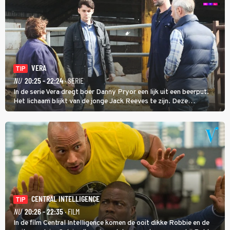
VERA
TIP
NU
20:25 - 22:24
· SERIE
In de serie Vera dregt boer Danny Pryor een lijk uit een beerput.
Het lichaam blijkt van de jonge Jack Reeves te zijn. Deze
homoseksuele woonwagenbewoner had gebroken met zijn familie
en verliet het kamp met slaande ruzie.
CENTRAL INTELLIGENCE
TIP
NU
20:26 - 22:35
· FILM
In de film Central Intelligence komen de ooit dikke Robbie en de