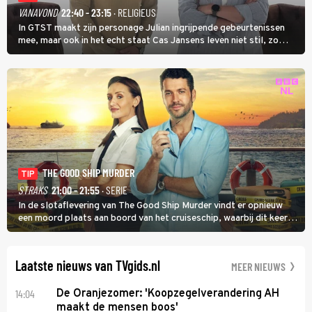
VANAVOND
22:40 - 23:15
· RELIGIEUS
In GTST maakt zijn personage Julian ingrijpende gebeurtenissen
mee, maar ook in het echt staat Cas Jansens leven niet stil, zo
vertelt hij in Adieu! Volgende Kaart.
THE GOOD SHIP MURDER
TIP
STRAKS
21:00 - 21:55
· SERIE
In de slotaflevering van The Good Ship Murder vindt er opnieuw
een moord plaats aan boord van het cruiseschip, waarbij dit keer
een bemanningslid het slachtoffer is en kapitein Marlowe de dader
lijkt te zijn.
Laatste nieuws van TVgids.nl
MEER NIEUWS
14:04
De Oranjezomer: 'Koopzegelverandering AH
maakt de mensen boos'