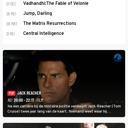
01 DEC
Vadhandhi:The Fable of Velonie
26 MEI
Jump, Darling
08 MRT
The Matrix Resurrections
21 MEI
Central Intelligence
JACK REACHER
TIP
NU
20:00 - 22:17
· FILM
Na een carrière bij de militaire politie verdwijnt Jack Reacher (Tom
Cruise) twee jaar lang van de kaart. Niemand weet waar hij
uithangt, totdat moordverdachte James Barr naar hem vraagt.