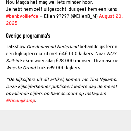
Nou Magda het mag wel iets minder hoor.
Je hebt hem zelf uitgezocht, dus geef hem een kans
#benbvolliefde
— Ellen ????? (@EllenB_M)
August 20,
2025
Overige programma's
Talkshow
Goedenavond Nederland
behaalde gisteren
een kijkcijferrecord met 646.000 kijkers. Naar
NOS
Sail-in
keken woensdag 628.000 mensen. Dramaserie
Woeste Grond
trok 699.000 kijkers.
*De kijkcijfers uit dit artikel, komen van Tina Nijkamp.
Deze kijkcijferkenner publiceert iedere dag de meest
opvallende cijfers op haar account op Instagram
@tinanijkamp
.