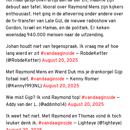
normaal gesproken altijd aan de bar zit, maakte zijn
debuut aan tafel. Vooral over Raymond Mens zijn kijkers
enthousiast. Het ging in de aflevering onder andere over
de tv-transfer van Lale Gül, de nieuwe radioshow van
Gordon, Israël en Hamas, en de politiek. Er keken
woensdag 940.000 mensen naar de uitzending.
Johan houdt niet van tegenspraak. Ik vraag me af hoe
lang wierd er zit
#vandaaginside
— RobdeKetter
(@RobdeKetter)
August 20, 2025
Met Raymond Mens en Wierd Duk mis je drankorgel Gijp
totaal niet.
#vandaaginside
— Kenny Romer
(@Kenny1993NL)
August 20, 2025
Wie mist Gijp? Ik vind Raymond top!
#vandaaginside
—
Addy van der L. (@addinho14)
August 20, 2025
Ik weet het niet. Met Raymond en Thomas vond ik toch
leuker denk ik.
#vandaaginside
— Lighteye (@1ighteye)