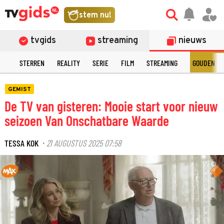
stem nu!
tvgids
streaming
nieuws
NT
STERREN
REALITY
SERIE
FILM
STREAMING
GOUDEN TE
GEMIST
De TV van gisteren: Mooie start voor nieuw
seizoen Van Onschatbare Waarde
TESSA KOK
21 AUGUSTUS 2025 07:58
·
©