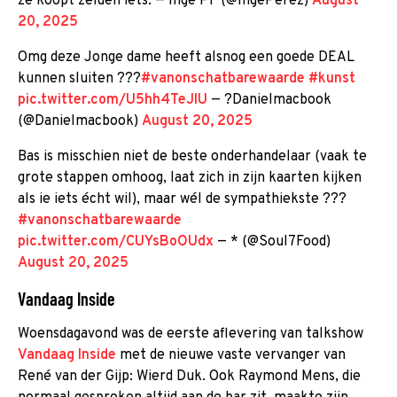
ze koopt zelden iets. — Inge PF (@IngePerez)
August
20, 2025
Omg deze Jonge dame heeft alsnog een goede DEAL
kunnen sluiten ???
#vanonschatbarewaarde
#kunst
pic.twitter.com/U5hh4TeJlU
— ?Danielmacbook
(@Danielmacbook)
August 20, 2025
Bas is misschien niet de beste onderhandelaar (vaak te
grote stappen omhoog, laat zich in zijn kaarten kijken
als ie iets écht wil), maar wél de sympathiekste ???
#vanonschatbarewaarde
pic.twitter.com/CUYsBoOUdx
— * (@Soul7Food)
August 20, 2025
Vandaag Inside
Woensdagavond was de eerste aflevering van talkshow
Vandaag Inside
met de nieuwe vaste vervanger van
René van der Gijp: Wierd Duk. Ook Raymond Mens, die