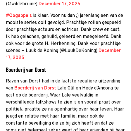
(@wildebruine)
December 17, 2025
#Oogappels
is klaar. Voor nu dan ;) jarenlang een van de
mooiste series ooit gevolgd. Prachtige rollen gespeeld
door prachtige acteurs en actrices. Dank crew en cast.
Ik heb gelachen, gehuild, geleerd en meegeleefd. Dank
ook voor de grote H. Herkenning. Dank voor prachtige
scènes — Luuk de Koning (@LuukDeKoning)
December
17, 2025
Boerderij van Dorst
Raven van Dorst had in de laatste reguliere uitzending
van
Boerderij van Dorst
Lale Gül en Hedy d’Ancona te
gast op de boerderij. Waar Lale veelvuldig in
verschillende talkshows te zien is en vooral praat over
politiek, praatte ze nu openhartig over haar leven. Haar
jeugd en relatie met haar familie, maar ook de
constante beveiliging die ze bij zich heeft en dat ze
soms niet helemaal zeker weet of haar vrienden bij haar