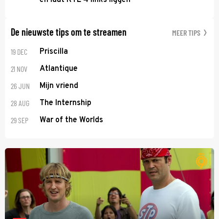
De nieuwste tips om te streamen
MEER TIPS
19 DEC
Priscilla
21 NOV
Atlantique
26 JUN
Mijn vriend
28 AUG
The Internship
29 SEP
War of the Worlds