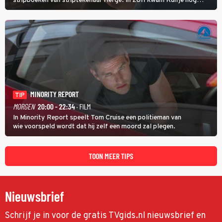
stripboeken van striptekenaar Hergé. In 2011 kwam Kuifje nog
meer tot leven in The Adventures of Tintin van Steven Spielberg.
MINORITY REPORT
TIP
MORGEN
20:00 - 22:34
· FILM
In Minority Report speelt Tom Cruise een politieman van
wie voorspeld wordt dat hij zelf een moord zal plegen.
TOON MEER TIPS
Nieuwsbrief
Schrijf je in voor de gratis TVgids.nl nieuwsbrief en