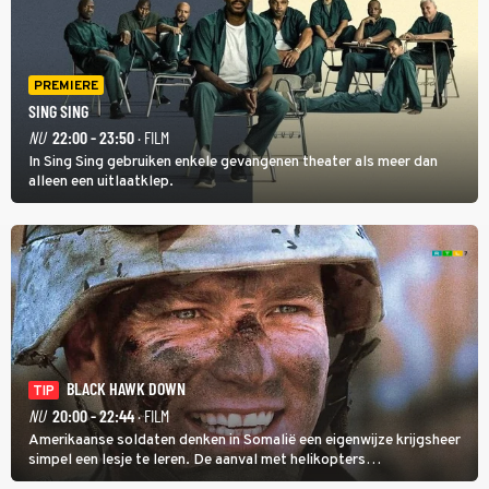
PREMIERE
SING SING
NU
22:00 - 23:50
· FILM
In Sing Sing gebruiken enkele gevangenen theater als meer dan
alleen een uitlaatklep.
BLACK HAWK DOWN
TIP
NU
20:00 - 22:44
· FILM
Amerikaanse soldaten denken in Somalië een eigenwijze krijgsheer
simpel een lesje te leren. De aanval met helikopters
verloopt in Black Hawk down dramatisch.