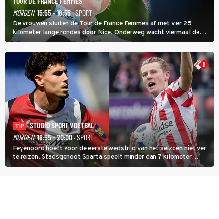
TOUR DE FRANCE FEMMES
MORGEN
15:55 - 18:55
· SPORT
De vrouwen sluiten de Tour de France Femmes af met vier 25
kilometer lange rondes door Nice. Onderweg wacht viermaal de
zware Col d'Èze. Aan de finish op de Promenade des Anglais krijgt
de eindwinnaar de laatste gele trui.
STUDIO SPORT VOETBAL
TIP
MORGEN
18:55 - 20:00
· SPORT
Feyenoord hoeft voor de eerste wedstrijd van het seizoen niet ver
te reizen. Stadsgenoot Sparta speelt minder dan 7 kilometer
verderop. Feyenoord trok de Spaanse spits Nacho Ferri aan van
KVC Westerlo uit België.