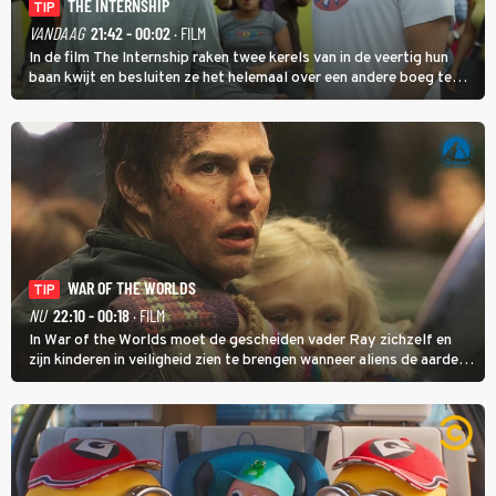
THE INTERNSHIP
TIP
VANDAAG
21:42 - 00:02
· FILM
In de film The Internship raken twee kerels van in de veertig hun
baan kwijt en besluiten ze het helemaal over een andere boeg te
gooien door als stagiair aan de slag te gaan bij Google.
WAR OF THE WORLDS
TIP
NU
22:10 - 00:18
· FILM
In War of the Worlds moet de gescheiden vader Ray zichzelf en
zijn kinderen in veiligheid zien te brengen wanneer aliens de aarde
aanvallen.