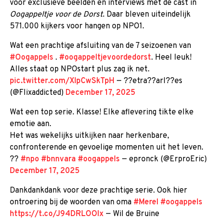
voor exclusieve beelden en interviews met de cast in
Oogappeltje voor de Dorst
. Daar bleven uiteindelijk
571.000 kijkers voor hangen op NPO1.
Wat een prachtige afsluiting van de 7 seizoenen van
#Oogappels
.
#oogappeltjevoordedorst
. Heel leuk!
Alles staat op NPOstart plus zag ik net.
pic.twitter.com/XlpCwSkTpH
— ??etra??arl??es
(@Flixaddicted)
December 17, 2025
Wat een top serie. Klasse! Elke aflevering tikte elke
emotie aan.
Het was wekelijks uitkijken naar herkenbare,
confronterende en gevoelige momenten uit het leven.
??
#npo
#bnnvara
#oogappels
— epronck (@ErproEric)
December 17, 2025
Dankdankdank voor deze prachtige serie. Ook hier
ontroering bij de woorden van oma
#Merel
#oogappels
https://t.co/J94DRLOOIx
— Wil de Bruine