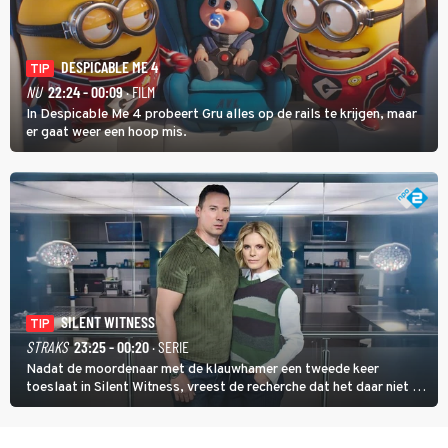
DESPICABLE ME 4
TIP
NU
22:24 - 00:09
· FILM
In Despicable Me 4 probeert Gru alles op de rails te krijgen, maar
er gaat weer een hoop mis.
SILENT WITNESS
TIP
STRAKS
23:25 - 00:20
· SERIE
Nadat de moordenaar met de klauwhamer een tweede keer
toeslaat in Silent Witness, vreest de recherche dat het daar niet bij
blijft en vinden Kit en Jack op de plaats delict een foto met nog
twee andere potentiële slachtoffers.