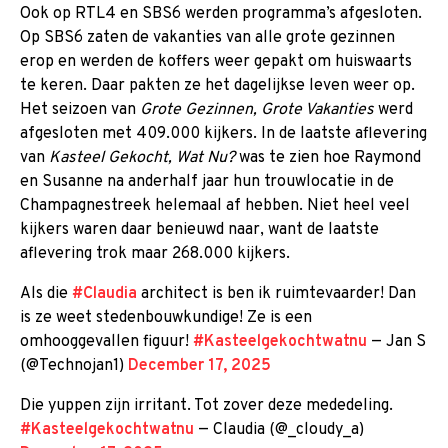
Ook op RTL4 en SBS6 werden programma’s afgesloten.
Op SBS6 zaten de vakanties van alle grote gezinnen
erop en werden de koffers weer gepakt om huiswaarts
te keren. Daar pakten ze het dagelijkse leven weer op.
Het seizoen van
Grote Gezinnen, Grote Vakanties
werd
afgesloten met 409.000 kijkers. In de laatste aflevering
van
Kasteel Gekocht, Wat Nu?
was te zien hoe Raymond
en Susanne na anderhalf jaar hun trouwlocatie in de
Champagnestreek helemaal af hebben. Niet heel veel
kijkers waren daar benieuwd naar, want de laatste
aflevering trok maar 268.000 kijkers.
Als die
#Claudia
architect is ben ik ruimtevaarder! Dan
is ze weet stedenbouwkundige! Ze is een
omhooggevallen figuur!
#Kasteelgekochtwatnu
— Jan S
(@Technojan1)
December 17, 2025
Die yuppen zijn irritant. Tot zover deze mededeling.
#Kasteelgekochtwatnu
— Claudia (@_cloudy_a)