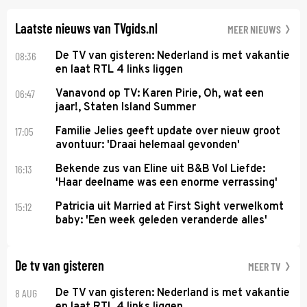
Laatste nieuws van TVgids.nl
MEER NIEUWS
08:36
De TV van gisteren: Nederland is met vakantie
en laat RTL 4 links liggen
06:47
Vanavond op TV: Karen Pirie, Oh, wat een
jaar!, Staten Island Summer
17:05
Familie Jelies geeft update over nieuw groot
avontuur: 'Draai helemaal gevonden'
16:13
Bekende zus van Eline uit B&B Vol Liefde:
'Haar deelname was een enorme verrassing'
15:12
Patricia uit Married at First Sight verwelkomt
baby: 'Een week geleden veranderde alles'
De tv van gisteren
MEER TV
8 AUG
De TV van gisteren: Nederland is met vakantie
en laat RTL 4 links liggen