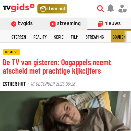
stem nu!
tvgids
streaming
nieuws
NT
STERREN
REALITY
SERIE
FILM
STREAMING
GOUDEN TE
GEMIST
De TV van gisteren: Oogappels neemt
afscheid met prachtige kijkcijfers
ESTHER HUT
18 DECEMBER 2025 09:26
·
©