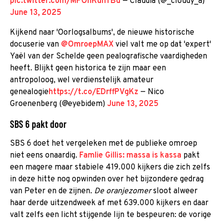
pic.twitter.com/MPOhKunTBd
— Claudia (@_cloudy_a)
June 13, 2025
Kijkend naar 'Oorlogsalbums', de nieuwe historische
docuserie van
@OmroepMAX
viel valt me op dat 'expert'
Yaël van der Schelde geen pealografische vaardigheden
heeft. Blijkt geen historica te zijn maar een
antropoloog, wel verdienstelijk amateur
genealogie
https://t.co/EDrffPVgKz
— Nico
Groenenberg (@eyebidem)
June 13, 2025
SBS 6 pakt door
SBS 6 doet het vergeleken met de publieke omroep
niet eens onaardig.
Famlie Gillis: massa is kassa
pakt
een magere maar stabiele 419.000 kijkers die zich zelfs
in deze hitte nog opwinden over het bijzondere gedrag
van Peter en de zijnen.
De oranjezomer
sloot alweer
haar derde uitzendweek af met 639.000 kijkers en daar
valt zelfs een licht stijgende lijn te bespeuren: de vorige