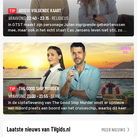
ADIEU! VOLGENDE KAART
TIP
VANAVOND
22:40 - 23:15
· RELIGIEUS
In GTST maakt zijn personage Julian ingrijpende gebeurtenissen
mee, maar ook in het echt staat Cas Jansens leven niet stil, zo
vertelt hij in Adieu! Volgende Kaart.
THE GOOD SHIP MURDER
TIP
VANAVOND
21:00 - 21:55
· SERIE
In de slotaflevering van The Good Ship Murder vindt er opnieuw
een moord plaats aan boord van het cruiseschip, waarbij dit keer
een bemanningslid het slachtoffer is en kapitein Marlowe de dader
lijkt te zijn.
Laatste nieuws van TVgids.nl
MEER NIEUWS