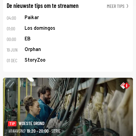
De nieuwste tips om te streamen
MEER TIPS
04:00
Paikar
01:00
Los domingos
00:00
EB
19 JUN
Orphan
01 DEC
StoryZoo
WOESTE GROND
TIP
VANAVOND
19:20 - 20:00
· SERIE