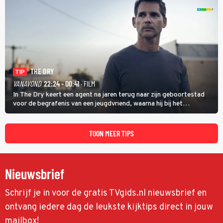
THE DRY
TIP
VANAVOND
22:24 - 00:41
· FILM
In The Dry keert een agent na jaren terug naar zijn geboortestad
voor de begrafenis van een jeugdvriend, waarna hij bij het
onderzoeken van diens dood een verband begint te vermoeden
met een oude zaak.
TOON MEER TIPS
Nieuwsbrief
Schrijf je in voor de gratis TVgids.nl nieuwsbrief en
ontvang iedere dag de leukste kijktips direct in jouw
mailbox!