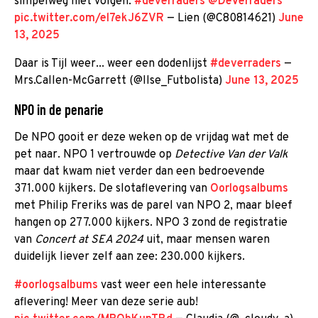
simpelweg niet volgen.
#deverraders
@DeVerraders
pic.twitter.com/el7ekJ6ZVR
— Lien (@C80814621)
June
13, 2025
Daar is Tijl weer... weer een dodenlijst
#deverraders
—
Mrs.Callen-McGarrett (@Ilse_Futbolista)
June 13, 2025
NPO in de penarie
De NPO gooit er deze weken op de vrijdag wat met de
pet naar. NPO 1 vertrouwde op
Detective Van der Valk
maar dat kwam niet verder dan een bedroevende
371.000 kijkers. De slotaflevering van
Oorlogsalbums
met Philip Freriks was de parel van NPO 2, maar bleef
hangen op 277.000 kijkers. NPO 3 zond de registratie
van
Concert at SEA 2024
uit, maar mensen waren
duidelijk liever zelf aan zee: 230.000 kijkers.
#oorlogsalbums
vast weer een hele interessante
aflevering! Meer van deze serie aub!