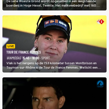
De serie Woeste Grond wordt opgenomen in een leegstaande
boerderij in Hoge Hexel, Twente. Het melkveebedrijf met 160
koeien moest sluiten, omdat het dicht bij een Natura 2000-gebied
ligt. In de serie heerst er een gevaarlijke veeziekte.
LIVE
TOUR DE FRANCE FEMMES
VANMIDDAG
15:45 - 18:00
· SPORT
Vlak is het nergens op de 153 kilometer tussen Montbrison en
Tournon-sur-Rhône in de Tour de France Femmes. Wellicht een
kans voor Nienke Vinke, die vorig jaar de witte trui won.