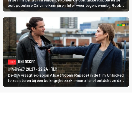
In de film Central Intelligence komen de ooit dikke Robbie en de
ooit populaire Calvin elkaar jaren later weer tegen, waarbij Robbie,
inmiddels supergespierd en werkzaam voor de CIA, Calvins hulp
goed kan gebruiken.
UNLOCKED
TIP
VANAVOND
20:27 - 22:24
· FILM
De CIA vraagt ex-spion Alice (Noomi Rapace) in de film Unlocked
te assisteren bij een belangrijke zaak, maar al snel ontdekt ze dat
degene die haar aanstelde kwade bedoelingen heeft.