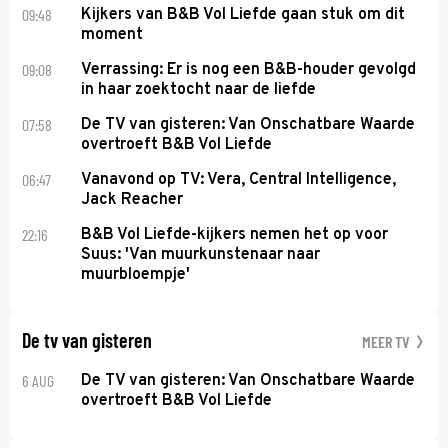
09:48
Kijkers van B&B Vol Liefde gaan stuk om dit
moment
09:08
Verrassing: Er is nog een B&B-houder gevolgd
in haar zoektocht naar de liefde
07:58
De TV van gisteren: Van Onschatbare Waarde
overtroeft B&B Vol Liefde
06:47
Vanavond op TV: Vera, Central Intelligence,
Jack Reacher
22:16
B&B Vol Liefde-kijkers nemen het op voor
Suus: 'Van muurkunstenaar naar
muurbloempje'
De tv van gisteren
MEER TV
6 AUG
De TV van gisteren: Van Onschatbare Waarde
overtroeft B&B Vol Liefde