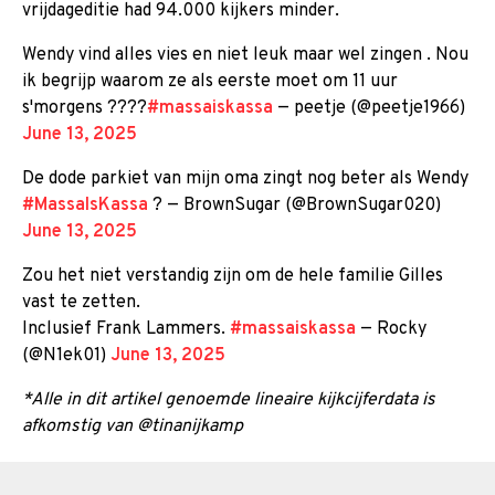
vrijdageditie had 94.000 kijkers minder.
Wendy vind alles vies en niet leuk maar wel zingen . Nou
ik begrijp waarom ze als eerste moet om 11 uur
s'morgens ????
#massaiskassa
— peetje (@peetje1966)
June 13, 2025
De dode parkiet van mijn oma zingt nog beter als Wendy
#MassaIsKassa
? — BrownSugar (@BrownSugar020)
June 13, 2025
Zou het niet verstandig zijn om de hele familie Gilles
vast te zetten.
Inclusief Frank Lammers.
#massaiskassa
— Rocky
(@N1ek01)
June 13, 2025
*
Alle in dit artikel genoemde lineaire kijkcijferdata is
afkomstig van @tinanijkamp