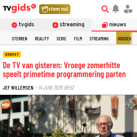
stem nu!
tvgids
streaming
nieuws
NT
STERREN
REALITY
SERIE
FILM
STREAMING
GOUDEN TE
GEMIST
De TV van gisteren: Vroege zomerhitte
speelt primetime programmering parten
JEF WILLEMSEN
14 JUNI 2025 09:52
·
©