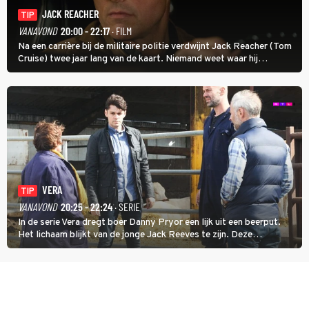
JACK REACHER
TIP
VANAVOND
20:00 - 22:17
· FILM
Na een carrière bij de militaire politie verdwijnt Jack Reacher (Tom
Cruise) twee jaar lang van de kaart. Niemand weet waar hij
uithangt, totdat moordverdachte James Barr naar hem vraagt.
VERA
TIP
VANAVOND
20:25 - 22:24
· SERIE
In de serie Vera dregt boer Danny Pryor een lijk uit een beerput.
Het lichaam blijkt van de jonge Jack Reeves te zijn. Deze
homoseksuele woonwagenbewoner had gebroken met zijn familie
en verliet het kamp met slaande ruzie.