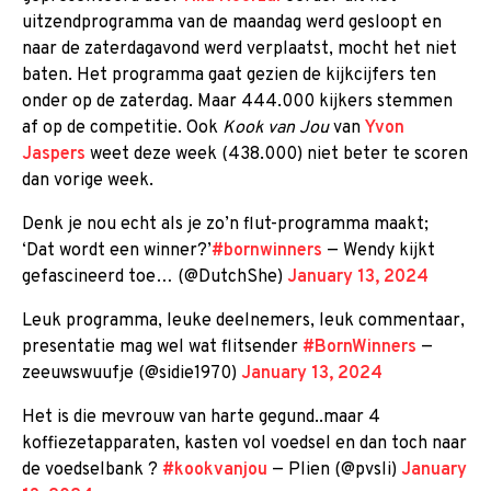
uitzendprogramma van de maandag werd gesloopt en
naar de zaterdagavond werd verplaatst, mocht het niet
baten. Het programma gaat gezien de kijkcijfers ten
onder op de zaterdag. Maar 444.000 kijkers stemmen
af op de competitie. Ook
Kook van Jou
van
Yvon
Jaspers
weet deze week (438.000) niet beter te scoren
dan vorige week.
Denk je nou echt als je zo’n flut-programma maakt;
‘Dat wordt een winner?’
#bornwinners
— Wendy kijkt
gefascineerd toe… (@DutchShe)
January 13, 2024
Leuk programma, leuke deelnemers, leuk commentaar,
presentatie mag wel wat flitsender
#BornWinners
—
zeeuwswuufje (@sidie1970)
January 13, 2024
Het is die mevrouw van harte gegund..maar 4
koffiezetapparaten, kasten vol voedsel en dan toch naar
de voedselbank ?
#kookvanjou
— Plien (@pvsli)
January