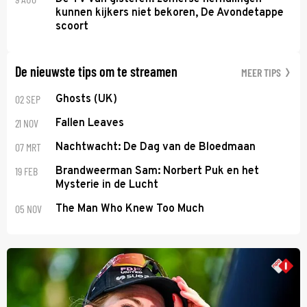
kunnen kijkers niet bekoren, De Avondetappe
scoort
De nieuwste tips om te streamen
MEER TIPS
02 SEP
Ghosts (UK)
21 NOV
Fallen Leaves
07 MRT
Nachtwacht: De Dag van de Bloedmaan
19 FEB
Brandweerman Sam: Norbert Puk en het
Mysterie in de Lucht
05 NOV
The Man Who Knew Too Much