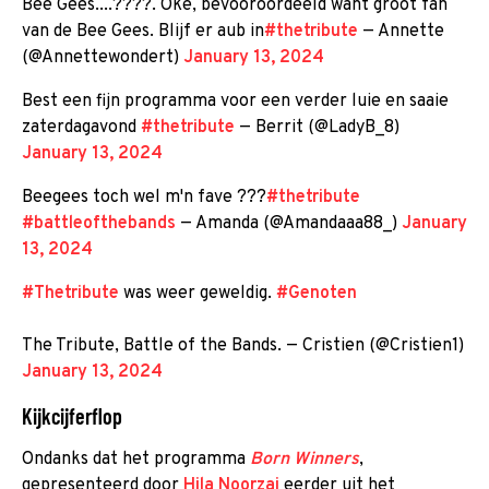
Bee Gees....????. Oke, bevooroordeeld want groot fan
van de Bee Gees. Blijf er aub in
#thetribute
— Annette
(@Annettewondert)
January 13, 2024
Best een fijn programma voor een verder luie en saaie
zaterdagavond
#thetribute
— Berrit (@LadyB_8)
January 13, 2024
Beegees toch wel m'n fave ???
#thetribute
#battleofthebands
— Amanda (@Amandaaa88_)
January
13, 2024
#Thetribute
was weer geweldig.
#Genoten
The Tribute, Battle of the Bands. — Cristien (@Cristien1)
January 13, 2024
Kijkcijferflop
Ondanks dat het programma
Born Winners
,
gepresenteerd door
Hila Noorzai
eerder uit het