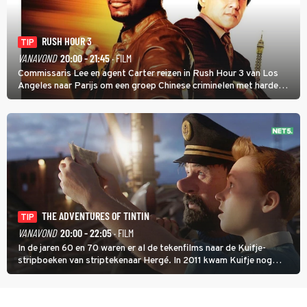
RUSH HOUR 3
TIP
VANAVOND
20:00 - 21:45
· FILM
Commissaris Lee en agent Carter reizen in Rush Hour 3 van Los
Angeles naar Parijs om een groep Chinese criminelen met harde
hand aan te pakken.
THE ADVENTURES OF TINTIN
TIP
VANAVOND
20:00 - 22:05
· FILM
In de jaren 60 en 70 waren er al de tekenfilms naar de Kuifje-
stripboeken van striptekenaar Hergé. In 2011 kwam Kuifje nog
meer tot leven in The Adventures of Tintin van Steven Spielberg.