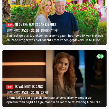
MI DUSHI: WAT IS DAN LIEFDE?
TIP
VANAVOND
21:23 - 22:30
· INFORMATIEF
Een lastige start, ziekten en vreemdgaan; het huwelijk van Natasja
en René Froger was niet slechts met rozen geplaveid. In Mi Dushi:
Wat Is Dan Liefde? neemt Wilfred Genee het showbizzkoppel mee
uit vissen om het over de liefde te hebben.
IK VAL NIET, IK DANS
TIP
VANAVOND
21:35 - 22:25
· SERIE
Emma krijgt een gigantische klap te verwerken wanneer ze
opnieuw ziek blijkt te zijn, maar in de laatste aflevering Ik Val Niet,
Ik Dans laat ze zien dat ze niet van plan is op te geven, zelfs als ze