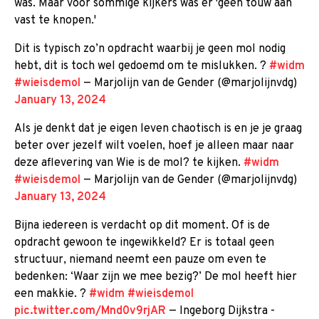
was. Maar voor sommige kijkers was er 'geen touw aan
vast te knopen.'
Dit is typisch zo’n opdracht waarbij je geen mol nodig
hebt, dit is toch wel gedoemd om te mislukken. ?
#widm
#wieisdemol
— Marjolijn van de Gender (@marjolijnvdg)
January 13, 2024
Als je denkt dat je eigen leven chaotisch is en je je graag
beter over jezelf wilt voelen, hoef je alleen maar naar
deze aflevering van Wie is de mol? te kijken.
#widm
#wieisdemol
— Marjolijn van de Gender (@marjolijnvdg)
January 13, 2024
Bijna iedereen is verdacht op dit moment. Of is de
opdracht gewoon te ingewikkeld? Er is totaal geen
structuur, niemand neemt een pauze om even te
bedenken: ‘Waar zijn we mee bezig?’ De mol heeft hier
een makkie. ?
#widm
#wieisdemol
pic.twitter.com/Mnd0v9rjAR
— Ingeborg Dijkstra -