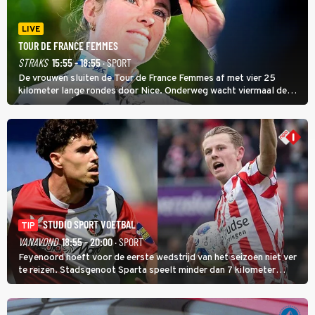
LIVE
TOUR DE FRANCE FEMMES
STRAKS
15:55 - 18:55
· SPORT
De vrouwen sluiten de Tour de France Femmes af met vier 25
kilometer lange rondes door Nice. Onderweg wacht viermaal de
zware Col d'Èze. Aan de finish op de Promenade des Anglais krijgt
de eindwinnaar de laatste gele trui.
STUDIO SPORT VOETBAL
TIP
VANAVOND
18:55 - 20:00
· SPORT
Feyenoord hoeft voor de eerste wedstrijd van het seizoen niet ver
te reizen. Stadsgenoot Sparta speelt minder dan 7 kilometer
verderop. Feyenoord trok de Spaanse spits Nacho Ferri aan van
KVC Westerlo uit België.