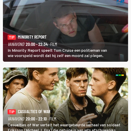
MINORITY REPORT
TIP
VANAVOND
20:00 - 22:34
· FILM
In Minority Report speelt Tom Cruise een politieman van
wie voorspeld wordt dat hij zelf een moord zal plegen.
CASUALTIES OF WAR
TIP
VANAVOND
20:00 - 22:10
· FILM
Casualties of War vertelt het waargebeurde verhaal van soldaat
Eriksson (Michael J. Fox) die getuige is van iets afschuwelijks