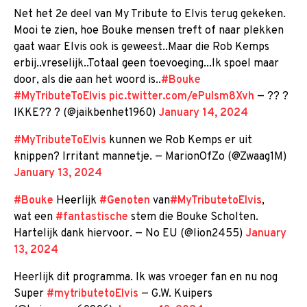
Net het 2e deel van My Tribute to Elvis terug gekeken.
Mooi te zien, hoe Bouke mensen treft of naar plekken
gaat waar Elvis ook is geweest..Maar die Rob Kemps
erbij..vreselijk..Totaal geen toevoeging...Ik spoel maar
door, als die aan het woord is..
#Bouke
#MyTributeToElvis
pic.twitter.com/ePuIsm8Xvh
— ?? ?
IKKE?? ? (@jaikbenhet1960)
January 14, 2024
#MyTributeToElvis
kunnen we Rob Kemps er uit
knippen? Irritant mannetje. — MarionOfZo (@Zwaag1M)
January 13, 2024
#Bouke
Heerlijk
#Genoten
van
#MyTributetoElvis
,
wat een
#fantastische
stem die Bouke Scholten.
Hartelijk dank hiervoor. — No EU (@lion2455)
January
13, 2024
Heerlijk dit programma. Ik was vroeger fan en nu nog
Super
#mytributetoElvis
— G.W. Kuipers