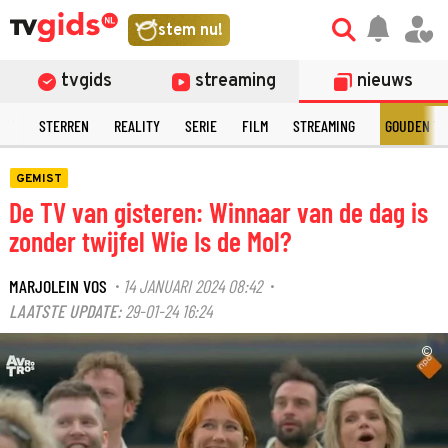
stem nu!
tvgids
streaming
nieuws
NT
STERREN
REALITY
SERIE
FILM
STREAMING
GOUDEN TE
GEMIST
De TV van gisteren: Winnaar van de dag is
zonder twijfel Wie Is de Mol?
MARJOLEIN VOS
14 JANUARI 2024 08:42
·
·
LAATSTE UPDATE:
29-01-24 16:24
©