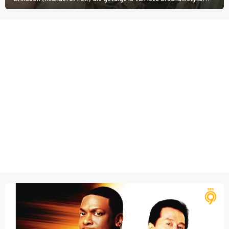
tijdens de Vietnamoorlog. Hij besluit uit de school te klappen.