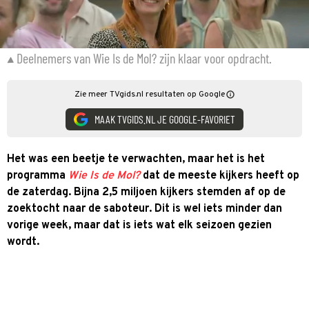
Deelnemers van Wie Is de Mol? zijn klaar voor opdracht.
Zie meer TVgids.nl resultaten op Google
MAAK TVGIDS.NL JE GOOGLE-FAVORIET
Het was een beetje te verwachten, maar het is het
programma
Wie Is de Mol?
dat de meeste kijkers heeft op
de zaterdag. Bijna 2,5 miljoen kijkers stemden af op de
zoektocht naar de saboteur. Dit is wel iets minder dan
vorige week, maar dat is iets wat elk seizoen gezien
wordt.