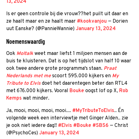
13, 2024
Is er geen controle bij die vrouw??het puilt uit daar en
ze haalt maar en ze haalt maar
#kookvanjou
— Dorien
uut Eanske? (@PannieWannie)
January 13, 2024
Noemenswaardig
Ook
Moltalk
weet maar liefst 1 miljoen mensen aan de
buis te kluisteren. Dat is op het tijdslot van half 10 waar
ook twee andere grote programma's staan.
Praat
Nederlands met me
scoort 595.000 kijkers en
My
Tribute to Elvis
doet het daarentegen beter dan RTL4
met 676.000 kijkers. Vooral
Bouke
oogst lof op X,
Rob
Kemps
wat minder.
Ja, mooi, mooi, mooi, mooi....
#MyTributeToElvis
.. Én
volgende week een interviewtje met Ginger Alden.. zie
je ook niet iedere dag!!
#Elvis
#Bouke
#SBS6
— Christ
(@PsychoCes)
January 13, 2024