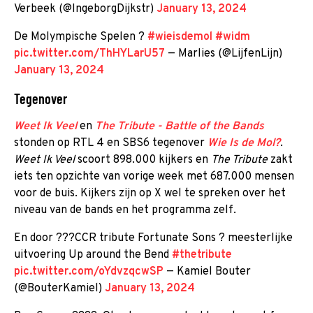
Verbeek (@IngeborgDijkstr)
January 13, 2024
De Molympische Spelen ?
#wieisdemol
#widm
pic.twitter.com/ThHYLarU57
— Marlies (@LijfenLijn)
January 13, 2024
Tegenover
Weet Ik Veel
en
The Tribute - Battle of the Bands
stonden op RTL 4 en SBS6 tegenover
Wie Is de Mol?
.
Weet Ik Veel
scoort 898.000 kijkers en
The Tribute
zakt
iets ten opzichte van vorige week met 687.000 mensen
voor de buis. Kijkers zijn op X wel te spreken over het
niveau van de bands en het programma zelf.
En door ???CCR tribute Fortunate Sons ? meesterlijke
uitvoering Up around the Bend
#thetribute
pic.twitter.com/oYdvzqcwSP
— Kamiel Bouter
(@BouterKamiel)
January 13, 2024