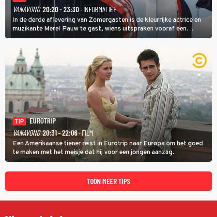
VANAVOND
20:20 - 23:30
· INFORMATIEF
In de derde aflevering van Zomergasten is de kleurrijke actrice en
muzikante Merel Pauw te gast, wiens uitspraken vooraf een
boeiende avond beloven: 'Mijn ideale televisieavond is zoals mijn
identiteit: grenzeloos, absurd en vol angsten'.
EUROTRIP
TIP
VANAVOND
20:31 - 22:06
· FILM
Een Amerikaanse tiener reist in Eurotrip naar Europa om het goed
te maken met het meisje dat hij voor een jongen aanzag.
TOON MEER TIPS