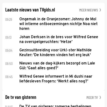
daarvoor een ingrijpende operatie moet ondergaan.
Laatste nieuws van TVgids.nl
MEER NIEUWS
09:29
Ongemak in de Oranjezomer: Johnny de Mol
wil intieme ontboezemingen nichtje Noa niet
horen
09:13
Johan Derksen in de bres voor Wilfred Genee
na overspelgeruchten: ‘Hetze’
09:04
Gezinsuitbreiding voor Urk!-ster Mathilde
Keuter: 'De kinderen vinden het erg leuk'
08:50
Nieuws van de dag-kijkers bezorgd om Lale
Gül: 'Gaat alles goed?'
08:45
Wilfred Genee informeert in Mi dushi naar
liefdesleven Frogers: ‘Werkt alles nog?’
De tv van gisteren
MEER TV
9 AUG
De TV van gisteren: zomerse herhalingen