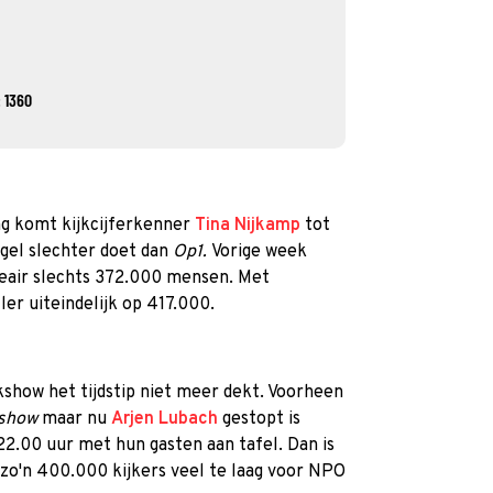
 1360
ng komt kijkcijferkenner
Tina Nijkamp
tot
egel slechter doet dan
Op1.
Vorige week
neair slechts 372.000 mensen. Met
ller uiteindelijk op 417.000.
lkshow het tijdstip niet meer dekt. Voorheen
dshow
maar nu
Arjen Lubach
gestopt is
22.00 uur met hun gasten aan tafel. Dan is
 zo'n 400.000 kijkers veel te laag voor NPO