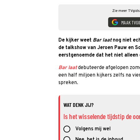
Zie meer TVgids.
MAAK TVGI
De kijker weet
Bar laat
nog niet ec
de talkshow van Jeroen Pauw en So
eerstgenoemde dat het niet alleen 
Bar laat
debuteerde afgelopen zome
een half miljoen kijkers zelfs na vie
spreken.
WAT DENK JIJ?
Is het wisselende tijdstip de o
Volgens mij wel
Nee, het is de inhoud