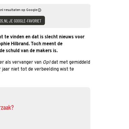
nl resultaten op Google
DS.NL JE GOOGLE-FAVORIET
ht te vinden en dat is slecht nieuws voor
phie Hilbrand. Toch meent de
de schuld van de makers is.
r als vervanger van
Op1
dat met gemiddeld
r jaar niet tot de verbeelding wist te
orzaak?