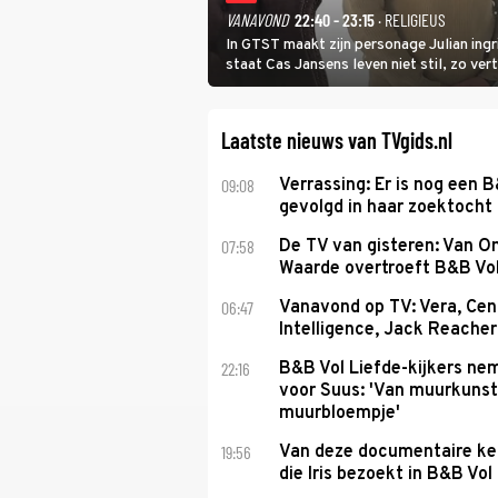
VANAVOND
22:40 - 23:15
· RELIGIEUS
In GTST maakt zijn personage Julian ing
staat Cas Jansens leven niet stil, zo vert
Laatste nieuws van TVgids.nl
09:08
Verrassing: Er is nog een 
gevolgd in haar zoektocht 
07:58
De TV van gisteren: Van O
Waarde overtroeft B&B Vol
06:47
Vanavond op TV: Vera, Cen
Intelligence, Jack Reacher
22:16
B&B Vol Liefde-kijkers ne
voor Suus: 'Van muurkunst
muurbloempje'
19:56
Van deze documentaire ke
die Iris bezoekt in B&B Vol