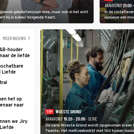
VANAVOND
21:00 
rijpende gebeurtenissen mee, maar ook in het echt
In de slotafleve
elt hij in Adieu! Volgende Kaart.
opnieuw een moo
waarbij dit keer
kapitein Marlowe 
MEER NIEUWS
B&B-houder
naar de liefde
nschatbare
 Liefde
tral
men het op
enaar naar
WOESTE GROND
TIP
VANAVOND
19:20 - 20:00
· SERIE
nnen we Jiry
De serie Woeste Grond wordt opgenomen in een l
 Liefde
Twente. Het melkveebedrijf met 160 koeien moest 