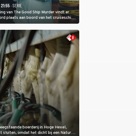
- 21:55
· SERIE
ring van The Good Ship Murder vindt er
rd plaats aan boord van het cruiseschip,
 een bemanningslid het slachtoffer is en
de dader lijkt te zijn.
eegstaande boerderij in Hoge Hexel,
sluiten, omdat het dicht bij een Natura