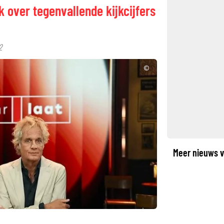
jk over tegenvallende kijkcijfers
2
©
Meer nieuws v