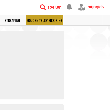
mijngids
zoeken
STREAMING
GOUDEN TELEVIZIER-RING