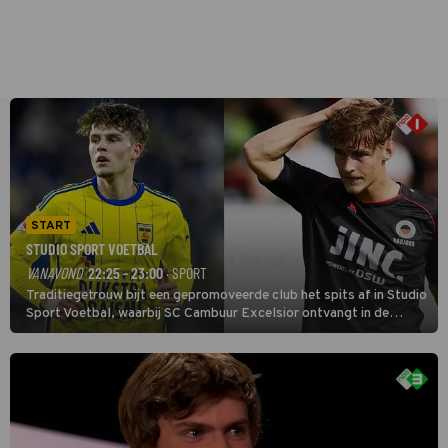
START
STUDIO SPORT VOETBAL
VANAVOND
22:25 - 23:00
· SPORT
Traditiegetrouw bijt een gepromoveerde club het spits af in Studio
Sport Voetbal, waarbij SC Cambuur Excelsior ontvangt in de
eerste wedstrijd van het nieuwe Eredivisieseizoen. De nieuwe
oefenmeester is Johan Plat en hij wil aanvallend voetballen.