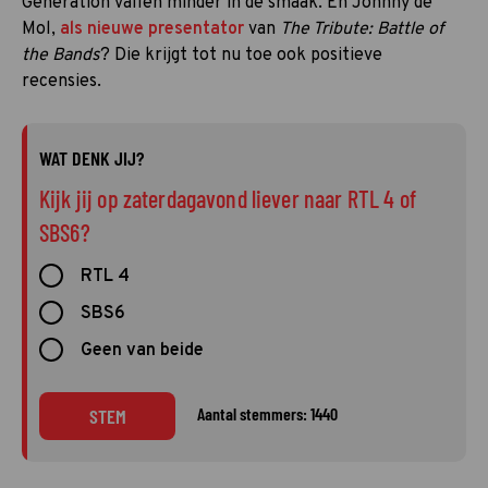
Generation vallen minder in de smaak. En Johnny de
Mol,
als nieuwe presentator
van
The Tribute: Battle of
the Bands
? Die krijgt tot nu toe ook positieve
recensies.
WAT DENK JIJ?
Kijk jij op zaterdagavond liever naar RTL 4 of
SBS6?
RTL 4
SBS6
Geen van beide
Aantal stemmers: 1440
STEM