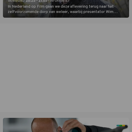
In Nederland op Film gaan we deze aflevering terug naar het
zelfvoorzienende dorp van weleer, waarbij presentator Wim
Daniëls de kijkers meeneemt op reis door de tijd aan de hand van
unieke amateurbeelden uit verschillende decennia. (HH)