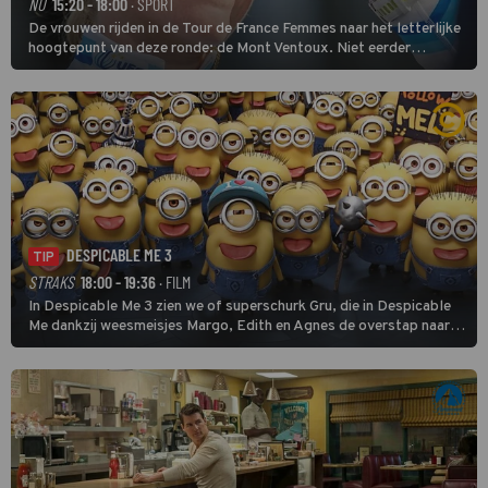
NU
15:20 - 18:00
· SPORT
De vrouwen rijden in de Tour de France Femmes naar het letterlijke
hoogtepunt van deze ronde: de Mont Ventoux. Niet eerder
finishten de vrouwen voor deze koers op deze kale col uit de
buitencategorie. De aanloop naar de slotklim is vlak.
DESPICABLE ME 3
TIP
STRAKS
18:00 - 19:36
· FILM
In Despicable Me 3 zien we of superschurk Gru, die in Despicable
Me dankzij weesmeisjes Margo, Edith en Agnes de overstap naar
het rechte pad maakte, ook op dat pad weet te blijven.