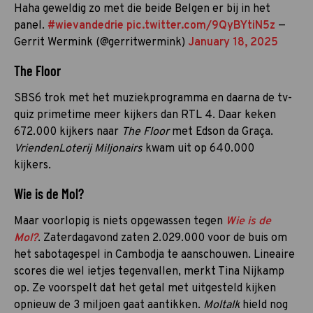
Haha geweldig zo met die beide Belgen er bij in het
panel.
#wievandedrie
pic.twitter.com/9QyBYtiN5z
—
Gerrit Wermink (@gerritwermink)
January 18, 2025
The Floor
SBS6 trok met het muziekprogramma en daarna de tv-
quiz primetime meer kijkers dan RTL 4. Daar keken
672.000 kijkers naar
The Floor
met Edson da Graça.
VriendenLoterij Miljonairs
kwam uit op 640.000
kijkers.
Wie is de Mol?
Maar voorlopig is niets opgewassen tegen
Wie is de
Mol?
. Zaterdagavond zaten 2.029.000 voor de buis om
het sabotagespel in Cambodja te aanschouwen. Lineaire
scores die wel ietjes tegenvallen, merkt Tina Nijkamp
op. Ze voorspelt dat het getal met uitgesteld kijken
opnieuw de 3 miljoen gaat aantikken.
Moltalk
hield nog