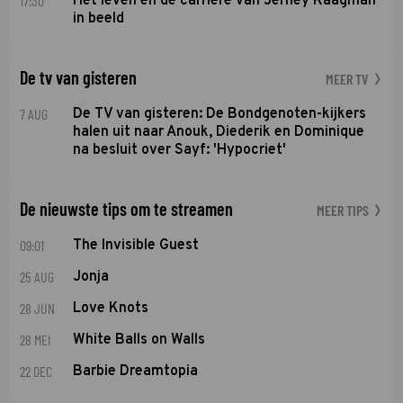
17:30
Het leven en de carrière van Jerney Kaagman
in beeld
De tv van gisteren
MEER TV
7 AUG
De TV van gisteren: De Bondgenoten-kijkers
halen uit naar Anouk, Diederik en Dominique
na besluit over Sayf: 'Hypocriet'
De nieuwste tips om te streamen
MEER TIPS
09:01
The Invisible Guest
25 AUG
Jonja
28 JUN
Love Knots
28 MEI
White Balls on Walls
22 DEC
Barbie Dreamtopia