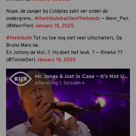
Nope, de zanger bij Coldplay zakt ver onder de
ondergrens..
#thetributebattleofthebands
— Mevr_Pen
(@MevrPen)
January 18, 2025
#thetribute
Tot nu toe nog niet veel uitschieters. Op
Bruno Mars na.
En Johnny de Mol..?. Hij doet het leuk. ? — Rineke ??
(@TonneDer)
January 18, 2025