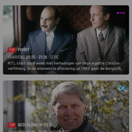
POIROT
TIP
VANAVOND
20:25 - 21:26
· SERIE
RTL start deze week met herhalingen van deze Agatha Christie-
verfilming. In de allereerste aflevering uit 1989 gaat de Belgische
speurder op zoek naar een vermiste kok. Poirot raakt al snel
verwikkeld in een moordzaak. (HH)
NEDERLAND OP FILM
TIP
VANAVOND
20:25 - 21:05
· INFORMATIEF