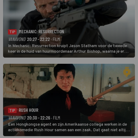
MECHANIC: RESURRECTION
TIP
VANAVOND
20:27 - 22:22
· FILM
In Mechanic: Resurrection kruipt Jason Statham voor de tweede
keer in de huid van huurmoordenaar Arthur Bishop, waarna je er
donder op kunt zeggen dat er van Bishops geplande pensioen niet
veel terechtkomt.
RUSH HOUR
TIP
VANAVOND
20:30 - 22:26
· FILM
Een Hongkongse agent en zijn Amerikaanse collega werken in de
actiekomedie Rush Hour samen aan een zaak. Dat gaat niet altijd
van een leien dakje.