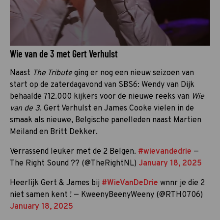
Wie van de 3 met Gert Verhulst
Naast
The Tribute
ging er nog een nieuw seizoen van
start op de zaterdagavond van SBS6: Wendy van Dijk
behaalde 712.000 kijkers voor de nieuwe reeks van
Wie
van de 3
. Gert Verhulst en James Cooke vielen in de
smaak als nieuwe, Belgische panelleden naast Martien
Meiland en Britt Dekker.
Verrassend leuker met de 2 Belgen.
#wievandedrie
—
The Right Sound ?? (@TheRightNL)
January 18, 2025
Heerlijk Gert & James bij
#WieVanDeDrie
wnnr je die 2
niet samen kent ! — KweenyBeenyWeeny (@RTH0706)
January 18, 2025