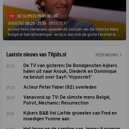
DE SLIMSTE MENS BELGIË
TIP
VANAVOND
20:20 - 21:35
· AMUSEMENT
Acteur Felix Heremans speelde dit seizoen van De Slimste Mens
België al tien afleveringen en hij is dan ook de grote favoriet in
deze seizoensfinale. En er is Nederlandse inbreng, want komiek
Soundos El Ahmadi neemt plaats aan de jurytafel.
Laatste nieuws van TVgids.nl
MEER NIEUWS
07:52
De TV van gisteren: De Bondgenoten-kijkers
halen uit naar Anouk, Diederik en Dominique
na besluit over Sayf: 'Hypocriet'
07:33
Acteur Peter Faber (82) overleden
06:47
Vanavond op TV: De slimste mens België,
Poirot, Mechanic: Resurrection
21:48
Kijkers B&B Vol Liefde gruwelen van Fred en
moedigen Yvonne aan