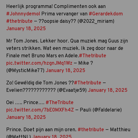
Heerlijk programma! Complimenten ook aan
#Johnnydemol
Prima vervanger van
#Gerardekdom
#thetribute
— ??oopsie daisy?? (@2022_miriam)
January 18, 2025
Mr Tom Jones. Lekker hoor. Qua muziek mag Guus zijn
veters strikken. Wat een muziek. Ik zeg door naar de
Finale met Bruno Mars en Adele.
#Thetribute
pic.twitter.com/hzgnJMq1Wz
— Mike ?
(@MysticMike77)
January 18, 2025
Zo! Gewéldig die Tom Jones ??
#Thetribute
—
Evelien???????????? (@Evaatje59)
January 18, 2025
Oei ….. Prince….
#TheTribute
pic.twitter.com/7bE0MXFh4Z
— Pauli (@Faldelarie)
January 18, 2025
Prince. Doet pijn aan mijn oren.
#thetribute
— Matthieu
(@MattNL)
January 18, 2025