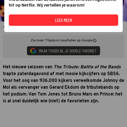
hit op Netflix. Wij vertellen je waarom!
LEES MEER
Johnny de Mol en Mr. Jones & Just In Case
Zie meer TVgids.nl resultaten op Google
MAAK TVGIDS.NL JE GOOGLE-FAVORIET
Het nieuwe seizoen van
The Tribute: Battle of the Bands
trapte zaterdagavond af met mooie kijkcijfers op SBS6.
Voor het oog van 936.000 kijkers verwelkomde Johnny de
Mol als vervanger van Gerard Ekdom de tributebands op
het podium. Van Tom Jones tot Bruno Mars en Prince: het
is al snel duidelijk wie (niet) de favorieten zijn.