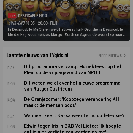
DESPICABLE ME 3
TIP
VANAVOND
18:05 - 20:00
· FILM
In Despicable Me 3 zien we of superschurk Gru, die in Despicable
Me dankzij weesmeisjes Margo, Edith en Agnes de overstap naar
het rechte pad maakte, ook op dat pad weet te blijven.
Laatste nieuws van TVgids.nl
MEER NIEUWS
14:47
Dit programma vervangt Muziekfeest op het
Plein op de vrijdagavond van NPO 1
14:09
Dit weten we al over het nieuwe programma
van Rutger Castricum
14:04
De Oranjezomer: 'Koopzegelverandering AH
maakt de mensen boos'
13:23
Wanneer keert Kassa weer terug op televisie?
13:06
Edwin tegen Iris in B&B Vol Liefde: 'Ik hoopte
dat je niet verliefd zou worden op me'