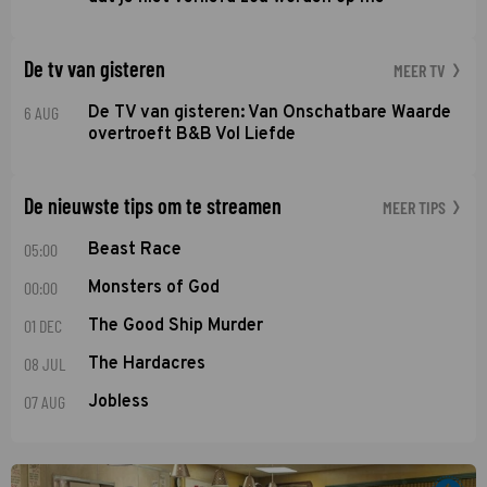
De tv van gisteren
MEER TV
6 AUG
De TV van gisteren: Van Onschatbare Waarde
overtroeft B&B Vol Liefde
De nieuwste tips om te streamen
MEER TIPS
05:00
Beast Race
00:00
Monsters of God
01 DEC
The Good Ship Murder
08 JUL
The Hardacres
07 AUG
Jobless