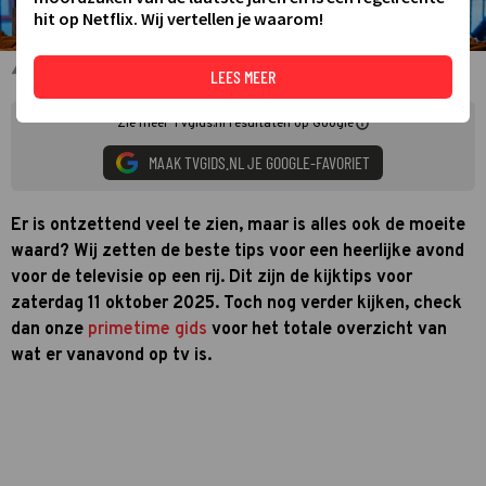
hit op Netflix. Wij vertellen je waarom!
Laetitia Gerards en Jan Smit in Beste Zangers
LEES MEER
Zie meer TVgids.nl resultaten op Google
MAAK TVGIDS.NL JE GOOGLE-FAVORIET
Er is ontzettend veel te zien, maar is alles ook de moeite
waard? Wij zetten de beste tips voor een heerlijke avond
voor de televisie op een rij. Dit zijn de kijktips voor
zaterdag 11 oktober 2025. Toch nog verder kijken, check
dan onze
primetime gids
voor het totale overzicht van
wat er vanavond op tv is.