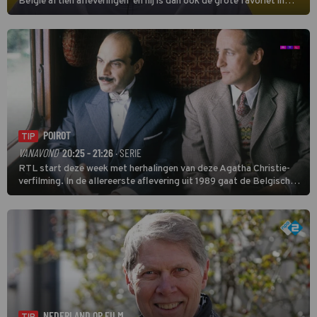
België al tien afleveringen en hij is dan ook de grote favoriet in
deze seizoensfinale. En er is Nederlandse inbreng, want komiek
Soundos El Ahmadi neemt plaats aan de jurytafel.
POIROT
TIP
VANAVOND
20:25 - 21:26
· SERIE
RTL start deze week met herhalingen van deze Agatha Christie-
verfilming. In de allereerste aflevering uit 1989 gaat de Belgische
speurder op zoek naar een vermiste kok. Poirot raakt al snel
verwikkeld in een moordzaak. (HH)
NEDERLAND OP FILM