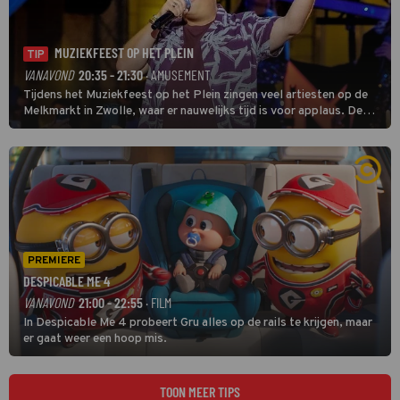
MUZIEKFEEST OP HET PLEIN
TIP
VANAVOND
20:35 - 21:30
· AMUSEMENT
Tijdens het Muziekfeest op het Plein zingen veel artiesten op de
Melkmarkt in Zwolle, waar er nauwelijks tijd is voor applaus. De
grootste namen zijn André Hazes, Jannes, René Froger en
natuurlijk Rutger van Barneveld met zijn hit Zwoele Zomernachten.
PREMIERE
DESPICABLE ME 4
VANAVOND
21:00 - 22:55
· FILM
In Despicable Me 4 probeert Gru alles op de rails te krijgen, maar
er gaat weer een hoop mis.
TOON MEER TIPS