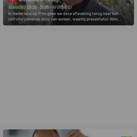
TIP
VANAVOND
20:25 - 21:05
· INFORMATIEF
In Nederland op Film gaan we deze aflevering terug naar het
zelfvoorzienende dorp van weleer, waarbij presentator Wim
Daniëls de kijkers meeneemt op reis door de tijd aan de hand van
unieke amateurbeelden uit verschillende decennia. (HH)