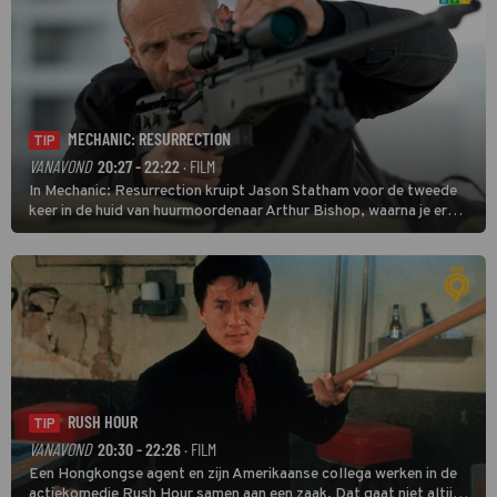
MECHANIC: RESURRECTION
TIP
VANAVOND
20:27 - 22:22
· FILM
In Mechanic: Resurrection kruipt Jason Statham voor de tweede
keer in de huid van huurmoordenaar Arthur Bishop, waarna je er
donder op kunt zeggen dat er van Bishops geplande pensioen niet
veel terechtkomt.
RUSH HOUR
TIP
VANAVOND
20:30 - 22:26
· FILM
Een Hongkongse agent en zijn Amerikaanse collega werken in de
actiekomedie Rush Hour samen aan een zaak. Dat gaat niet altijd