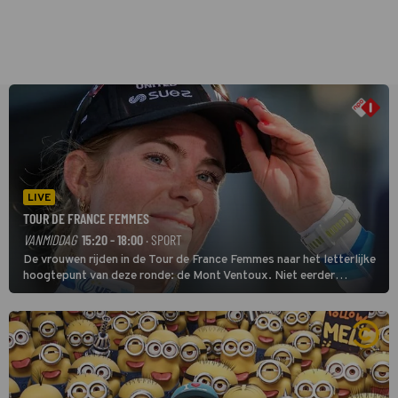
LIVE
TOUR DE FRANCE FEMMES
VANMIDDAG
15:20 - 18:00
· SPORT
De vrouwen rijden in de Tour de France Femmes naar het letterlijke
hoogtepunt van deze ronde: de Mont Ventoux. Niet eerder
finishten de vrouwen voor deze koers op deze kale col uit de
buitencategorie. De aanloop naar de slotklim is vlak.