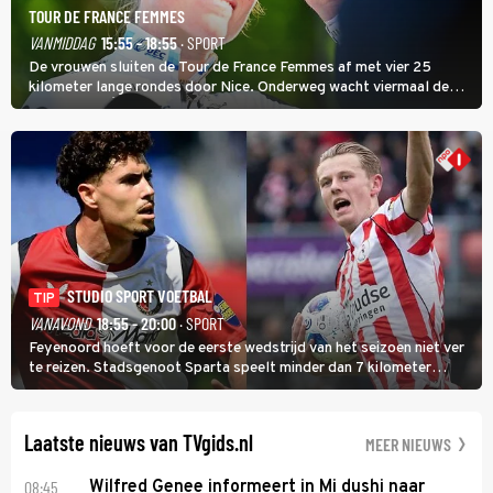
TOUR DE FRANCE FEMMES
VANMIDDAG
15:55 - 18:55
· SPORT
De vrouwen sluiten de Tour de France Femmes af met vier 25
kilometer lange rondes door Nice. Onderweg wacht viermaal de
zware Col d'Èze. Aan de finish op de Promenade des Anglais krijgt
de eindwinnaar de laatste gele trui.
STUDIO SPORT VOETBAL
TIP
VANAVOND
18:55 - 20:00
· SPORT
Feyenoord hoeft voor de eerste wedstrijd van het seizoen niet ver
te reizen. Stadsgenoot Sparta speelt minder dan 7 kilometer
verderop. Feyenoord trok de Spaanse spits Nacho Ferri aan van
KVC Westerlo uit België.
Laatste nieuws van TVgids.nl
MEER NIEUWS
08:45
Wilfred Genee informeert in Mi dushi naar