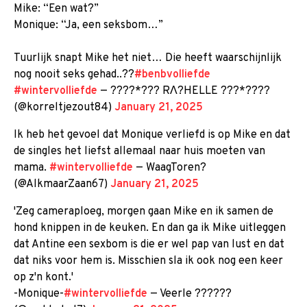
Mike: “Een wat?”
Monique: “Ja, een seksbom…”
Tuurlijk snapt Mike het niet… Die heeft waarschijnlijk
nog nooit seks gehad..??
#benbvolliefde
#wintervolliefde
— ????*??? RΛ?HELLE ???*????
(@korreltjezout84)
January 21, 2025
Ik heb het gevoel dat Monique verliefd is op Mike en dat
de singles het liefst allemaal naar huis moeten van
mama.
#wintervolliefde
— WaagToren?
(@AlkmaarZaan67)
January 21, 2025
'Zeg cameraploeg, morgen gaan Mike en ik samen de
hond knippen in de keuken. En dan ga ik Mike uitleggen
dat Antine een sexbom is die er wel pap van lust en dat
dat niks voor hem is. Misschien sla ik ook nog een keer
op z'n kont.'
-Monique-
#wintervolliefde
— Veerle ??????