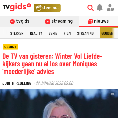
stem nu!
tvgids
streaming
nieuws
NT
STERREN
REALITY
SERIE
FILM
STREAMING
GOUDEN TE
GEMIST
De TV van gisteren: Winter Vol Liefde-
kijkers gaan nu al los over Moniques
'moederlijke' advies
JUDITH REGELING
22 JANUARI 2025 09:00
·
©