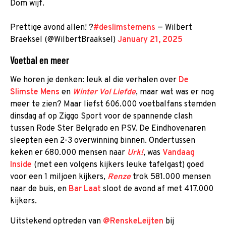
Dom wijf.
Prettige avond allen! ?
#deslimstemens
— Wilbert
Braeksel (@WilbertBraaksel)
January 21, 2025
Voetbal en meer
We horen je denken: leuk al die verhalen over
De
Slimste Mens
en
Winter Vol Liefde
, maar wat was er nog
meer te zien? Maar liefst 606.000 voetbalfans stemden
dinsdag af op Ziggo Sport voor de spannende clash
tussen Rode Ster Belgrado en PSV. De Eindhovenaren
sleepten een 2-3 overwinning binnen. Ondertussen
keken er 680.000 mensen naar
Urk!
, was
Vandaag
Inside
(met een volgens kijkers leuke tafelgast) goed
voor een 1 miljoen kijkers,
Renze
trok 581.000 mensen
naar de buis, en
Bar Laat
sloot de avond af met 417.000
kijkers.
Uitstekend optreden van
@RenskeLeijten
bij