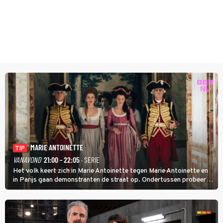
MARIE ANTOINETTE
TIP
VANAVOND
21:00 - 22:05
· SERIE
Het volk keert zich in Marie Antoinette tegen Marie Antoinette en
in Parijs gaan demonstranten de straat op. Ondertussen probeert
Marie Antoinette landgoed Saint-Cloud te kopen. Ze wil daar haar
kinderen veilig laten opgroeien.