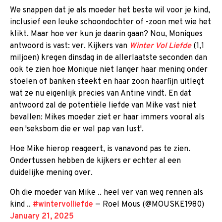
We snappen dat je als moeder het beste wil voor je kind,
inclusief een leuke schoondochter of -zoon met wie het
klikt. Maar hoe ver kun je daarin gaan? Nou, Moniques
antwoord is vast: ver. Kijkers van
Winter Vol Liefde
(1,1
miljoen) kregen dinsdag in de allerlaatste seconden dan
ook te zien hoe Monique niet langer haar mening onder
stoelen of banken steekt en haar zoon haarfijn uitlegt
wat ze nu eigenlijk precies van Antine vindt. En dat
antwoord zal de potentiële liefde van Mike vast niet
bevallen: Mikes moeder ziet er haar immers vooral als
een 'seksbom die er wel pap van lust'.
Hoe Mike hierop reageert, is vanavond pas te zien.
Ondertussen hebben de kijkers er echter al een
duidelijke mening over.
Oh die moeder van Mike .. heel ver van weg rennen als
kind ..
#wintervolliefde
— Roel Mous (@MOUSKE1980)
January 21, 2025