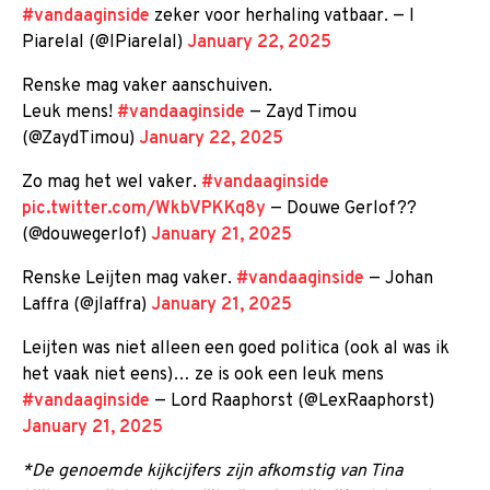
#vandaaginside
zeker voor herhaling vatbaar. — I
Piarelal (@IPiarelal)
January 22, 2025
Renske mag vaker aanschuiven.
Leuk mens!
#vandaaginside
— Zayd Timou
(@ZaydTimou)
January 22, 2025
Zo mag het wel vaker.
#vandaaginside
pic.twitter.com/WkbVPKKq8y
— Douwe Gerlof??
(@douwegerlof)
January 21, 2025
Renske Leijten mag vaker.
#vandaaginside
— Johan
Laffra (@jlaffra)
January 21, 2025
Leijten was niet alleen een goed politica (ook al was ik
het vaak niet eens)… ze is ook een leuk mens
#vandaaginside
— Lord Raaphorst (@LexRaaphorst)
January 21, 2025
*De genoemde kijkcijfers zijn afkomstig van Tina