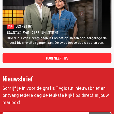
LOS HET OP!
TIP
VANAVOND
21:01 - 21:52
· AMUSEMENT
Drie duo’s van BN’ers gaan in Los het op! in een parkeergarage de
meest bizarre uitdagingen aan. De twee beste duo’s spelen een
onderlinge finale. Met in deze aflevering onder anderen cabaretiers
Nabil Aoulad Ayad en Annick Boer.
TOON MEER TIPS
Nieuwsbrief
Schrijf je in voor de gratis TVgids.nl nieuwsbrief en
ontvang iedere dag de leukste kijktips direct in jouw
mailbox!