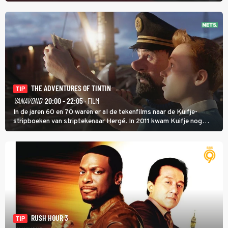
THE ADVENTURES OF TINTIN
TIP
VANAVOND
20:00 - 22:05
· FILM
In de jaren 60 en 70 waren er al de tekenfilms naar de Kuifje-
stripboeken van striptekenaar Hergé. In 2011 kwam Kuifje nog
meer tot leven in The Adventures of Tintin van Steven Spielberg.
RUSH HOUR 3
TIP