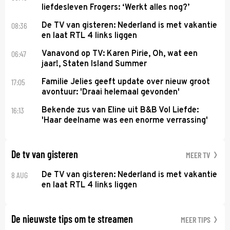
liefdesleven Frogers: ‘Werkt alles nog?’
08:36
De TV van gisteren: Nederland is met vakantie
en laat RTL 4 links liggen
06:47
Vanavond op TV: Karen Pirie, Oh, wat een
jaar!, Staten Island Summer
17:05
Familie Jelies geeft update over nieuw groot
avontuur: 'Draai helemaal gevonden'
16:13
Bekende zus van Eline uit B&B Vol Liefde:
'Haar deelname was een enorme verrassing'
De tv van gisteren
MEER TV
8 AUG
De TV van gisteren: Nederland is met vakantie
en laat RTL 4 links liggen
De nieuwste tips om te streamen
MEER TIPS