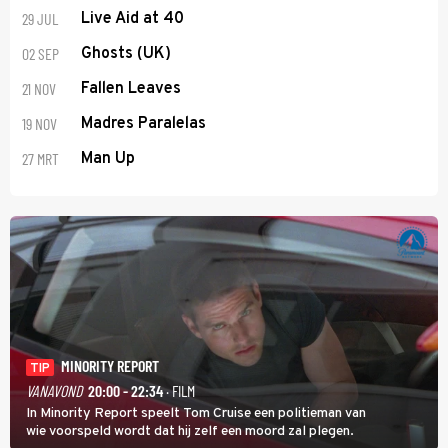
29 JUL
Live Aid at 40
02 SEP
Ghosts (UK)
21 NOV
Fallen Leaves
19 NOV
Madres Paralelas
27 MRT
Man Up
MINORITY REPORT
TIP
VANAVOND
20:00 - 22:34
· FILM
In Minority Report speelt Tom Cruise een politieman van
wie voorspeld wordt dat hij zelf een moord zal plegen.