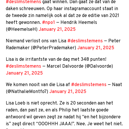
#deslimstemens
gaat winnen. Dan gaat ze dat van de
daken schreeuwen. Op haar instagramaccount staat in
de tweede zin namelijk ook al dat ze de editie van 2021
heeft gewonnen.
#npo1
— Hendrik Heemels
(@HeemelseH)
January 21, 2025
Niemand verlost ons van Lisa
#deslimstemens
— Peter
Rademaker (@PeterPrademaker)
January 21, 2025
Lisa is de irritantste van de dag met 348 punten!
#deslimstemens
— Marcel Dalvoorde (@Dalvoorde)
January 21, 2025
We komen nooit van die Lisa af
#deslimstemens
— Naat
(@NathalieMontfo7)
January 21, 2025
Lisa Loeb is niet oprecht. Ze is 20 seconden aan het
raden, dan past ze, en als Philip het laatste goede
antwoord wil geven zegt ze nadat hij “en het bijzondere
is” zegt direct “OOOHHH JAAA!”. Nee. Je weet het niet.