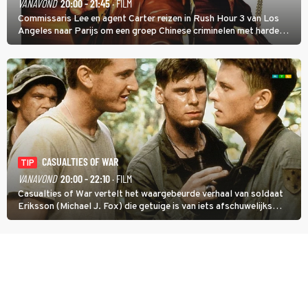
VANAVOND
20:00 - 21:45
· FILM
Commissaris Lee en agent Carter reizen in Rush Hour 3 van Los
Angeles naar Parijs om een groep Chinese criminelen met harde
hand aan te pakken.
CASUALTIES OF WAR
TIP
VANAVOND
20:00 - 22:10
· FILM
Casualties of War vertelt het waargebeurde verhaal van soldaat
Eriksson (Michael J. Fox) die getuige is van iets afschuwelijks
tijdens de Vietnamoorlog. Hij besluit uit de school te klappen.