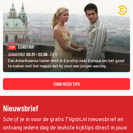
identiteit: grenzeloos, absurd en vol angsten'.
EUROTRIP
TIP
VANAVOND
20:31 - 22:06
· FILM
Een Amerikaanse tiener reist in Eurotrip naar Europa om het goed
te maken met het meisje dat hij voor een jongen aanzag.
TOON MEER TIPS
Nieuwsbrief
Schrijf je in voor de gratis TVgids.nl nieuwsbrief en
ontvang iedere dag de leukste kijktips direct in jouw