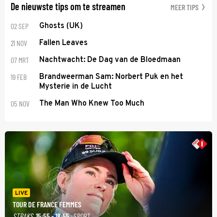
De nieuwste tips om te streamen
MEER TIPS
02 SEP
Ghosts (UK)
21 NOV
Fallen Leaves
07 MRT
Nachtwacht: De Dag van de Bloedmaan
19 FEB
Brandweerman Sam: Norbert Puk en het
Mysterie in de Lucht
05 NOV
The Man Who Knew Too Much
LIVE
TOUR DE FRANCE FEMMES
STRAKS
15:55 - 18:55
· SPORT