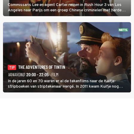
Commissaris Lee en agent Carter reizen in Rush Hour 3 van Los
Angeles naar Parijs om een groep Chinese criminelen met harde
hand aan te pakken.
THE ADVENTURES OF TINTIN
TIP
VANAVOND
20:00 - 22:05
· FILM
In de jaren 60 en 70 waren er al de tekenfilms naar de Kuifje-
stripboeken van striptekenaar Hergé. In 2011 kwam Kuifje nog
meer tot leven in The Adventures of Tintin van Steven Spielberg.