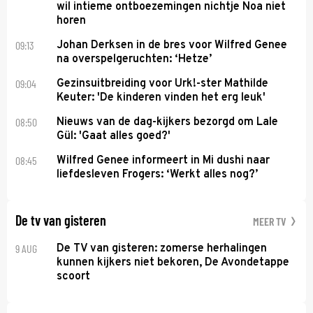
wil intieme ontboezemingen nichtje Noa niet
horen
09:13
Johan Derksen in de bres voor Wilfred Genee
na overspelgeruchten: ‘Hetze’
09:04
Gezinsuitbreiding voor Urk!-ster Mathilde
Keuter: 'De kinderen vinden het erg leuk'
08:50
Nieuws van de dag-kijkers bezorgd om Lale
Gül: 'Gaat alles goed?'
08:45
Wilfred Genee informeert in Mi dushi naar
liefdesleven Frogers: ‘Werkt alles nog?’
De tv van gisteren
MEER TV
9 AUG
De TV van gisteren: zomerse herhalingen
kunnen kijkers niet bekoren, De Avondetappe
scoort