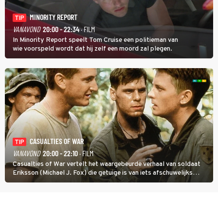
MINORITY REPORT
TIP
VANAVOND
20:00 - 22:34
· FILM
In Minority Report speelt Tom Cruise een politieman van
wie voorspeld wordt dat hij zelf een moord zal plegen.
CASUALTIES OF WAR
TIP
VANAVOND
20:00 - 22:10
· FILM
Casualties of War vertelt het waargebeurde verhaal van soldaat
Eriksson (Michael J. Fox) die getuige is van iets afschuwelijks
tijdens de Vietnamoorlog. Hij besluit uit de school te klappen.