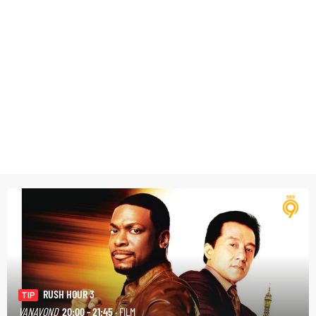
RUSH HOUR 3
TIP
VANAVOND
20:00 - 21:45
· FILM