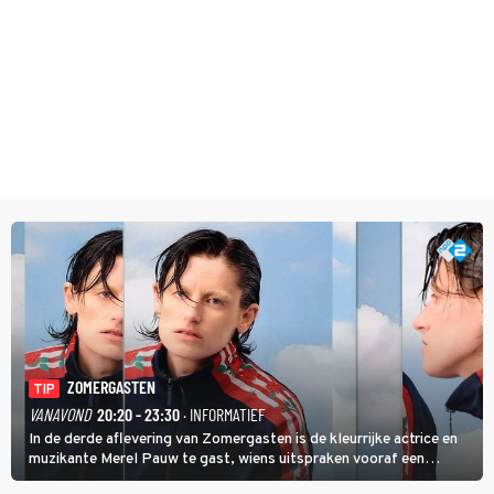
ZOMERGASTEN
TIP
VANAVOND
20:20 - 23:30
· INFORMATIEF
In de derde aflevering van Zomergasten is de kleurrijke actrice en
muzikante Merel Pauw te gast, wiens uitspraken vooraf een
boeiende avond beloven: 'Mijn ideale televisieavond is zoals mijn