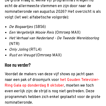
De grote vraag is: welke vijf programma's kregen nu
echt de allermeeste stemmen en zijn door naar de
nominatieronde van augustus 2026? Het overzicht is als
volgt (let wel: alfabetische volgorde):
De Bogaartjes
(SBS6)
Een Vergetelijk Mooie Reis
(Omroep MAX)
Het Verhaal van Nederland - De Tweede Wereldoorlog
(NTR)
Only Joling
(RTL4)
Rust en Vreugd
(Omroep MAX)
Hoe nu verder?
Voordat de makers van deze vijf shows op jacht gaan
naar een pak of droomjurk voor
het Gouden Televizier-
Ring Gala op donderdag 8 oktober
, moeten we toch
even eerlijk zijn: de strijd is nog niet gestreden. Deze
programma's hebben zich enkel geplaatst voor de grote
nominatieronde.