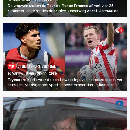
De vrouwen sluiten de Tour de France Femmes af met vier 25
kilometer lange rondes door Nice. Onderweg wacht viermaal de
zware Col d'Èze. Aan de finish op de Promenade des Anglais krijgt
de eindwinnaar de laatste gele trui.
STUDIO SPORT VOETBAL
TIP
VANAVOND
18:55 - 20:00
· SPORT
Feyenoord hoeft voor de eerste wedstrijd van het seizoen niet ver
te reizen. Stadsgenoot Sparta speelt minder dan 7 kilometer
verderop. Feyenoord trok de Spaanse spits Nacho Ferri aan van
KVC Westerlo uit België.