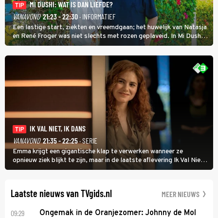
MI DUSHI: WAT IS DAN LIEFDE?
TIP
VANAVOND
21:23 - 22:30
· INFORMATIEF
Een lastige start, ziekten en vreemdgaan; het huwelijk van Natasja
en René Froger was niet slechts met rozen geplaveid. In Mi Dushi:
Wat Is Dan Liefde? neemt Wilfred Genee het showbizzkoppel mee
uit vissen om het over de liefde te hebben.
IK VAL NIET, IK DANS
TIP
VANAVOND
21:35 - 22:25
· SERIE
Emma krijgt een gigantische klap te verwerken wanneer ze
opnieuw ziek blijkt te zijn, maar in de laatste aflevering Ik Val Niet,
Ik Dans laat ze zien dat ze niet van plan is op te geven, zelfs als ze
daarvoor een ingrijpende operatie moet ondergaan.
Laatste nieuws van TVgids.nl
MEER NIEUWS
09:29
Ongemak in de Oranjezomer: Johnny de Mol