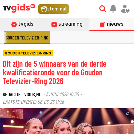
stem nu!
tvgids
streaming
nieuws
GOUDEN TELEVIZIER-RING
GOUDEN TELEVIZIER-RING
Dit zijn de 5 winnaars van de derde
kwalificatieronde voor de Gouden
Televizier-Ring 2026
REDACTIE TVGIDS.NL
3 JUNI 2026 10:30
·
·
LAATSTE UPDATE:
06-06-26 11:26
©