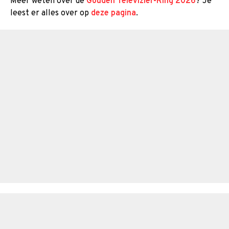
Meer weten over de
Gouden Televizier-Ring 2026
? Je
leest er alles over op
deze pagina
.