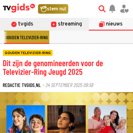
stem nu!
tvgids
streaming
nieuws
GOUDEN TELEVIZIER-RING
GOUDEN TELEVIZIER-RING
Dit zijn de genomineerden voor de
Televizier-Ring Jeugd 2025
REDACTIE TVGIDS.NL
24 SEPTEMBER 2025 09:58
·