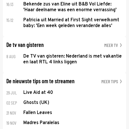
16:13
Bekende zus van Eline uit B&B Vol Liefde:
'Haar deelname was een enorme verrassing'
15:12
Patricia uit Married at First Sight verwelkomt
baby: 'Een week geleden veranderde alles'
De tv van gisteren
MEER TV
8 AUG
De TV van gisteren: Nederland is met vakantie
en laat RTL 4 links liggen
De nieuwste tips om te streamen
MEER TIPS
29 JUL
Live Aid at 40
02 SEP
Ghosts (UK)
21 NOV
Fallen Leaves
19 NOV
Madres Paralelas