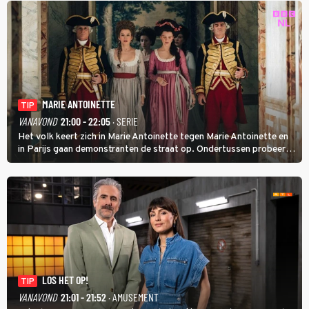
MARIE ANTOINETTE
TIP
VANAVOND
21:00 - 22:05
· SERIE
Het volk keert zich in Marie Antoinette tegen Marie Antoinette en
in Parijs gaan demonstranten de straat op. Ondertussen probeert
Marie Antoinette landgoed Saint-Cloud te kopen. Ze wil daar haar
kinderen veilig laten opgroeien.
LOS HET OP!
TIP
VANAVOND
21:01 - 21:52
· AMUSEMENT