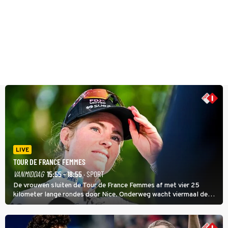
LIVE
TOUR DE FRANCE FEMMES
VANMIDDAG
15:55 - 18:55
· SPORT
De vrouwen sluiten de Tour de France Femmes af met vier 25
kilometer lange rondes door Nice. Onderweg wacht viermaal de
zware Col d'Èze. Aan de finish op de Promenade des Anglais krijgt
de eindwinnaar de laatste gele trui.