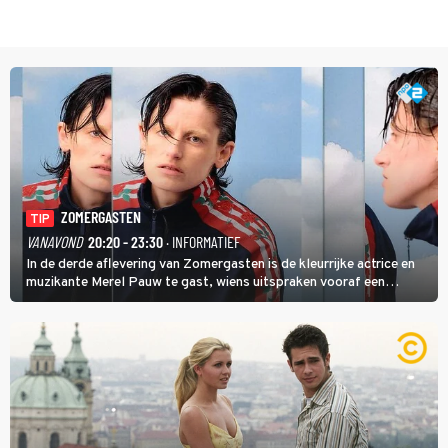
ZOMERGASTEN
TIP
VANAVOND
20:20 - 23:30
· INFORMATIEF
In de derde aflevering van Zomergasten is de kleurrijke actrice en
muzikante Merel Pauw te gast, wiens uitspraken vooraf een
boeiende avond beloven: 'Mijn ideale televisieavond is zoals mijn
identiteit: grenzeloos, absurd en vol angsten'.