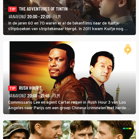
THE ADVENTURES OF TINTIN
TIP
VANAVOND
20:00 - 22:05
· FILM
In de jaren 60 en 70 waren er al de tekenfilms naar de Kuifje-
stripboeken van striptekenaar Hergé. In 2011 kwam Kuifje nog
meer tot leven in The Adventures of Tintin van Steven Spielberg.
RUSH HOUR 3
TIP
VANAVOND
20:00 - 21:45
· FILM
Commissaris Lee en agent Carter reizen in Rush Hour 3 van Los
Angeles naar Parijs om een groep Chinese criminelen met harde
hand aan te pakken.