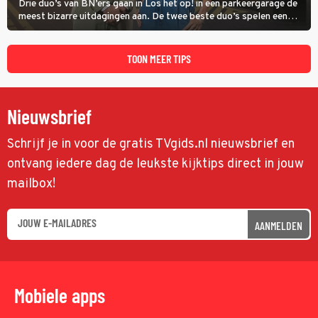
Drie duo’s van BN’ers gaan in Los het op! in een parkeergarage de
meest bizarre uitdagingen aan. De twee beste duo’s spelen een
onderlinge finale. Met in deze aflevering onder anderen cabaretiers
Nabil Aoulad Ayad en Annick Boer.
TOON MEER TIPS
Nieuwsbrief
Schrijf je in voor de gratis TVgids.nl nieuwsbrief en
ontvang iedere dag de leukste kijktips direct in jouw
mailbox!
AANMELDEN
Mobiele apps