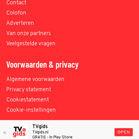
Contact
Colofon
Adverteren
Van onze partners
Veelgestelde vragen
Voorwaarden & privacy
Algemene voorwaarden
Privacy statement
Cookiestatement
Cookie-instellingen
TVgids
© TVgids.nl 2026 - All rights reserved. No text and
OPEN
TVgids.nl
GRATIS - In Play Store
datamining.