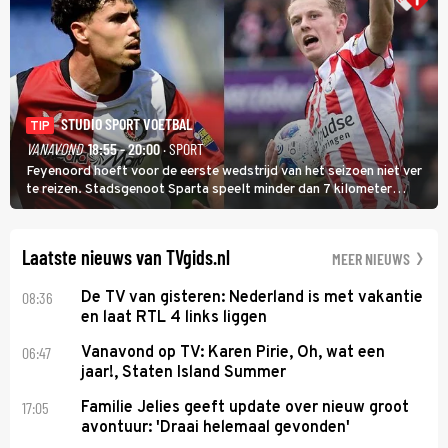
STUDIO SPORT VOETBAL
TIP
VANAVOND
18:55 - 20:00
· SPORT
Feyenoord hoeft voor de eerste wedstrijd van het seizoen niet ver
te reizen. Stadsgenoot Sparta speelt minder dan 7 kilometer
verderop. Feyenoord trok de Spaanse spits Nacho Ferri aan van
KVC Westerlo uit België.
Laatste nieuws van TVgids.nl
MEER NIEUWS
08:36
De TV van gisteren: Nederland is met vakantie
en laat RTL 4 links liggen
06:47
Vanavond op TV: Karen Pirie, Oh, wat een
jaar!, Staten Island Summer
17:05
Familie Jelies geeft update over nieuw groot
avontuur: 'Draai helemaal gevonden'