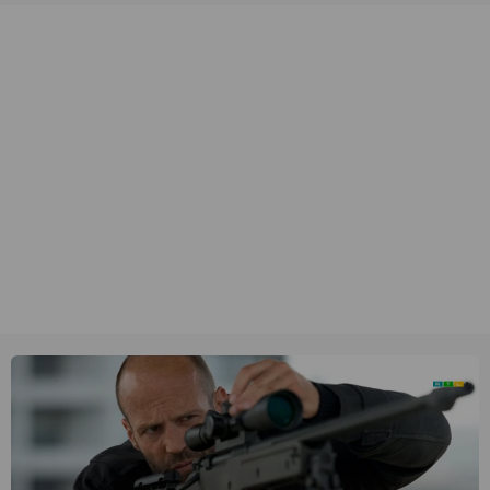
unieke amateurbeelden uit verschillende decennia. (HH)