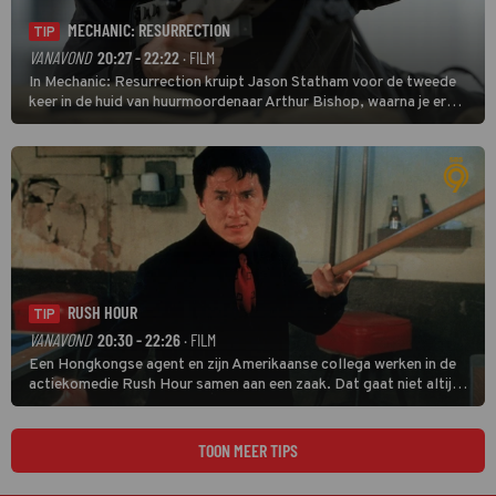
MECHANIC: RESURRECTION
TIP
VANAVOND
20:27 - 22:22
· FILM
In Mechanic: Resurrection kruipt Jason Statham voor de tweede
keer in de huid van huurmoordenaar Arthur Bishop, waarna je er
donder op kunt zeggen dat er van Bishops geplande pensioen niet
veel terechtkomt.
RUSH HOUR
TIP
VANAVOND
20:30 - 22:26
· FILM
Een Hongkongse agent en zijn Amerikaanse collega werken in de
actiekomedie Rush Hour samen aan een zaak. Dat gaat niet altijd
van een leien dakje.
TOON MEER TIPS