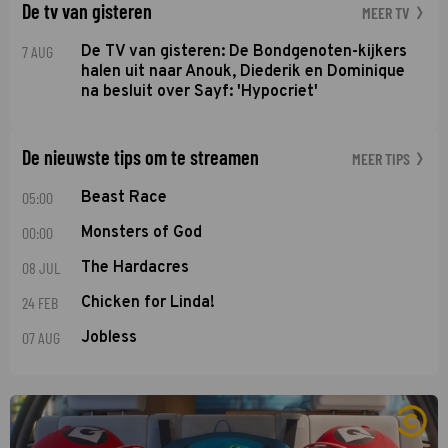
De tv van gisteren
MEER TV
7 AUG
De TV van gisteren: De Bondgenoten-kijkers
halen uit naar Anouk, Diederik en Dominique
na besluit over Sayf: 'Hypocriet'
De nieuwste tips om te streamen
MEER TIPS
05:00
Beast Race
00:00
Monsters of God
08 JUL
The Hardacres
24 FEB
Chicken for Linda!
07 AUG
Jobless