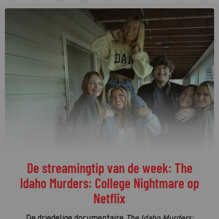
De streamingtip van de week: The
Idaho Murders: College Nightmare op
Netflix
De driedelige documentaire
The Idaho Murders: