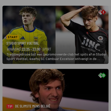
START
STUDIO SPORT VOETBAL
VANAVOND
22:25 - 23:00
· SPORT
Traditiegetrouw bijt een gepromoveerde club het spits af in Studio
Sport Voetbal, waarbij SC Cambuur Excelsior ontvangt in de
eerste wedstrijd van het nieuwe Eredivisieseizoen. De nieuwe
oefenmeester is Johan Plat en hij wil aanvallend voetballen.
DE SLIMSTE MENS BELGIË
TIP