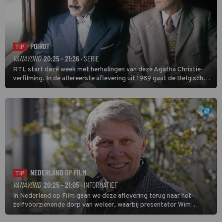
POIROT
TIP
VANAVOND
20:25 - 21:26
· SERIE
RTL start deze week met herhalingen van deze Agatha Christie-
verfilming. In de allereerste aflevering uit 1989 gaat de Belgische
speurder op zoek naar een vermiste kok. Poirot raakt al snel
verwikkeld in een moordzaak. (HH)
NEDERLAND OP FILM
TIP
VANAVOND
20:25 - 21:05
· INFORMATIEF
In Nederland op Film gaan we deze aflevering terug naar het
zelfvoorzienende dorp van weleer, waarbij presentator Wim
Daniëls de kijkers meeneemt op reis door de tijd aan de hand van