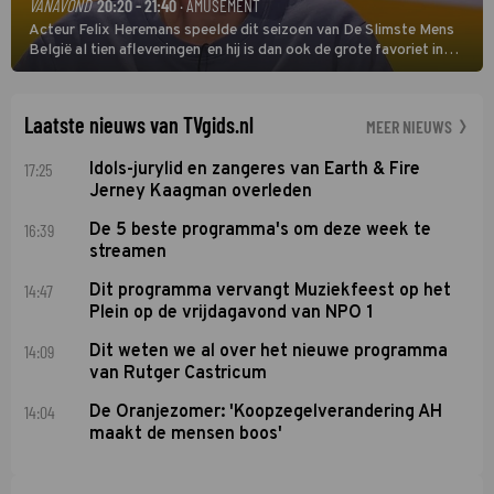
VANAVOND
20:20 - 21:40
· AMUSEMENT
Acteur Felix Heremans speelde dit seizoen van De Slimste Mens
België al tien afleveringen en hij is dan ook de grote favoriet in
deze seizoensfinale. En er is Nederlandse inbreng, want komiek
Soundos El Ahmadi neemt plaats aan de jurytafel.
Laatste nieuws van TVgids.nl
MEER NIEUWS
17:25
Idols-jurylid en zangeres van Earth & Fire
Jerney Kaagman overleden
16:39
De 5 beste programma's om deze week te
streamen
14:47
Dit programma vervangt Muziekfeest op het
Plein op de vrijdagavond van NPO 1
14:09
Dit weten we al over het nieuwe programma
van Rutger Castricum
14:04
De Oranjezomer: 'Koopzegelverandering AH
maakt de mensen boos'