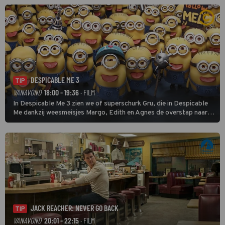
buitencategorie. De aanloop naar de slotklim is vlak.
DESPICABLE ME 3
TIP
VANAVOND
18:00 - 19:36
· FILM
In Despicable Me 3 zien we of superschurk Gru, die in Despicable
Me dankzij weesmeisjes Margo, Edith en Agnes de overstap naar
het rechte pad maakte, ook op dat pad weet te blijven.
JACK REACHER: NEVER GO BACK
TIP
VANAVOND
20:01 - 22:15
· FILM