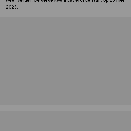
weer verder. De derde kwalificatieronde start op 23 mei
2023.