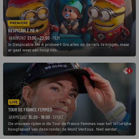
PREMIERE
DESPICABLE ME 4
VANAVOND
21:00 - 22:50
· FILM
In Despicable Me 4 probeert Gru alles op de rails te krijgen, maar
er gaat weer een hoop mis.
LIVE
TOUR DE FRANCE FEMMES
VANMIDDAG
15:20 - 18:00
· SPORT
De vrouwen rijden in de Tour de France Femmes naar het letterlijke
hoogtepunt van deze ronde: de Mont Ventoux. Niet eerder
finishten de vrouwen voor deze koers op deze kale col uit de