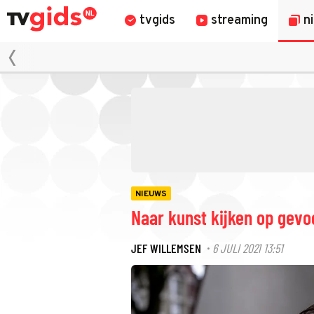
tvgids
streaming
n
NIEUWS
Naar kunst kijken op gevo
JEF WILLEMSEN
6 JULI 2021 13:51
·