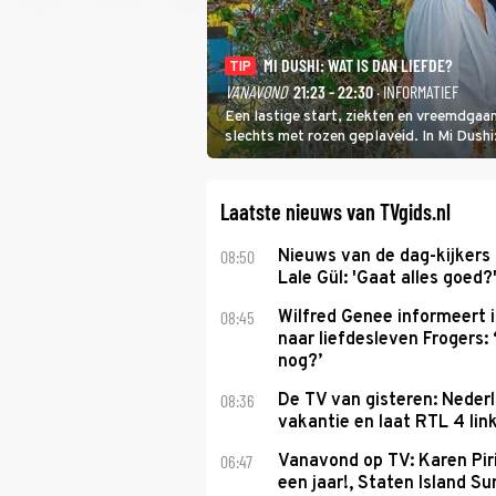
MI DUSHI: WAT IS DAN LIEFDE?
TIP
VANAVOND
21:23 - 22:30
· INFORMATIEF
Een lastige start, ziekten en vreemdgaan
slechts met rozen geplaveid. In Mi Dush
showbizzkoppel mee uit vissen om het ov
Laatste nieuws van TVgids.nl
08:50
Nieuws van de dag-kijkers
Lale Gül: 'Gaat alles goed?
08:45
Wilfred Genee informeert i
naar liefdesleven Frogers: 
nog?’
08:36
De TV van gisteren: Nederl
vakantie en laat RTL 4 link
06:47
Vanavond op TV: Karen Piri
een jaar!, Staten Island 