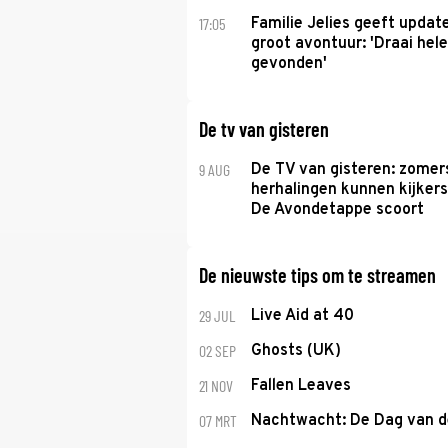
17:05
Familie Jelies geeft updat
groot avontuur: 'Draai hel
gevonden'
De tv van gisteren
9 AUG
De TV van gisteren: zomer
herhalingen kunnen kijkers
De Avondetappe scoort
De nieuwste tips om te streamen
29 JUL
Live Aid at 40
02 SEP
Ghosts (UK)
21 NOV
Fallen Leaves
07 MRT
Nachtwacht: De Dag van 