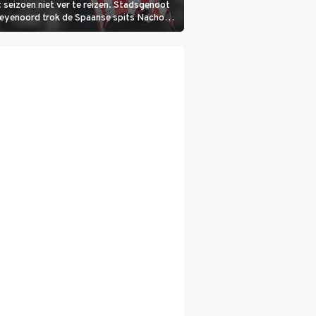
 seizoen niet ver te reizen. Stadsgenoot
Feyenoord trok de Spaanse spits Nacho