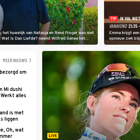
IK VAL NIET
TIP
VANAVOND
21:35 
; het huwelijk van Natasja en René Froger was niet
Emma krijgt een
i: Wat Is Dan Liefde? neemt Wilfred Genee het
opnieuw ziek blij
er de liefde te hebben.
Val Niet, Ik Dans
geven, zelfs als
moet ondergaan
MEER NIEUWS
 bezorgd om
'
n Mi dushi
‘Werkt alles
and is met
s liggen
e, Oh, wat
Summer
LIVE