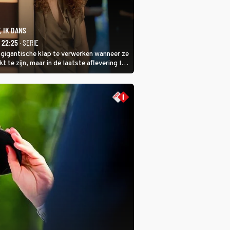
, IK DANS
- 22:25
· SERIE
 gigantische klap te verwerken wanneer ze
kt te zijn, maar in de laatste aflevering Ik
 laat ze zien dat ze niet van plan is op te
 ze daarvoor een ingrijpende operatie
.