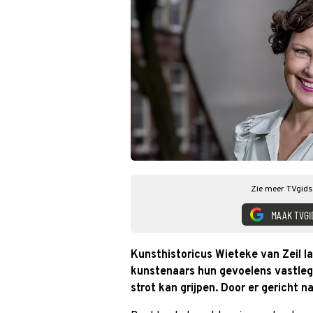
Zie meer TVgids.
MAAK TVGI
Kunsthistoricus Wieteke van Zeil la
kunstenaars hun gevoelens vastleg
strot kan grijpen. Door er gericht n