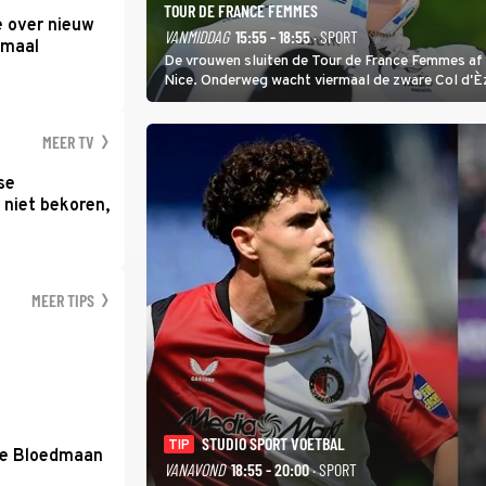
TOUR DE FRANCE FEMMES
e over nieuw
VANMIDDAG
15:55 - 18:55
· SPORT
emaal
De vrouwen sluiten de Tour de France Femmes af 
Nice. Onderweg wacht viermaal de zware Col d'È
Anglais krijgt de eindwinnaar de laatste gele trui.
MEER TV
se
 niet bekoren,
MEER TIPS
STUDIO SPORT VOETBAL
TIP
de Bloedmaan
VANAVOND
18:55 - 20:00
· SPORT