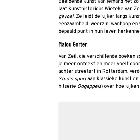
Beeldende kunst kan iemand net zo b
laat kunsthistoricus Wieteke van Z
gevoel
. Ze leidt de kijker langs ku
eenzaamheid, weerzin, wanhoop en 
bepaald punt in hun leven herkennen
Malou Gorter
Van Zeil, die verschillende boeken s
je meer ontdekt en meer voelt door 
achter streetart in Rotterdam. Verd
Studio sport
aan klassieke kunst en
hitserie
Oogappels
) over hoe kijken