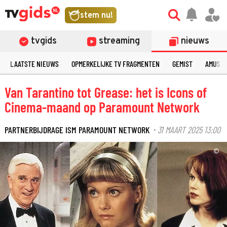
stem nu!
tvgids
streaming
nieuws
LAATSTE NIEUWS
OPMERKELIJKE TV FRAGMENTEN
GEMIST
AMUSE
Van Tarantino tot Grease: het is Icons of
Cinema-maand op Paramount Network
PARTNERBIJDRAGE ISM PARAMOUNT NETWORK
31 MAART 2025 13:00
·
©