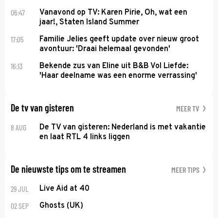
06:47
Vanavond op TV: Karen Pirie, Oh, wat een
jaar!, Staten Island Summer
17:05
Familie Jelies geeft update over nieuw groot
avontuur: 'Draai helemaal gevonden'
16:13
Bekende zus van Eline uit B&B Vol Liefde:
'Haar deelname was een enorme verrassing'
De tv van gisteren
MEER TV
8 AUG
De TV van gisteren: Nederland is met vakantie
en laat RTL 4 links liggen
De nieuwste tips om te streamen
MEER TIPS
29 JUL
Live Aid at 40
02 SEP
Ghosts (UK)