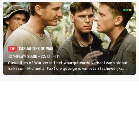
CASUALTIES OF WAR
TIP
VANAVOND
20:00 - 22:10
· FILM
Casualties of War vertelt het waargebeurde verhaal van soldaat
Eriksson (Michael J. Fox) die getuige is van iets afschuwelijks
tijdens de Vietnamoorlog. Hij besluit uit de school te klappen.