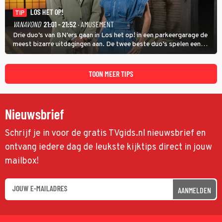
LOS HET OP!
TIP
VANAVOND
21:01 - 21:52
· AMUSEMENT
Drie duo’s van BN’ers gaan in Los het op! in een parkeergarage de
meest bizarre uitdagingen aan. De twee beste duo’s spelen een
onderlinge finale. Met in deze aflevering onder anderen cabaretiers
Nabil Aoulad Ayad en Annick Boer.
TOON MEER TIPS
Nieuwsbrief
Schrijf je in voor de gratis TVgids.nl nieuwsbrief en
ontvang iedere dag de leukste kijktips direct in jouw
mailbox!
AANMELDEN