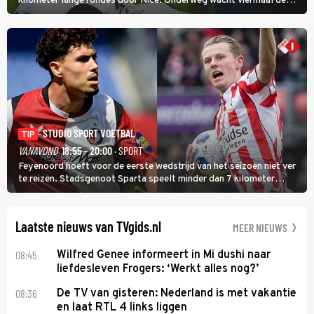
kilometer lange rondes door Nice. Onderweg wacht viermaal de
zware Col d'Èze. Aan de finish op de Promenade des Anglais krijgt
de eindwinnaar de laatste gele trui.
STUDIO SPORT VOETBAL
TIP
VANAVOND
18:55 - 20:00
· SPORT
Feyenoord hoeft voor de eerste wedstrijd van het seizoen niet ver
te reizen. Stadsgenoot Sparta speelt minder dan 7 kilometer
verderop. Feyenoord trok de Spaanse spits Nacho Ferri aan van
KVC Westerlo uit België.
Laatste nieuws van TVgids.nl
MEER NIEUWS
08:45
Wilfred Genee informeert in Mi dushi naar
liefdesleven Frogers: ‘Werkt alles nog?’
08:36
De TV van gisteren: Nederland is met vakantie
en laat RTL 4 links liggen