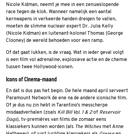
Nicole Kidman, neemt je mee in een zenuwslopende
race tegen de klok. Wanneer namelijk een aantal
kernwapens in verkeerde handen dreigen te vallen,
moeten de slimme nucleair expert Dr. Julia Kelly
(Nicole Kidman) en luitenant-kolonel Thomas (George
Clooney) de wereld behoeden voor een ramp.
Of dat gaat lukken, is de vraag. Wat in ieder geval volgt
is een film vol adrenaline, explosieve actie en de chemie
tussen twee Hollywood-iconen.
Icons of Cinema-maand
En dat is dus pas het begin. De hele maand april serveert
Paramount Network de ene na de andere iconische film.
Of je dus nu zin hebt in Tarantino's messcherpe
misdaadverhalen (zoals
Kill Bill Vol. 1 & 2
of
Reservoir
Dogs
), tv-premières van films die zomaar eens
klassiekers kunnen worden (als
The Witches
met Anne
Hathaway), of juist luchtige klassiekers als
Grease
en