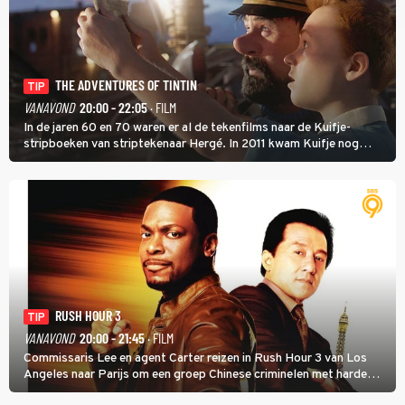
THE ADVENTURES OF TINTIN
TIP
VANAVOND
20:00 - 22:05
· FILM
In de jaren 60 en 70 waren er al de tekenfilms naar de Kuifje-
stripboeken van striptekenaar Hergé. In 2011 kwam Kuifje nog
meer tot leven in The Adventures of Tintin van Steven Spielberg.
RUSH HOUR 3
TIP
VANAVOND
20:00 - 21:45
· FILM
Commissaris Lee en agent Carter reizen in Rush Hour 3 van Los
Angeles naar Parijs om een groep Chinese criminelen met harde
hand aan te pakken.