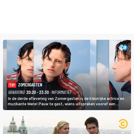
ZOMERGASTEN
TIP
VANAVOND
20:20 - 23:30
· INFORMATIEF
In de derde aflevering van Zomergasten is de kleurrijke actrice en
muzikante Merel Pauw te gast, wiens uitspraken vooraf een
boeiende avond beloven: 'Mijn ideale televisieavond is zoals mijn
identiteit: grenzeloos, absurd en vol angsten'.