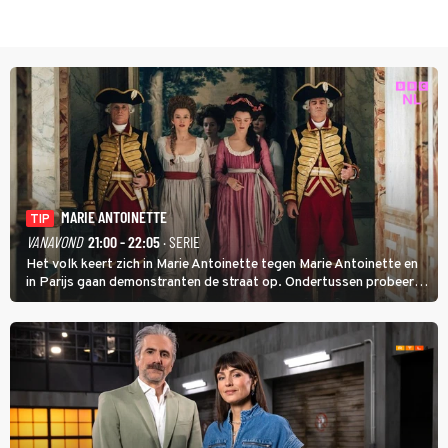
MARIE ANTOINETTE
TIP
VANAVOND
21:00 - 22:05
· SERIE
Het volk keert zich in Marie Antoinette tegen Marie Antoinette en
in Parijs gaan demonstranten de straat op. Ondertussen probeert
Marie Antoinette landgoed Saint-Cloud te kopen. Ze wil daar haar
kinderen veilig laten opgroeien.