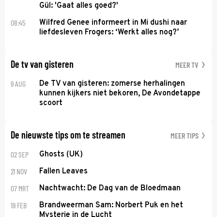
Gül: 'Gaat alles goed?'
08:45
Wilfred Genee informeert in Mi dushi naar
liefdesleven Frogers: ‘Werkt alles nog?’
De tv van gisteren
MEER TV
9 AUG
De TV van gisteren: zomerse herhalingen
kunnen kijkers niet bekoren, De Avondetappe
scoort
De nieuwste tips om te streamen
MEER TIPS
02 SEP
Ghosts (UK)
21 NOV
Fallen Leaves
07 MRT
Nachtwacht: De Dag van de Bloedmaan
19 FEB
Brandweerman Sam: Norbert Puk en het
Mysterie in de Lucht