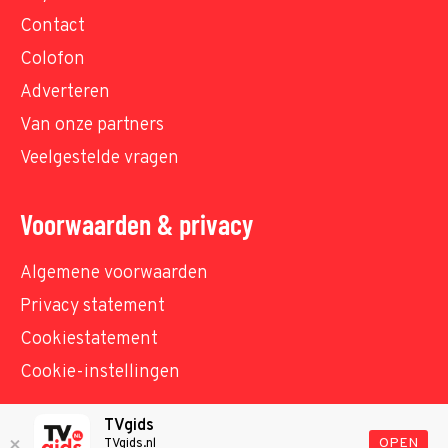
Contact
Colofon
Adverteren
Van onze partners
Veelgestelde vragen
Voorwaarden & privacy
Algemene voorwaarden
Privacy statement
Cookiestatement
Cookie-instellingen
TVgids
© TVgids.nl 2026 - All rights reserved. No text and
OPEN
TVgids.nl