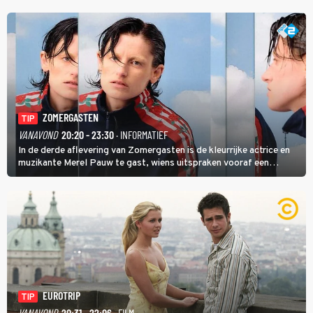
ZOMERGASTEN
TIP
VANAVOND
20:20 - 23:30
· INFORMATIEF
In de derde aflevering van Zomergasten is de kleurrijke actrice en
muzikante Merel Pauw te gast, wiens uitspraken vooraf een
boeiende avond beloven: 'Mijn ideale televisieavond is zoals mijn
identiteit: grenzeloos, absurd en vol angsten'.
EUROTRIP
TIP
VANAVOND
20:31 - 22:06
· FILM