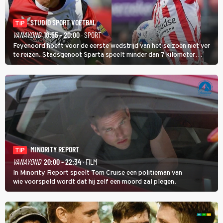
STUDIO SPORT VOETBAL
TIP
VANAVOND
18:55 - 20:00
· SPORT
Feyenoord hoeft voor de eerste wedstrijd van het seizoen niet ver
te reizen. Stadsgenoot Sparta speelt minder dan 7 kilometer
verderop. Feyenoord trok de Spaanse spits Nacho Ferri aan van
KVC Westerlo uit België.
MINORITY REPORT
TIP
VANAVOND
20:00 - 22:34
· FILM
In Minority Report speelt Tom Cruise een politieman van
wie voorspeld wordt dat hij zelf een moord zal plegen.