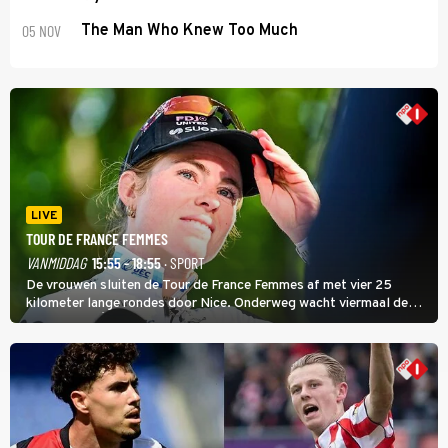
05 NOV
The Man Who Knew Too Much
LIVE
TOUR DE FRANCE FEMMES
VANMIDDAG
15:55 - 18:55
· SPORT
De vrouwen sluiten de Tour de France Femmes af met vier 25
kilometer lange rondes door Nice. Onderweg wacht viermaal de
zware Col d'Èze. Aan de finish op de Promenade des Anglais krijgt
de eindwinnaar de laatste gele trui.