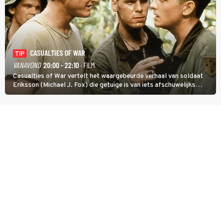
CASUALTIES OF WAR
TIP
VANAVOND
20:00 - 22:10
· FILM
Casualties of War vertelt het waargebeurde verhaal van soldaat
Eriksson (Michael J. Fox) die getuige is van iets afschuwelijks
tijdens de Vietnamoorlog. Hij besluit uit de school te klappen.