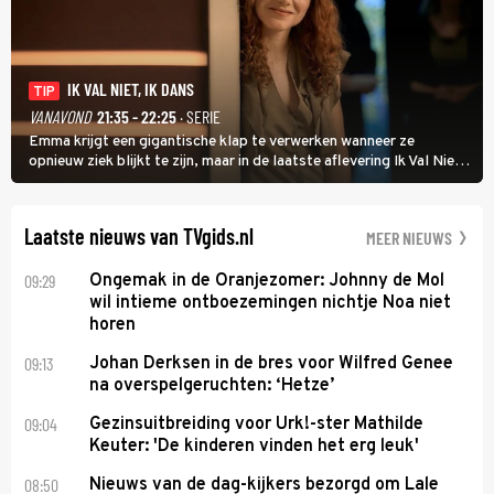
IK VAL NIET, IK DANS
TIP
VANAVOND
21:35 - 22:25
· SERIE
Emma krijgt een gigantische klap te verwerken wanneer ze
opnieuw ziek blijkt te zijn, maar in de laatste aflevering Ik Val Niet,
Ik Dans laat ze zien dat ze niet van plan is op te geven, zelfs als ze
daarvoor een ingrijpende operatie moet ondergaan.
Laatste nieuws van TVgids.nl
MEER NIEUWS
09:29
Ongemak in de Oranjezomer: Johnny de Mol
wil intieme ontboezemingen nichtje Noa niet
horen
09:13
Johan Derksen in de bres voor Wilfred Genee
na overspelgeruchten: ‘Hetze’
09:04
Gezinsuitbreiding voor Urk!-ster Mathilde
Keuter: 'De kinderen vinden het erg leuk'
08:50
Nieuws van de dag-kijkers bezorgd om Lale