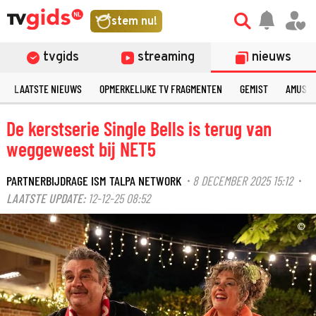
stem nu!
tvgids
streaming
nieuws
LAATSTE NIEUWS
OPMERKELIJKE TV FRAGMENTEN
GEMIST
AMUSE
De kerstserie Single Bells is terug van
weggeweest bij NET5
PARTNERBIJDRAGE ISM TALPA NETWORK
8 DECEMBER 2025 15:12
·
·
LAATSTE UPDATE:
12-12-25 08:52
©