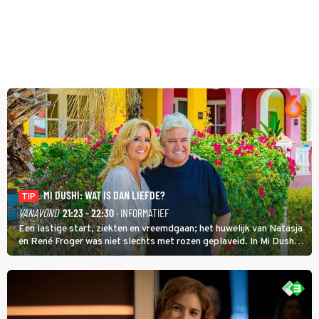
MI DUSHI: WAT IS DAN LIEFDE?
TIP
VANAVOND
21:23 - 22:30
· INFORMATIEF
Een lastige start, ziekten en vreemdgaan; het huwelijk van Natasja
en René Froger was niet slechts met rozen geplaveid. In Mi Dushi:
Wat Is Dan Liefde? neemt Wilfred Genee het showbizzkoppel mee
uit vissen om het over de liefde te hebben.