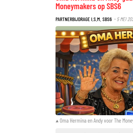
Moneymakers op SBS6
PARTNERBIJDRAGE I.S.M. SBS6
5 MEI 20
·
Oma Hermina en Andy voor The Mon