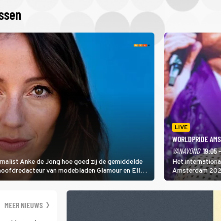
issen
LIVE
WORLDPRIDE AMS
VANAVOND
19:05 
rnalist Anke de Jong hoe goed zij de gemiddelde
Het internation
 hoofdredacteur van modebladen Glamour en Elle
Amsterdam 2026 
gen Edson da Graça en Marc-Marie Huijbregts.
Amsterdamse Mus
optredende artie
wereld als zang
MEER NIEUWS