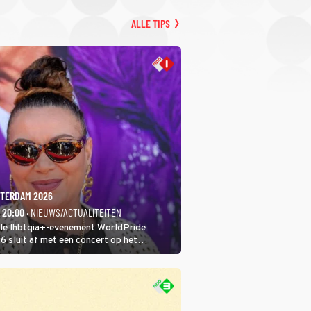
ALLE TIPS
TERDAM 2026
- 20:00
· NIEUWS/ACTUALITEITEN
ale lhbtqia+-evenement WorldPride
sluit af met een concert op het
eumplein. Anita Doth is een van de
sten. In de jaren 90 veroverde ze de
eres van 2Unlimited.