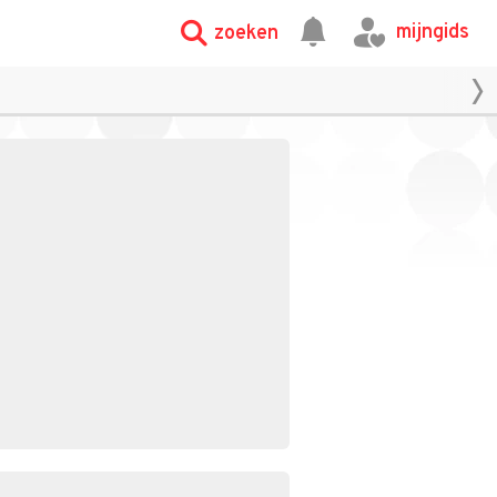
mijngids
zoeken