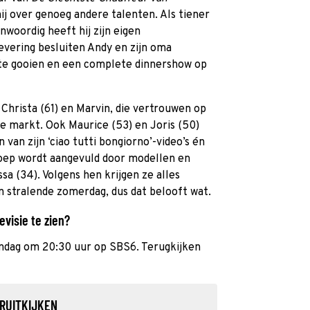
hij over genoeg andere talenten. Als tiener
woordig heeft hij zijn eigen
evering besluiten Andy en zijn oma
te gooien en een complete dinnershow op
hrista (61) en Marvin, die vertrouwen op
e markt. Ook Maurice (53) en Joris (50)
n van zijn ‘ciao tutti bongiorno’-video’s én
oep wordt aangevuld door modellen en
sa (34). Volgens hen krijgen ze alles
en stralende zomerdag, dus dat belooft wat.
visie te zien?
andag om 20:30 uur op SBS6. Terugkijken
RUITKIJKEN