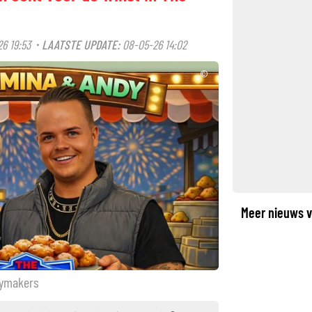
26 19:53
LAATSTE UPDATE:
08-05-26 14:02
·
©
Meer nieuws v
eymakers