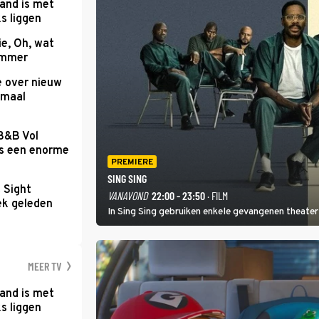
and is met
s liggen
e, Oh, wat
Summer
e over nieuw
emaal
 B&B Vol
as een enorme
PREMIERE
SING SING
t Sight
VANAVOND
22:00 - 23:50
· FILM
ek geleden
In Sing Sing gebruiken enkele gevangenen theater 
MEER TV
and is met
s liggen