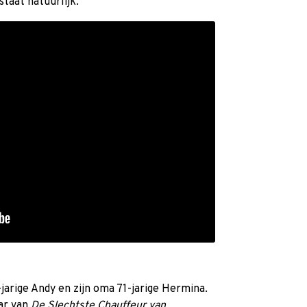
staat natuurlijk.
jarige Andy en zijn oma 71-jarige Hermina.
aar van
De Slechtste Chauffeur van