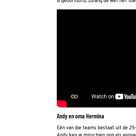
is geoorloofd, zolang de wet het toe
Andy en oma Hermina
Eén van die teams bestaat uit de 25-
Andy ken je misschien nog als winn