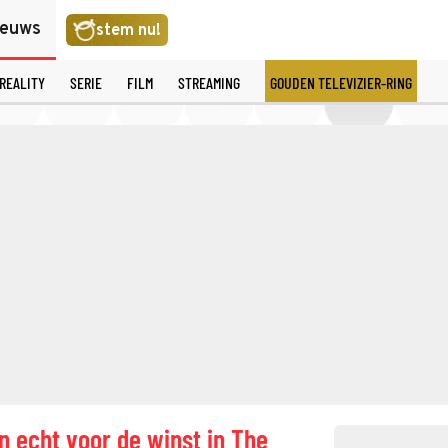
ieuws
stem nu!
REALITY
SERIE
FILM
STREAMING
GOUDEN TELEVIZIER-RING
 echt voor de winst in The