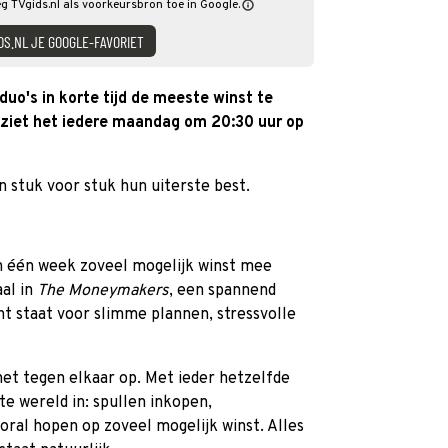
 TVgids.nl als voorkeursbron toe in Google.
DS.NL JE GOOGLE-FAVORIET
duo's in korte tijd de meeste winst te
 ziet het iedere maandag om 20:30 uur op
n stuk voor stuk hun uiterste best.
 in één week zoveel mogelijk winst mee
al in
The Moneymakers
, een spannend
 staat voor slimme plannen, stressvolle
et tegen elkaar op. Met ieder hetzelfde
te wereld in: spullen inkopen,
ral hopen op zoveel mogelijk winst. Alles