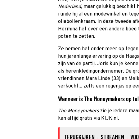
Nederland
, maar gelukkig beschikt 
runde hij al een modewinkel en tegen
oliebollenkraam. In deze tweede afl
Hermina het over een andere boeg 
poten te zetten.
Ze nemen het onder meer op tegen C
hun jarenlange ervaring op de Haags
zijn van de partij. Joris kun je kenne
als herenkledingondernemer. De gr
vriendinnen Mara Linde (33) en Melis
verkocht... zelfs een regenjas op e
Wanneer is The Moneymakers op tele
The Moneymakers
zie je iedere ma
kan altijd gratis via KIJK.nl.
TERUGKIJKEN
STREAMEN
VOO
·
·