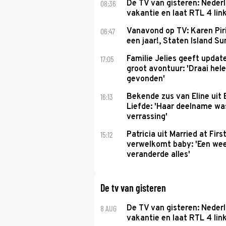
08:36
De TV van gisteren: Nederl
vakantie en laat RTL 4 link
06:47
Vanavond op TV: Karen Piri
een jaar!, Staten Island 
17:05
Familie Jelies geeft updat
groot avontuur: 'Draai hel
gevonden'
16:13
Bekende zus van Eline uit
Liefde: 'Haar deelname w
verrassing'
15:12
Patricia uit Married at Firs
verwelkomt baby: 'Een we
veranderde alles'
De tv van gisteren
8 AUG
De TV van gisteren: Nederl
vakantie en laat RTL 4 link