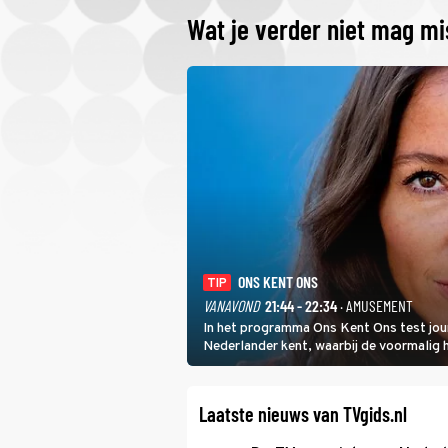
Wat je verder niet mag m
ONS KENT ONS
TIP
VANAVOND
21:44 - 22:34
· AMUSEMENT
In het programma Ons Kent Ons test jou
Nederlander kent, waarbij de voormalig
het samen met rapper Keizer opneemt te
Laatste nieuws van TVgids.nl