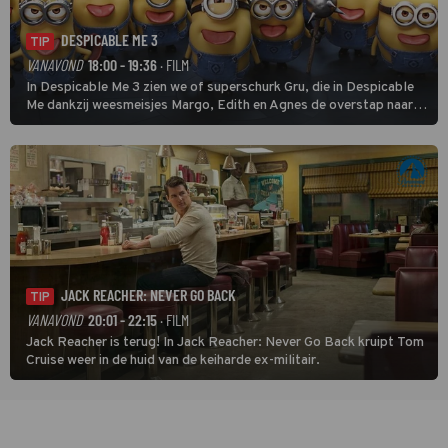
DESPICABLE ME 3
TIP
VANAVOND
18:00 - 19:36
· FILM
In Despicable Me 3 zien we of superschurk Gru, die in Despicable
Me dankzij weesmeisjes Margo, Edith en Agnes de overstap naar
het rechte pad maakte, ook op dat pad weet te blijven.
JACK REACHER: NEVER GO BACK
TIP
VANAVOND
20:01 - 22:15
· FILM
Jack Reacher is terug! In Jack Reacher: Never Go Back kruipt Tom
Cruise weer in de huid van de keiharde ex-militair.