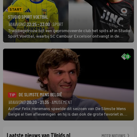
START
STUDIO SPORT VOETBAL
VANAVOND
22:25 - 23:00
· SPORT
Traditiegetrouw bijt een gepromoveerde club het spits af in Studio
Sport Voetbal, waarbij SC Cambuur Excelsior ontvangt in de
eerste wedstrijd van het nieuwe Eredivisieseizoen. De nieuwe
oefenmeester is Johan Plat en hij wil aanvallend voetballen.
DE SLIMSTE MENS BELGIË
TIP
VANAVOND
20:20 - 21:35
· AMUSEMENT
Acteur Felix Heremans speelde dit seizoen van De Slimste Mens
België al tien afleveringen en hij is dan ook de grote favoriet in
deze seizoensfinale. En er is Nederlandse inbreng, want komiek
Soundos El Ahmadi neemt plaats aan de jurytafel.
Laatste nieuws van TVgids.nl
MEER NIEUWS