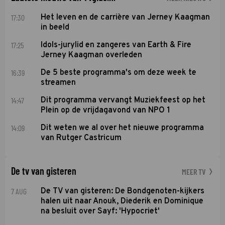
17:30
Het leven en de carrière van Jerney Kaagman
in beeld
17:25
Idols-jurylid en zangeres van Earth & Fire
Jerney Kaagman overleden
16:39
De 5 beste programma's om deze week te
streamen
14:47
Dit programma vervangt Muziekfeest op het
Plein op de vrijdagavond van NPO 1
14:09
Dit weten we al over het nieuwe programma
van Rutger Castricum
De tv van gisteren
MEER TV
7 AUG
De TV van gisteren: De Bondgenoten-kijkers
halen uit naar Anouk, Diederik en Dominique
na besluit over Sayf: 'Hypocriet'