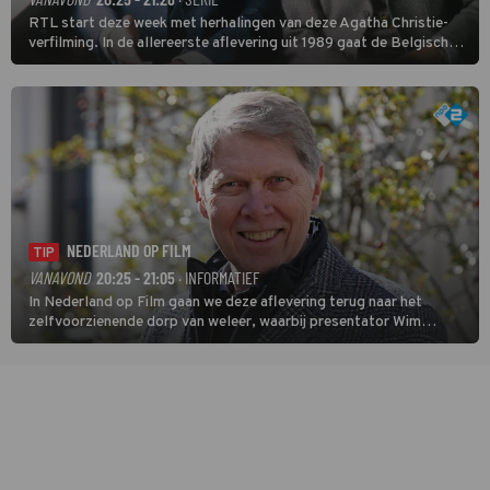
RTL start deze week met herhalingen van deze Agatha Christie-
verfilming. In de allereerste aflevering uit 1989 gaat de Belgische
speurder op zoek naar een vermiste kok. Poirot raakt al snel
verwikkeld in een moordzaak. (HH)
NEDERLAND OP FILM
TIP
VANAVOND
20:25 - 21:05
· INFORMATIEF
In Nederland op Film gaan we deze aflevering terug naar het
zelfvoorzienende dorp van weleer, waarbij presentator Wim
Daniëls de kijkers meeneemt op reis door de tijd aan de hand van
unieke amateurbeelden uit verschillende decennia. (HH)