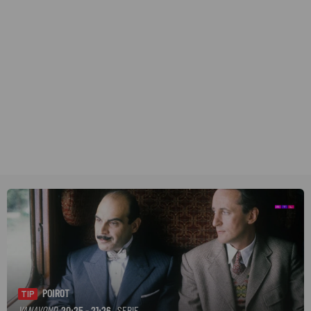
POIROT
TIP
VANAVOND
20:25 - 21:26
· SERIE