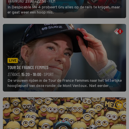
VANAVOND
21:00 - 22:50
· FILM
In Despicable Me 4 probeert Gru alles op de rails te krijgen, maar
er gaat weer een hoop mis.
LIVE
TOUR DE FRANCE FEMMES
STRAKS
15:20 - 18:00
· SPORT
De vrouwen rijden in de Tour de France Femmes naar het letterlijke
hoogtepunt van deze ronde: de Mont Ventoux. Niet eerder
finishten de vrouwen voor deze koers op deze kale col uit de
buitencategorie. De aanloop naar de slotklim is vlak.