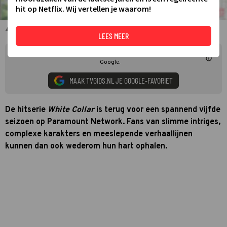
hit op Netflix. Wij vertellen je waarom!
Tim DeKay en Matt Bomer in White Collar
LEES MEER
Mis niets over White Collar. Voeg TVgids.nl als voorkeursbron toe in
Google.
MAAK TVGIDS.NL JE GOOGLE-FAVORIET
De hitserie
White Collar
is terug voor een spannend vijfde
seizoen op Paramount Network. Fans van slimme intriges,
complexe karakters en meeslepende verhaallijnen
kunnen dan ook wederom hun hart ophalen.