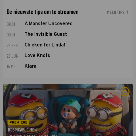
De nieuwste tips om te streamen
MEER TIPS
09:01
A Monster Uncovered
09:01
The Invisible Guest
28 FEB
Chicken for Linda!
28 JUN
Love Knots
15 MEI
Klara
PREMIERE
DESPICABLE ME 4