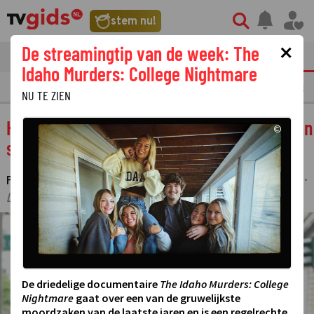
stem nu!
×
De streamingtip van de week: The
tvgids
streaming
nieuws
Idaho Murders: College Nightmare
LAATSTE NIEUWS
OPMERKELIJKE TV FRAGMENTEN
GEMIST
AMUSE
NU TE ZIEN
Het vijfde seizoen van White Collar gaat van
©
start op Paramount Network
PARTNERBIJDRAGE ISM PARAMOUNT NETWORK
24 JULI 2024 10:20
·
·
LAATSTE UPDATE:
09-08-24 13:30
©
De driedelige documentaire
The Idaho Murders: College
Nightmare
gaat over een van de gruwelijkste
moordzaken van de laatste jaren en is een regelrechte