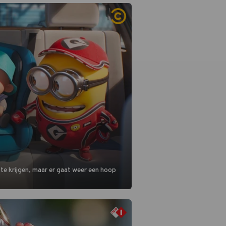
reng, want komiek Soundos El Ahmadi
 de jurytafel.
 te krijgen, maar er gaat weer een hoop