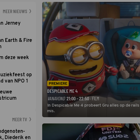
Nederlandse inb
neemt plaats aan
MEER NIEUWS
an Jerney
an Earth & Fire
n
om deze week
uziekfeest op
nd van NPO 1
PREMIERE
DESPICABLE ME 4
nieuwe
stricum
VANAVOND
21:00 - 22:50
· FILM
In Despicable Me 4 probeert Gru alles op de rails
mis.
MEER TV
ondgenoten-
k, Diederik en