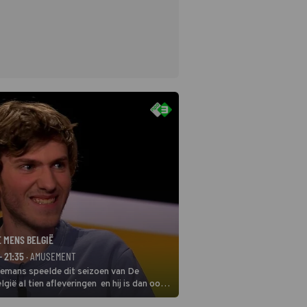
E MENS BELGIË
- 21:35
· AMUSEMENT
remans speelde dit seizoen van De
gië al tien afleveringen en hij is dan ook
 in deze seizoensfinale. En er is