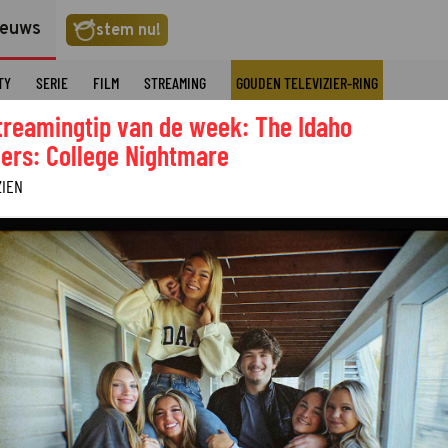
ieuws
stem nu!
TY
SERIE
FILM
STREAMING
GOUDEN TELEVIZIER-RING
treamingtip van de week: The Idaho
ers: College Nightmare
ZIEN