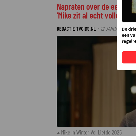
Napraten over de eerste w
'Mike zit al echt volledig o
REDACTIE TVGIDS.NL
12 JANUARI 2025 10
·
De dri
een va
regelre
Mike in Winter Vol Liefde 2025