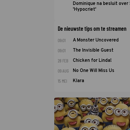
Dominique na besluit over 
'Hypocriet'
De nieuwste tips om te streamen
09:01
A Monster Uncovered
09:01
The Invisible Guest
28 FEB
Chicken for Linda!
09 AUG
No One Will Miss Us
15 MEI
Klara