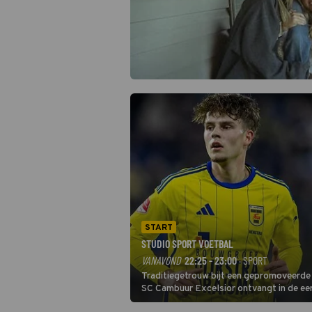
START
STUDIO SPORT VOETBAL
VANAVOND
22:25 - 23:00
· SPORT
Traditiegetrouw bijt een gepromoveerde c
SC Cambuur Excelsior ontvangt in de eer
De nieuwe oefenmeester is Johan Plat en 