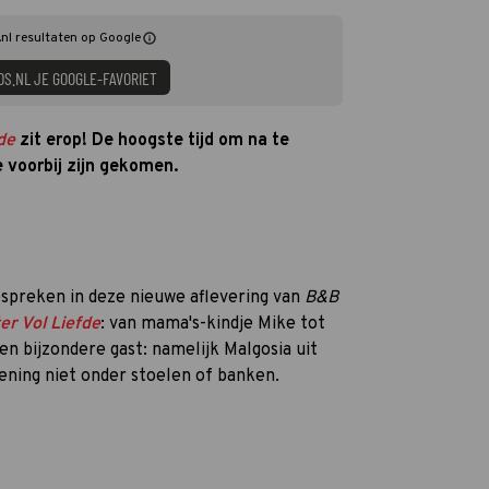
nl resultaten op Google
DS.NL JE GOOGLE-FAVORIET
de
zit erop! De hoogste tijd om na te
ie voorbij zijn gekomen.
spreken in deze nieuwe aflevering van
B&B
er Vol Liefde
: van mama's-kindje Mike tot
n bijzondere gast: namelijk Malgosia uit
ening niet onder stoelen of banken.