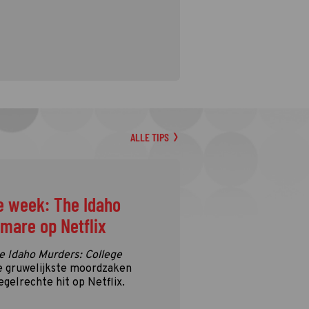
ALLE TIPS
e week: The Idaho
tmare op Netflix
e Idaho Murders: College
e gruwelijkste moordzaken
egelrechte hit op Netflix.