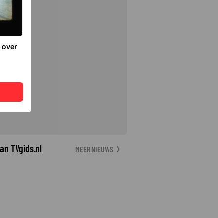
 over
an TVgids.nl
MEER NIEUWS