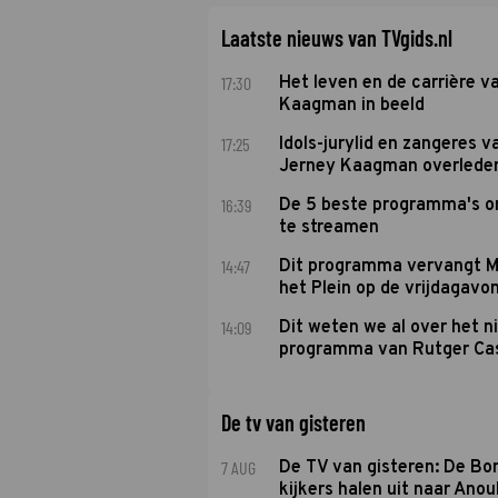
Laatste nieuws van TVgids.nl
17:30
Het leven en de carrière v
Kaagman in beeld
17:25
Idols-jurylid en zangeres v
Jerney Kaagman overlede
16:39
De 5 beste programma's 
te streamen
14:47
Dit programma vervangt M
het Plein op de vrijdagavo
14:09
Dit weten we al over het 
programma van Rutger Ca
De tv van gisteren
7 AUG
De TV van gisteren: De B
kijkers halen uit naar Anou