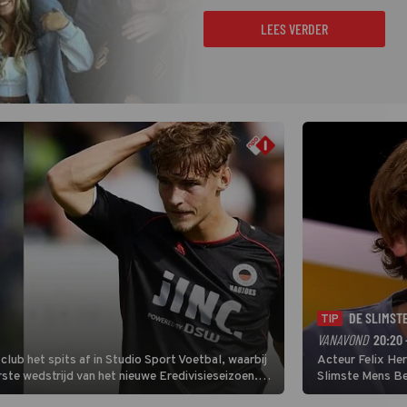
LEES VERDER
DE SLIMST
TIP
VANAVOND
20:20 
lub het spits af in Studio Sport Voetbal, waarbij
Acteur Felix He
ste wedstrijd van het nieuwe Eredivisieseizoen.
Slimste Mens Bel
hij wil aanvallend voetballen.
de grote favoriet