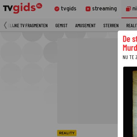
tvgids
streaming
n
MERKELIJKE TV FRAGMENTEN
GEMIST
AMUSEMENT
STERREN
REALI
De s
Murd
NU TE 
REALITY