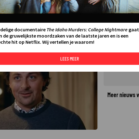
eek van Winter Vol Liefde:
nder de plak'
:45
edelige documentaire
The Idaho Murders: College Nightmare
gaat
n de gruwelijkste moordzaken van de laatste jaren en is een
chte hit op Netflix. Wij vertellen je waarom!
©
LEES MEER
Meer nieuws v