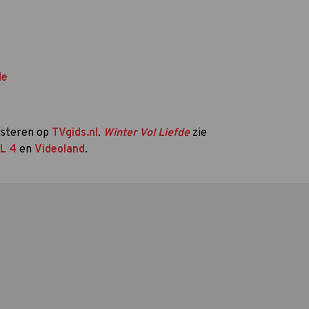
de
uisteren op
TVgids.nl
.
Winter Vol Liefde
zie
L 4
en
Videoland
.