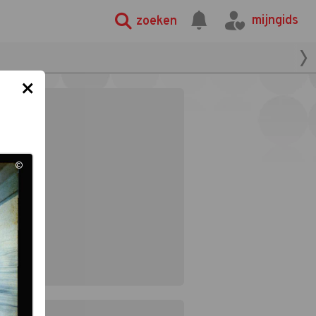
mijngids
zoeken
×
©