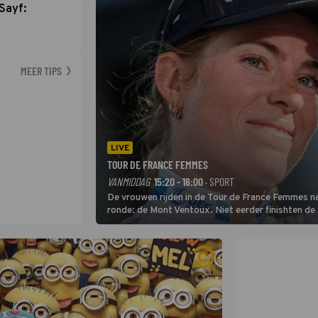
Sayf:
MEER TIPS
LIVE
TOUR DE FRANCE FEMMES
VANMIDDAG
15:20 - 18:00
· SPORT
De vrouwen rijden in de Tour de France Femmes na
ronde: de Mont Ventoux. Niet eerder finishten de
uit de buitencategorie. De aanloop naar de slotkli