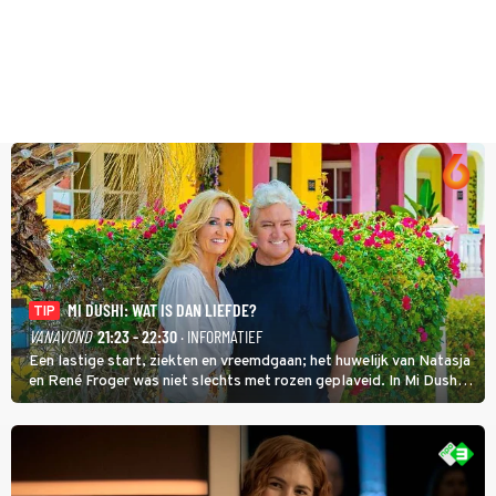
MI DUSHI: WAT IS DAN LIEFDE?
TIP
VANAVOND
21:23 - 22:30
· INFORMATIEF
Een lastige start, ziekten en vreemdgaan; het huwelijk van Natasja
en René Froger was niet slechts met rozen geplaveid. In Mi Dushi:
Wat Is Dan Liefde? neemt Wilfred Genee het showbizzkoppel mee
uit vissen om het over de liefde te hebben.