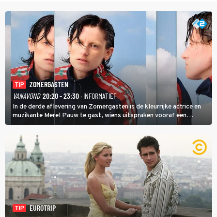
ZOMERGASTEN
TIP
VANAVOND
20:20 - 23:30
· INFORMATIEF
In de derde aflevering van Zomergasten is de kleurrijke actrice en
muzikante Merel Pauw te gast, wiens uitspraken vooraf een
boeiende avond beloven: 'Mijn ideale televisieavond is zoals mijn
identiteit: grenzeloos, absurd en vol angsten'.
EUROTRIP
TIP