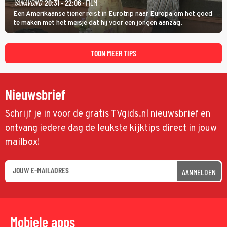
VANAVOND
20:31 - 22:06
· FILM
Een Amerikaanse tiener reist in Eurotrip naar Europa om het goed
te maken met het meisje dat hij voor een jongen aanzag.
TOON MEER TIPS
Nieuwsbrief
Schrijf je in voor de gratis TVgids.nl nieuwsbrief en
ontvang iedere dag de leukste kijktips direct in jouw
mailbox!
AANMELDEN
Mobiele apps