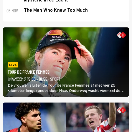
Mysterie in de Lucht
05 NOV
The Man Who Knew Too Much
LIVE
TOUR DE FRANCE FEMMES
VANMIDDAG
15:55 - 18:55
· SPORT
De vrouwen sluiten de Tour de France Femmes af met vier 25
kilometer lange rondes door Nice. Onderweg wacht viermaal de
zware Col d'Èze. Aan de finish op de Promenade des Anglais krijgt
de eindwinnaar de laatste gele trui.