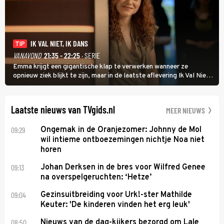
IK VAL NIET, IK DANS
TIP
VANAVOND
21:35 - 22:25
· SERIE
Emma krijgt een gigantische klap te verwerken wanneer ze
opnieuw ziek blijkt te zijn, maar in de laatste aflevering Ik Val Niet,
Ik Dans laat ze zien dat ze niet van plan is op te geven, zelfs als ze
daarvoor een ingrijpende operatie moet ondergaan.
Laatste nieuws van TVgids.nl
MEER NIEUWS
09:29
Ongemak in de Oranjezomer: Johnny de Mol
wil intieme ontboezemingen nichtje Noa niet
horen
09:13
Johan Derksen in de bres voor Wilfred Genee
na overspelgeruchten: ‘Hetze’
09:04
Gezinsuitbreiding voor Urk!-ster Mathilde
Keuter: 'De kinderen vinden het erg leuk'
08:50
Nieuws van de dag-kijkers bezorgd om Lale