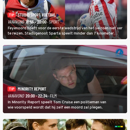
STUDIO SPORT VOETBAL
TIP
VANAVOND
18:55 - 20:00
· SPORT
Feyenoord hoeft voor de eerste wedstrijd van het seizoen niet ver
te reizen. Stadsgenoot Sparta speelt minder dan 7 kilometer
verderop. Feyenoord trok de Spaanse spits Nacho Ferri aan van
KVC Westerlo uit België.
MINORITY REPORT
TIP
VANAVOND
20:00 - 22:34
· FILM
In Minority Report speelt Tom Cruise een politieman van
wie voorspeld wordt dat hij zelf een moord zal plegen.