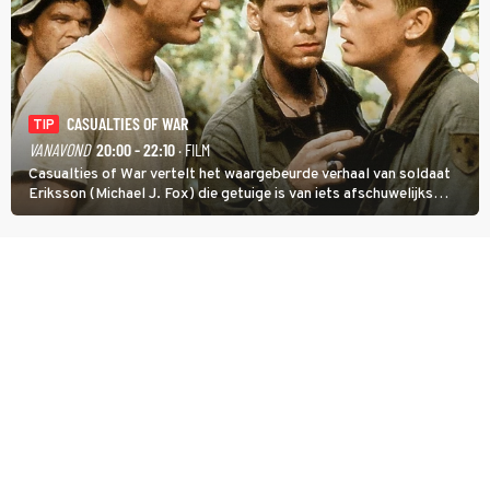
CASUALTIES OF WAR
TIP
VANAVOND
20:00 - 22:10
· FILM
Casualties of War vertelt het waargebeurde verhaal van soldaat
Eriksson (Michael J. Fox) die getuige is van iets afschuwelijks
tijdens de Vietnamoorlog. Hij besluit uit de school te klappen.