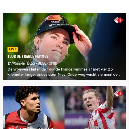
LIVE
TOUR DE FRANCE FEMMES
VANMIDDAG
15:55 - 18:55
· SPORT
De vrouwen sluiten de Tour de France Femmes af met vier 25
kilometer lange rondes door Nice. Onderweg wacht viermaal de
zware Col d'Èze. Aan de finish op de Promenade des Anglais krijgt
de eindwinnaar de laatste gele trui.