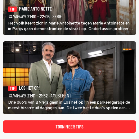
MARIE ANTOINETTE
TIP
VANAVOND
21:00 - 22:05
· SERIE
Het volk keert zich in Marie Antoinette tegen Marie Antoinette en
in Parijs gaan demonstranten de straat op. Ondertussen probeert
Marie Antoinette landgoed Saint-Cloud te kopen. Ze wil daar haar
kinderen veilig laten opgroeien.
LOS HET OP!
TIP
VANAVOND
21:01 - 21:52
· AMUSEMENT
Drie duo’s van BN’ers gaan in Los het op! in een parkeergarage de
meest bizarre uitdagingen aan. De twee beste duo’s spelen een
onderlinge finale. Met in deze aflevering onder anderen cabaretiers
Nabil Aoulad Ayad en Annick Boer.
TOON MEER TIPS