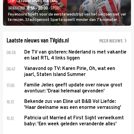
STUDIO SPORT VOETBAL
TIP
VANAVOND
18:55 - 20:00
· SPORT
Feyenoord hoeft voor de eerste wedstrijd van het seizoen niet ver
te reizen. Stadsgenoot Sparta speelt minder dan 7 kilometer
verderop. Feyenoord trok de Spaanse spits Nacho Ferri aan van
KVC Westerlo uit België.
Laatste nieuws van TVgids.nl
MEER NIEUWS
08:36
De TV van gisteren: Nederland is met vakantie
en laat RTL 4 links liggen
06:47
Vanavond op TV: Karen Pirie, Oh, wat een
jaar!, Staten Island Summer
17:05
Familie Jelies geeft update over nieuw groot
avontuur: 'Draai helemaal gevonden'
16:13
Bekende zus van Eline uit B&B Vol Liefde:
'Haar deelname was een enorme verrassing'
15:12
Patricia uit Married at First Sight verwelkomt
baby: 'Een week geleden veranderde alles'