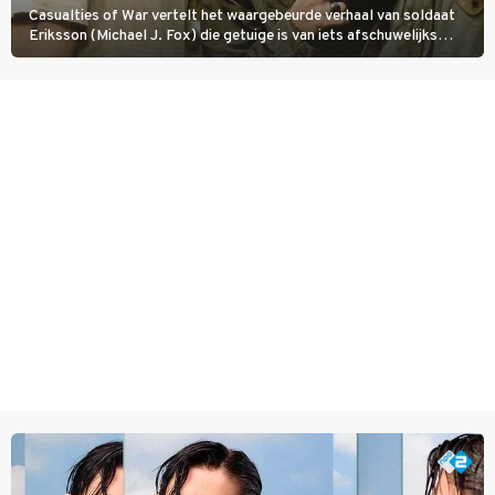
Casualties of War vertelt het waargebeurde verhaal van soldaat
Eriksson (Michael J. Fox) die getuige is van iets afschuwelijks
tijdens de Vietnamoorlog. Hij besluit uit de school te klappen.