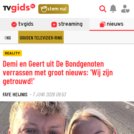
stem nu!
tvgids
streaming
nieuws
EAMING
GOUDEN TELEVIZIER-RING
REALITY
Demi en Geert uit De Bondgenoten
verrassen met groot nieuws: 'Wij zijn
getrouwd!'
FAYE HEIJNIS
7 JUNI 2026 09:53
·
©