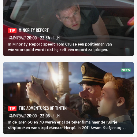
MINORITY REPORT
TIP
VANAVOND
20:00 - 22:34
· FILM
In Minority Report speelt Tom Cruise een politieman van
wie voorspeld wordt dat hij zelf een moord zal plegen.
THE ADVENTURES OF TINTIN
TIP
VANAVOND
20:00 - 22:05
· FILM
In de jaren 60 en 70 waren er al de tekenfilms naar de Kuifje-
stripboeken van striptekenaar Hergé. In 2011 kwam Kuifje nog
meer tot leven in The Adventures of Tintin van Steven Spielberg.