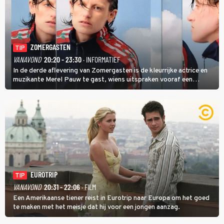
ZOMERGASTEN
TIP
VANAVOND
20:20 - 23:30
· INFORMATIEF
In de derde aflevering van Zomergasten is de kleurrijke actrice en
muzikante Merel Pauw te gast, wiens uitspraken vooraf een
boeiende avond beloven: 'Mijn ideale televisieavond is zoals mijn
identiteit: grenzeloos, absurd en vol angsten'.
EUROTRIP
TIP
VANAVOND
20:31 - 22:06
· FILM
Een Amerikaanse tiener reist in Eurotrip naar Europa om het goed
te maken met het meisje dat hij voor een jongen aanzag.