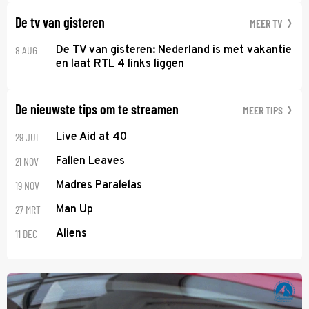
De tv van gisteren
MEER TV
8 AUG
De TV van gisteren: Nederland is met vakantie
en laat RTL 4 links liggen
De nieuwste tips om te streamen
MEER TIPS
29 JUL
Live Aid at 40
21 NOV
Fallen Leaves
19 NOV
Madres Paralelas
27 MRT
Man Up
11 DEC
Aliens