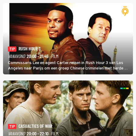
RUSH HOUR 3
TIP
VANAVOND
20:00 - 21:45
· FILM
Commissaris Lee en agent Carter reizen in Rush Hour 3 van Los
Angeles naar Parijs om een groep Chinese criminelen met harde
hand aan te pakken.
CASUALTIES OF WAR
TIP
VANAVOND
20:00 - 22:10
· FILM