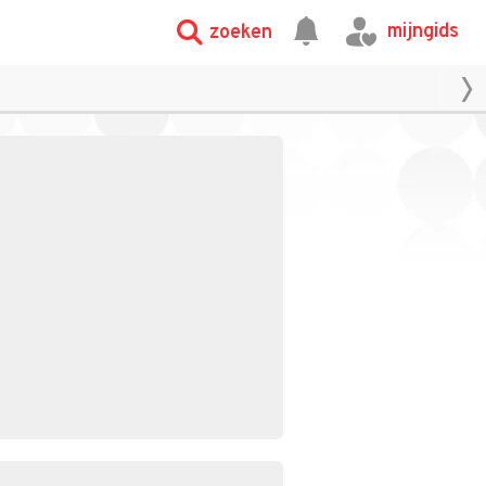
mijngids
zoeken