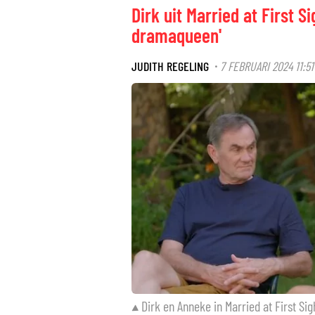
Dirk uit Married at First 
dramaqueen'
JUDITH REGELING
7 FEBRUARI 2024 11:51
·
Dirk en Anneke in Married at First Si