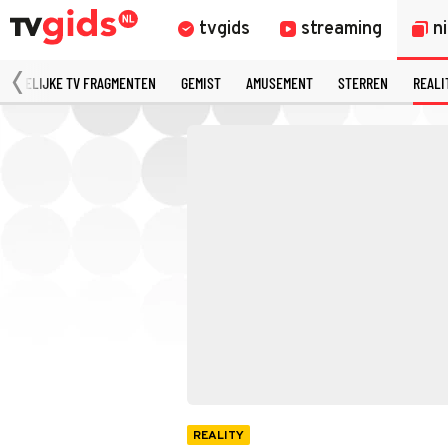
tvgids
streaming
n
MERKELIJKE TV FRAGMENTEN
GEMIST
AMUSEMENT
STERREN
REALI
REALITY