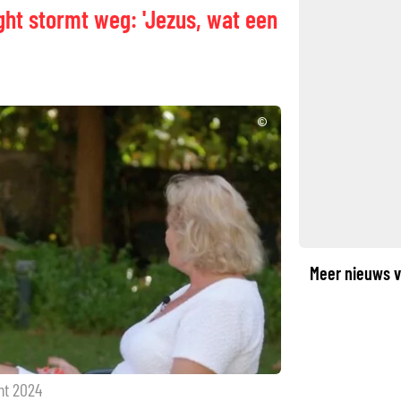
Sight stormt weg: 'Jezus, wat een
©
Meer nieuws v
ght 2024