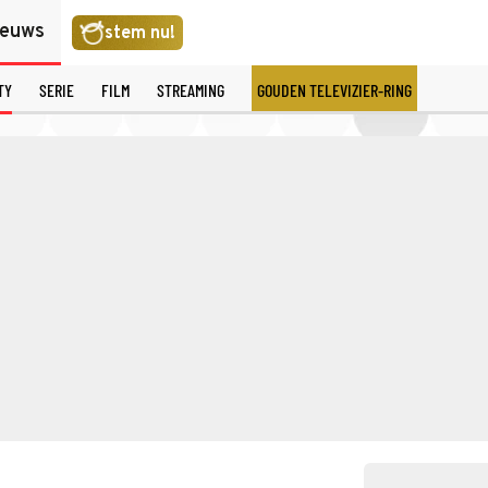
ieuws
stem nu!
TY
SERIE
FILM
STREAMING
GOUDEN TELEVIZIER-RING