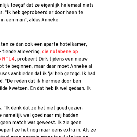
ijk toegaf dat ze eigenlijk helemaal niets
s. "Ik heb geprobeerd er door heen te
k in een man", aldus Anneke.
ekten ze dan ook een aparte hotelkamer,
e tiende aflevering,
die notabene op
op RTL4
, probeert Dirk tijdens een nieuw
ot te beginnen, maar daar moet Anneke al
uses aanbieden dat ik 'ja' heb gezegd. Ik had
id. "De reden dat ik hiermee door ben
wilde kwetsen. En dat heb ik wel gedaan. Ik
. "Ik denk dat ze het niet goed gezien
e namelijk wel goed naar mij hadden
 geen match was geweest. Ik zie geen
epert ze het nog maar eens extra in. Als ze