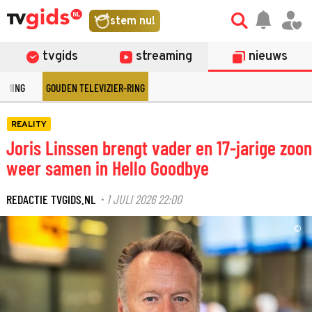
stem nu!
tvgids
streaming
nieuws
EAMING
GOUDEN TELEVIZIER-RING
REALITY
Joris Linssen brengt vader en 17-jarige zoon
weer samen in Hello Goodbye
REDACTIE TVGIDS.NL
1 JULI 2026 22:00
·
©