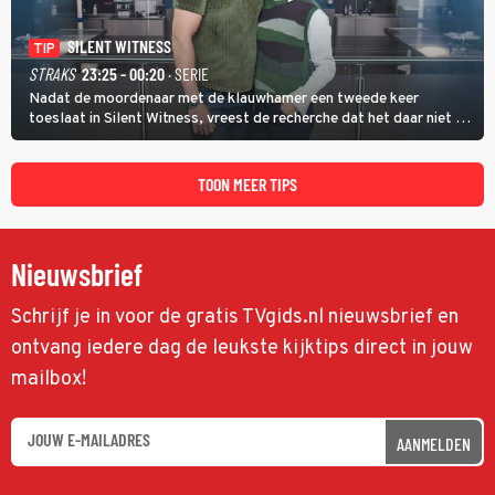
SILENT WITNESS
TIP
STRAKS
23:25 - 00:20
· SERIE
Nadat de moordenaar met de klauwhamer een tweede keer
toeslaat in Silent Witness, vreest de recherche dat het daar niet bij
blijft en vinden Kit en Jack op de plaats delict een foto met nog
twee andere potentiële slachtoffers.
TOON MEER TIPS
Nieuwsbrief
Schrijf je in voor de gratis TVgids.nl nieuwsbrief en
ontvang iedere dag de leukste kijktips direct in jouw
mailbox!
AANMELDEN