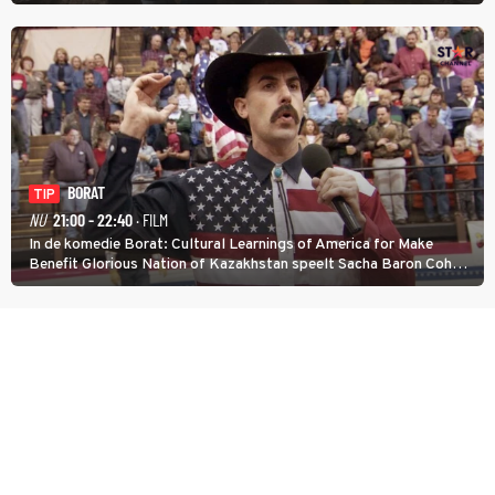
met werken.
BORAT
TIP
NU
21:00 - 22:40
· FILM
In de komedie Borat: Cultural Learnings of America for Make
Benefit Glorious Nation of Kazakhstan speelt Sacha Baron Cohen
een Kazachse journalist die naar Amerika komt om een tv-
programma te maken.