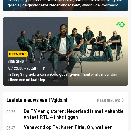
In het programma Ons Kent Ons test journalist Anke de Jong hoe
goed zij de gemiddelde Nederlander kent, waarbij de voormalig
hoofdredacteur van modebladen Glamour en Elle het samen met
rapper Keizer opneemt tegen Edson da Graça en Marc-Marie
Huijbregts.
PREMIERE
SING SING
NU
22:00 - 23:50
· FILM
In Sing Sing gebruiken enkele gevangenen theater als meer dan
alleen een uitlaatklep.
Laatste nieuws van TVgids.nl
MEER NIEUWS
08:36
De TV van gisteren: Nederland is met vakantie
en laat RTL 4 links liggen
06:47
Vanavond op TV: Karen Pirie, Oh, wat een