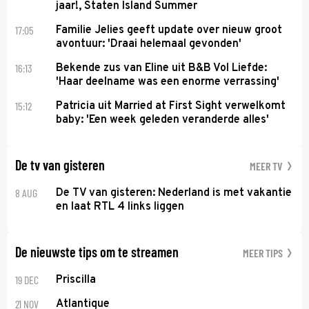
jaar!, Staten Island Summer
17:05
Familie Jelies geeft update over nieuw groot
avontuur: 'Draai helemaal gevonden'
16:13
Bekende zus van Eline uit B&B Vol Liefde:
'Haar deelname was een enorme verrassing'
15:12
Patricia uit Married at First Sight verwelkomt
baby: 'Een week geleden veranderde alles'
De tv van gisteren
MEER TV
8 AUG
De TV van gisteren: Nederland is met vakantie
en laat RTL 4 links liggen
De nieuwste tips om te streamen
MEER TIPS
19 DEC
Priscilla
21 NOV
Atlantique