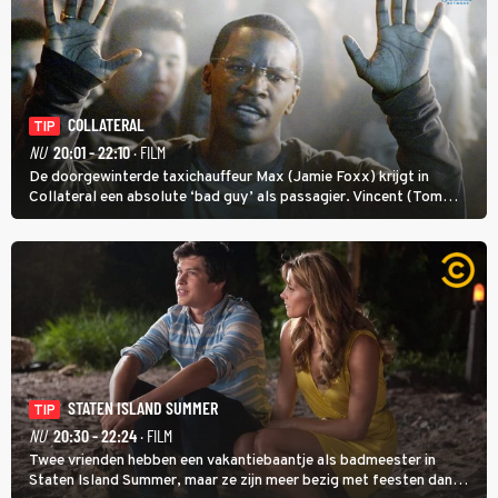
COLLATERAL
TIP
NU
20:01 - 22:10
· FILM
De doorgewinterde taxichauffeur Max (Jamie Foxx) krijgt in
Collateral een absolute ‘bad guy’ als passagier. Vincent (Tom
Cruise) heeft hem nodig om hem de stad door te loodsen om een
wel heel lugubere reden.
STATEN ISLAND SUMMER
TIP
NU
20:30 - 22:24
· FILM
Twee vrienden hebben een vakantiebaantje als badmeester in
Staten Island Summer, maar ze zijn meer bezig met feesten dan