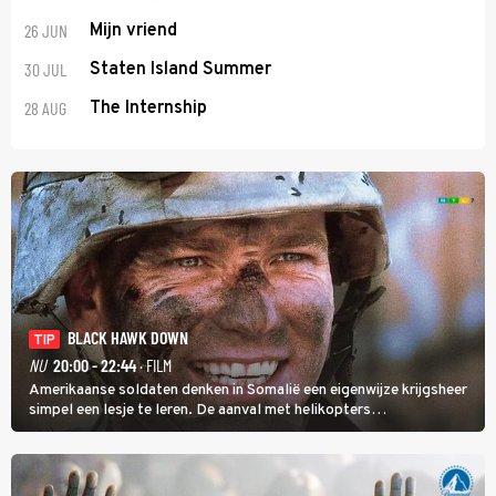
26 JUN
Mijn vriend
30 JUL
Staten Island Summer
28 AUG
The Internship
BLACK HAWK DOWN
TIP
NU
20:00 - 22:44
· FILM
Amerikaanse soldaten denken in Somalië een eigenwijze krijgsheer
simpel een lesje te leren. De aanval met helikopters
verloopt in Black Hawk down dramatisch.