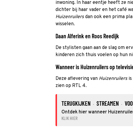
inwoning. In haar eentje heeft ze n
dichter bij haar vader en het café w
Huizenruilers
dan ook een prima pla
wisselen.
Daan Alferink en Roos Reedijk
De stylisten gaan aan de slag om er
kinderen zich thuis voelen op hun n
Wanneer is Huizenruilers op televisi
Deze aflevering van
Huizenruilers
is
zien op RTL 4.
TERUGKIJKEN
STREAMEN
VOO
·
·
Ontdek hier wanneer Huizenruiler
KLIK HIER