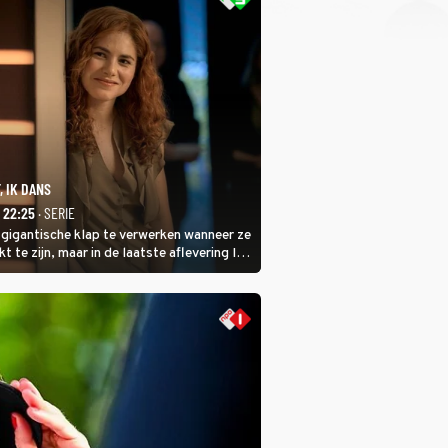
, IK DANS
- 22:25
· SERIE
 gigantische klap te verwerken wanneer ze
kt te zijn, maar in de laatste aflevering Ik
 laat ze zien dat ze niet van plan is op te
 ze daarvoor een ingrijpende operatie
.