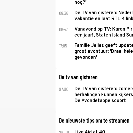
nog?’
08:36
De TV van gisteren: Nederl
vakantie en laat RTL 4 link
06:47
Vanavond op TV: Karen Piri
een jaar!, Staten Island 
17:05
Familie Jelies geeft updat
groot avontuur: 'Draai hel
gevonden'
De tv van gisteren
9 AUG
De TV van gisteren: zomer
herhalingen kunnen kijkers
De Avondetappe scoort
De nieuwste tips om te streamen
29 JUL
Live Aid at 40