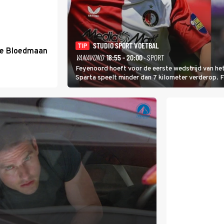
STUDIO SPORT VOETBAL
TIP
de Bloedmaan
VANAVOND
18:55 - 20:00
· SPORT
Feyenoord hoeft voor de eerste wedstrijd van het
Sparta speelt minder dan 7 kilometer verderop. 
Ferri aan van KVC Westerlo uit België.