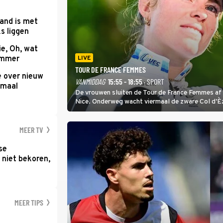
and is met
s liggen
e, Oh, wat
Summer
LIVE
TOUR DE FRANCE FEMMES
e over nieuw
VANMIDDAG
15:55 - 18:55
· SPORT
emaal
De vrouwen sluiten de Tour de France Femmes af 
Nice. Onderweg wacht viermaal de zware Col d'È
Anglais krijgt de eindwinnaar de laatste gele trui.
MEER TV
se
 niet bekoren,
MEER TIPS