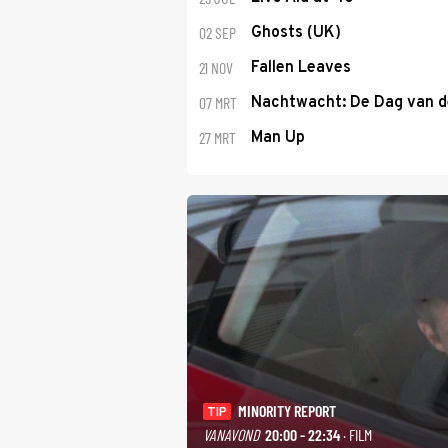
02 SEP
Ghosts (UK)
21 NOV
Fallen Leaves
07 MRT
Nachtwacht: De Dag van 
27 MRT
Man Up
MINORITY REPORT
TIP
VANAVOND
20:00 - 22:34
· FILM