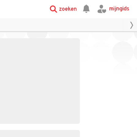
mijngids
zoeken