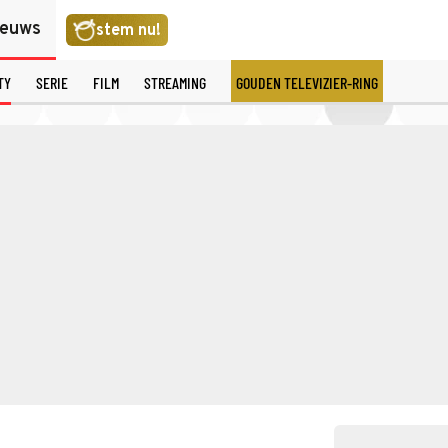
ieuws
stem nu!
TY
SERIE
FILM
STREAMING
GOUDEN TELEVIZIER-RING