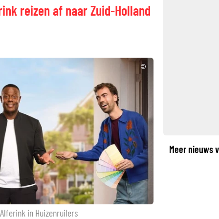
ink reizen af naar Zuid-Holland
©
Meer nieuws v
lferink in Huizenruilers