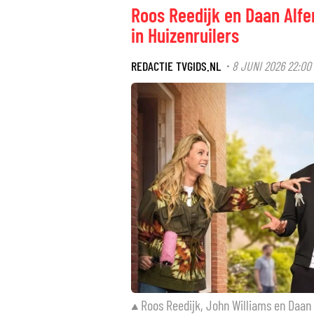
Roos Reedijk en Daan Alfer
in Huizenruilers
REDACTIE TVGIDS.NL
8 JUNI 2026 22:00
·
Roos Reedijk, John Williams en Daan A