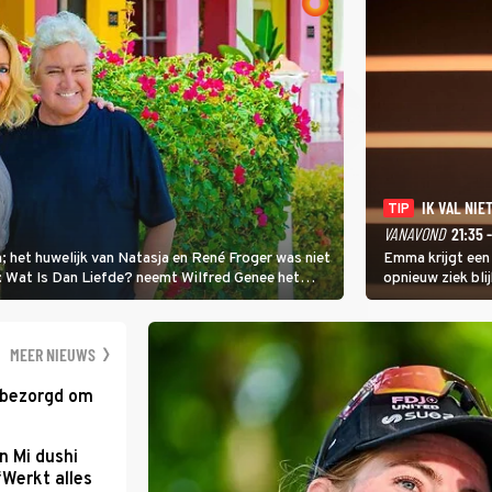
IK VAL NIET
TIP
VANAVOND
21:35 
; het huwelijk van Natasja en René Froger was niet
Emma krijgt een
i: Wat Is Dan Liefde? neemt Wilfred Genee het
opnieuw ziek blij
er de liefde te hebben.
Val Niet, Ik Dans
geven, zelfs als
moet ondergaan
MEER NIEUWS
 bezorgd om
'
n Mi dushi
‘Werkt alles