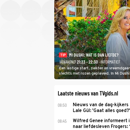
MI DUSHI: WAT IS DAN LIEFDE?
TIP
VANAVOND
21:23 - 22:30
· INFORMATIEF
Een lastige start, ziekten en vreemdgaan
slechts met rozen geplaveid. In Mi Dush
showbizzkoppel mee uit vissen om het ov
Laatste nieuws van TVgids.nl
08:50
Nieuws van de dag-kijkers
Lale Gül: 'Gaat alles goed?
08:45
Wilfred Genee informeert i
naar liefdesleven Frogers: 