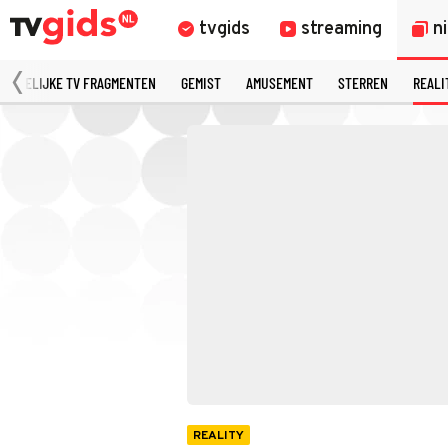
tvgids
streaming
n
MERKELIJKE TV FRAGMENTEN
GEMIST
AMUSEMENT
STERREN
REALI
REALITY