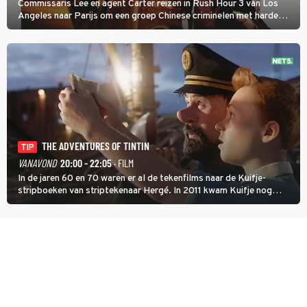
Commissaris Lee en agent Carter reizen in Rush Hour 3 van Los
Angeles naar Parijs om een groep Chinese criminelen met harde
hand aan te pakken.
THE ADVENTURES OF TINTIN
TIP
VANAVOND
20:00 - 22:05
· FILM
In de jaren 60 en 70 waren er al de tekenfilms naar de Kuifje-
stripboeken van striptekenaar Hergé. In 2011 kwam Kuifje nog
meer tot leven in The Adventures of Tintin van Steven Spielberg.