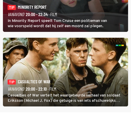
MINORITY REPORT
TIP
VANAVOND
20:00 - 22:34
· FILM
In Minority Report speelt Tom Cruise een politieman van
wie voorspeld wordt dat hij zelf een moord zal plegen.
CASUALTIES OF WAR
TIP
VANAVOND
20:00 - 22:10
· FILM
Casualties of War vertelt het waargebeurde verhaal van soldaat
Eriksson (Michael J. Fox) die getuige is van iets afschuwelijks
tijdens de Vietnamoorlog. Hij besluit uit de school te klappen.