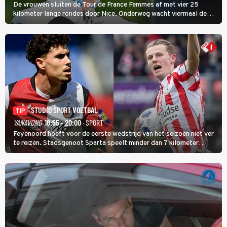
De vrouwen sluiten de Tour de France Femmes af met vier 25
kilometer lange rondes door Nice. Onderweg wacht viermaal de
zware Col d'Èze. Aan de finish op de Promenade des Anglais krijgt
de eindwinnaar de laatste gele trui.
STUDIO SPORT VOETBAL
TIP
VANAVOND
18:55 - 20:00
· SPORT
Feyenoord hoeft voor de eerste wedstrijd van het seizoen niet ver
te reizen. Stadsgenoot Sparta speelt minder dan 7 kilometer
verderop. Feyenoord trok de Spaanse spits Nacho Ferri aan van
KVC Westerlo uit België.