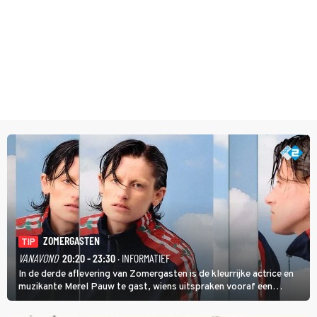
ZOMERGASTEN
TIP
VANAVOND
20:20 - 23:30
· INFORMATIEF
In de derde aflevering van Zomergasten is de kleurrijke actrice en
muzikante Merel Pauw te gast, wiens uitspraken vooraf een
boeiende avond beloven: 'Mijn ideale televisieavond is zoals mijn
identiteit: grenzeloos, absurd en vol angsten'.