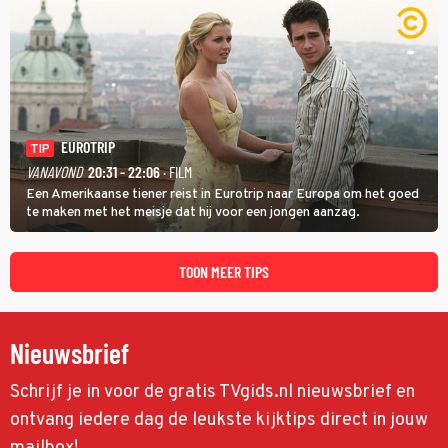
EUROTRIP
TIP
VANAVOND
20:31 - 22:06
· FILM
Een Amerikaanse tiener reist in Eurotrip naar Europa om het goed
te maken met het meisje dat hij voor een jongen aanzag.
TOON MEER TIPS
Nieuwsbrief
Schrijf je in voor de gratis TVgids.nl nieuwsbrief en
ontvang iedere dag de leukste kijktips direct in jouw