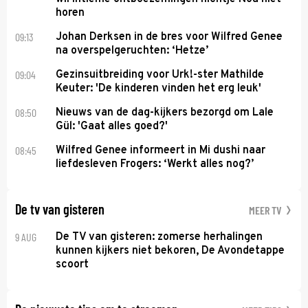
horen
09:13
Johan Derksen in de bres voor Wilfred Genee
na overspelgeruchten: ‘Hetze’
09:04
Gezinsuitbreiding voor Urk!-ster Mathilde
Keuter: 'De kinderen vinden het erg leuk'
08:50
Nieuws van de dag-kijkers bezorgd om Lale
Gül: 'Gaat alles goed?'
08:45
Wilfred Genee informeert in Mi dushi naar
liefdesleven Frogers: ‘Werkt alles nog?’
De tv van gisteren
MEER TV
9 AUG
De TV van gisteren: zomerse herhalingen
kunnen kijkers niet bekoren, De Avondetappe
scoort