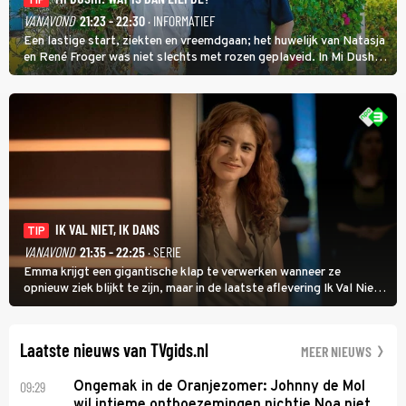
TIP
VANAVOND
21:23 - 22:30
· INFORMATIEF
Een lastige start, ziekten en vreemdgaan; het huwelijk van Natasja
en René Froger was niet slechts met rozen geplaveid. In Mi Dushi:
Wat Is Dan Liefde? neemt Wilfred Genee het showbizzkoppel mee
uit vissen om het over de liefde te hebben.
IK VAL NIET, IK DANS
TIP
VANAVOND
21:35 - 22:25
· SERIE
Emma krijgt een gigantische klap te verwerken wanneer ze
opnieuw ziek blijkt te zijn, maar in de laatste aflevering Ik Val Niet,
Ik Dans laat ze zien dat ze niet van plan is op te geven, zelfs als ze
daarvoor een ingrijpende operatie moet ondergaan.
Laatste nieuws van TVgids.nl
MEER NIEUWS
09:29
Ongemak in de Oranjezomer: Johnny de Mol
wil intieme ontboezemingen nichtje Noa niet