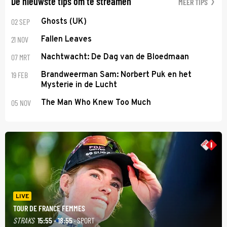
De nieuwste tips om te streamen
MEER TIPS
02 SEP
Ghosts (UK)
21 NOV
Fallen Leaves
07 MRT
Nachtwacht: De Dag van de Bloedmaan
19 FEB
Brandweerman Sam: Norbert Puk en het
Mysterie in de Lucht
05 NOV
The Man Who Knew Too Much
LIVE
TOUR DE FRANCE FEMMES
STRAKS
15:55 - 18:55
· SPORT