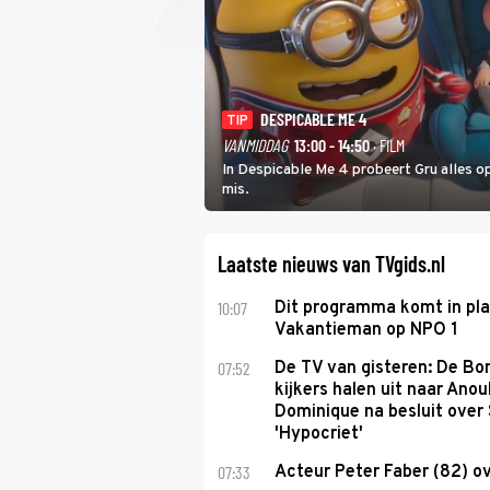
DESPICABLE ME 4
TIP
VANMIDDAG
13:00 - 14:50
· FILM
In Despicable Me 4 probeert Gru alles op
mis.
Laatste nieuws van TVgids.nl
10:07
Dit programma komt in pl
Vakantieman op NPO 1
07:52
De TV van gisteren: De B
kijkers halen uit naar Anou
Dominique na besluit over 
'Hypocriet'
07:33
Acteur Peter Faber (82) o