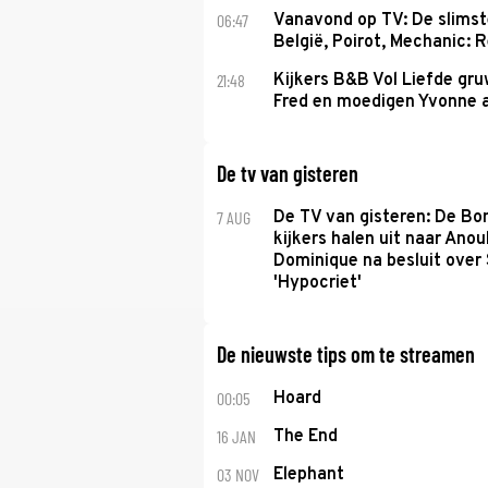
06:47
Vanavond op TV: De slims
België, Poirot, Mechanic: 
21:48
Kijkers B&B Vol Liefde gr
Fred en moedigen Yvonne 
De tv van gisteren
7 AUG
De TV van gisteren: De B
kijkers halen uit naar Anou
Dominique na besluit over 
'Hypocriet'
De nieuwste tips om te streamen
00:05
Hoard
16 JAN
The End
03 NOV
Elephant