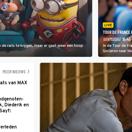
LIVE
TOUR DE FRANCE
VANMIDDAG
15:45 
 de rails te krijgen, maar er gaat weer een hoop
In de Tour de F
Sisteron naar Ni
geleidelijke klim
zwaarste hindern
namelijk bloedh
MEER NIEUWS
aats van MAX
ondgenoten-
k, Diederik en
Sayf:
verleden