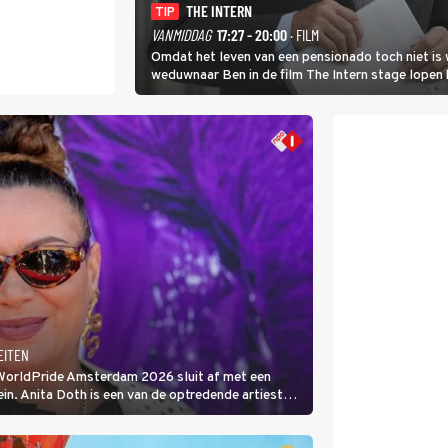
THE INTERN
TIP
VANMIDDAG
17:27 - 20:00
· FILM
Omdat het leven van een pensionado toch niet is 
weduwnaar Ben in de film The Intern stage lopen 
gouden zet blijkt te zijn.
EITEN
 WorldPride Amsterdam 2026 sluit af met een
. Anita Doth is een van de optredende artiesten.
s zangeres van 2Unlimited.