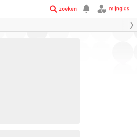
mijngids
zoeken