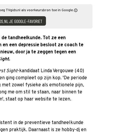
Voeg TVgids.nl als voorkeursbron toe in Google.
DS.NL JE GOOGLE-FAVORIET
n de tandheelkunde. Tot ze een
n en een depressie besloot ze coach te
nieuw, door ja te zeggen tegen een
Sight
.
rst Sight
-kandidaat Linda Vergouwe (40)
n ging compleet op zijn kop. 'De periode
g met zowel fysieke als emotionele pijn,
ong me om stil te staan, naar binnen te
', staat op haar website te lezen.
istent in de preventieve tandheelkunde
igen praktijk. Daarnaast is ze hobby-dj en