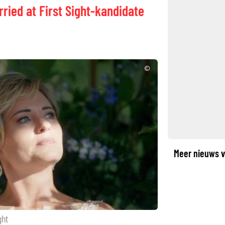
ried at First Sight-kandidate
©
Meer nieuws v
ght