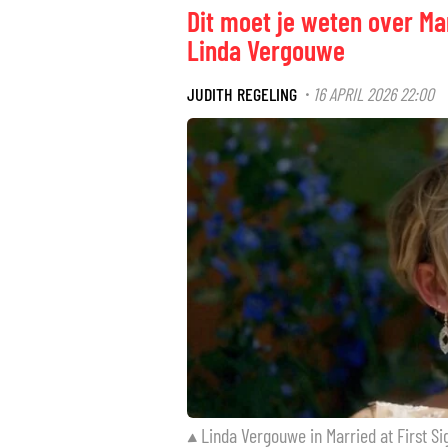
Dit moet je weten over Mar
Linda Vergouwe
JUDITH REGELING
16 APRIL 2026 22:00
·
Linda Vergouwe in Married at First Si