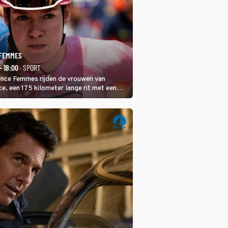
 FEMMES
- 18:00
· SPORT
rance Femmes rijden de vrouwen van
ce, een 175 kilometer lange rit met een
 in het midden. Dat is mogelijk niet de
is, dat is de temperatuur. Het kan in Nice
eet worden.