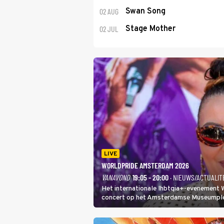
02 AUG
Swan Song
02 JUL
Stage Mother
LIVE
WORLDPRIDE AMSTERDAM 2026
VANAVOND
19:05 - 20:00
· NIEUWS/ACTUALIT
Het internationale lhbtqia+-evenement
concert op het Amsterdamse Museumplein
In de jaren 90 veroverde ze de wereld al