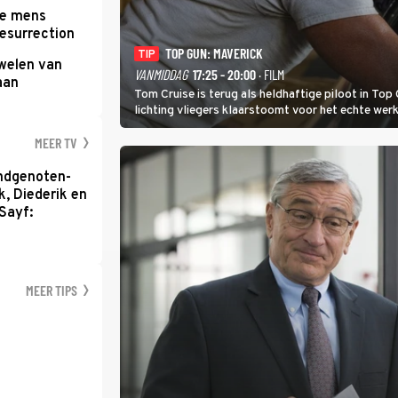
te mens
Resurrection
TOP GUN: MAVERICK
TIP
uwelen van
VANMIDDAG
17:25 - 20:00
· FILM
aan
Tom Cruise is terug als heldhaftige piloot in Top 
lichting vliegers klaarstoomt voor het echte werk
MEER TV
ondgenoten-
k, Diederik en
Sayf:
MEER TIPS