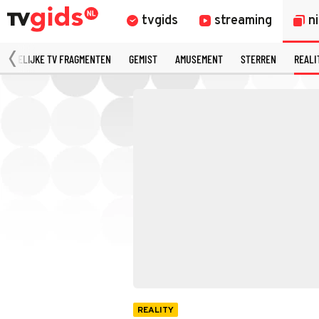
tvgids
streaming
n
MERKELIJKE TV FRAGMENTEN
GEMIST
AMUSEMENT
STERREN
REALI
REALITY