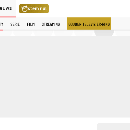
ieuws
stem nu!
TY
SERIE
FILM
STREAMING
GOUDEN TELEVIZIER-RING