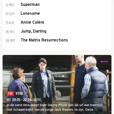
12 MRT
Superman
01 SEP
Lonesome
21 AUG
Annie Colère
26 MEI
Jump, Darling
08 MRT
The Matrix Resurrections
VERA
TIP
NU
20:25 - 22:24
· SERIE
In de serie Vera dregt boer Danny Pryor een lijk uit een beerput.
Het lichaam blijkt van de jonge Jack Reeves te zijn. Deze