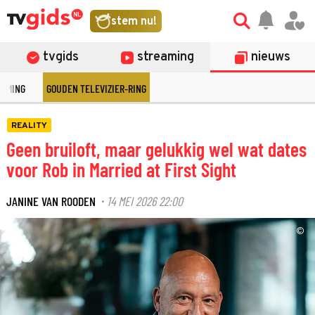
stem nu!
tvgids
streaming
nieuws
EAMING
GOUDEN TELEVIZIER-RING
REALITY
Geen bruiloft, maar gelukkig wel wat dates
voor Rob in Married at First Sight
JANINE VAN ROODEN
14 MEI 2026 22:00
·
©