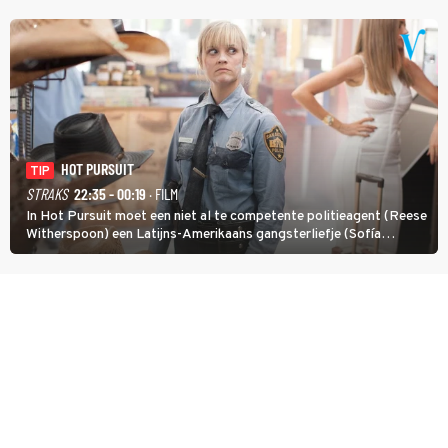
met een oude zaak.
HOT PURSUIT
TIP
STRAKS
22:35 - 00:19
· FILM
In Hot Pursuit moet een niet al te competente politieagent (Reese
Witherspoon) een Latijns-Amerikaans gangsterliefje (Sofía
Vergara) beschermen tegen corrupte agenten en moordlustige
maffiatypes.