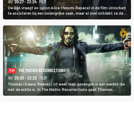
NU
20:27 - 22:24
· FILM
De CIA vraagt ex-spion Alice (Noomi Rapace) in de film Unlocked
te assisteren bij een belangrijke zaak, maar al snel ontdekt ze dat
degene die haar aanstelde kwade bedoelingen heeft.
THE MATRIX RESURRECTIONS
TIP
NU
20:30 - 23:22
· FILM
Thomas (Keanu Reeves) zit weer diep gevangen in een wereld die
niet de echte is. In The Matrix Resurrections gaat Thomas
proberen uit deze schijnwereld te ontsnappen.