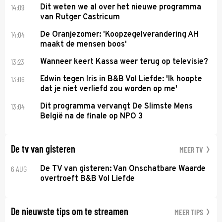
14:09
Dit weten we al over het nieuwe programma
van Rutger Castricum
14:04
De Oranjezomer: 'Koopzegelverandering AH
maakt de mensen boos'
13:23
Wanneer keert Kassa weer terug op televisie?
13:06
Edwin tegen Iris in B&B Vol Liefde: 'Ik hoopte
dat je niet verliefd zou worden op me'
13:04
Dit programma vervangt De Slimste Mens
België na de finale op NPO 3
De tv van gisteren
MEER TV
6 AUG
De TV van gisteren: Van Onschatbare Waarde
overtroeft B&B Vol Liefde
De nieuwste tips om te streamen
MEER TIPS