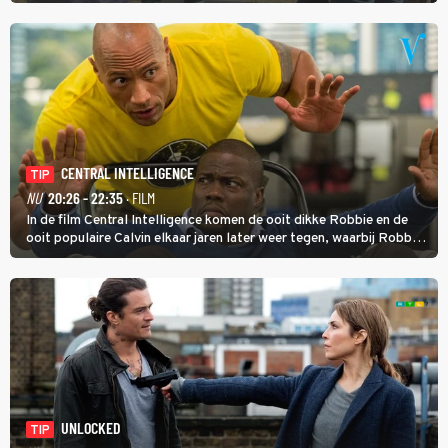
homoseksuele woonwagenbewoner had gebroken met zijn familie
en verliet het kamp met slaande ruzie.
CENTRAL INTELLIGENCE
TIP
NU
20:26 - 22:35
· FILM
In de film Central Intelligence komen de ooit dikke Robbie en de
ooit populaire Calvin elkaar jaren later weer tegen, waarbij Robbie,
inmiddels supergespierd en werkzaam voor de CIA, Calvins hulp
goed kan gebruiken.
UNLOCKED
TIP