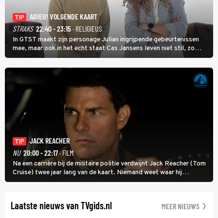
ADIEU! VOLGENDE KAART
TIP
STRAKS
22:40 - 23:15
· RELIGIEUS
In GTST maakt zijn personage Julian ingrijpende gebeurtenissen
mee, maar ook in het echt staat Cas Jansens leven niet stil, zo
vertelt hij in Adieu! Volgende Kaart.
JACK REACHER
TIP
NU
20:00 - 22:17
· FILM
Na een carrière bij de militaire politie verdwijnt Jack Reacher (Tom
Cruise) twee jaar lang van de kaart. Niemand weet waar hij
uithangt, totdat moordverdachte James Barr naar hem vraagt.
Laatste nieuws van TVgids.nl
MEER NIEUWS