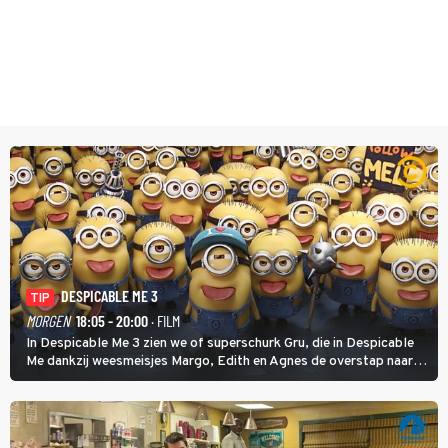
DESPICABLE ME 3
TIP
MORGEN
18:05 - 20:00
· FILM
In Despicable Me 3 zien we of superschurk Gru, die in Despicable
Me dankzij weesmeisjes Margo, Edith en Agnes de overstap naar
het rechte pad maakte, ook op dat pad weet te blijven.