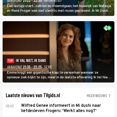
VANAVOND
21:23 - 22:30
· INFORMATIEF
Een lastige start, ziekten en vreemdgaan; het huwelijk van Natasja
en René Froger was niet slechts met rozen geplaveid. In Mi Dushi:
Wat Is Dan Liefde? neemt Wilfred Genee het showbizzkoppel mee
uit vissen om het over de liefde te hebben.
IK VAL NIET, IK DANS
TIP
VANAVOND
21:35 - 22:25
· SERIE
Emma krijgt een gigantische klap te verwerken wanneer ze
opnieuw ziek blijkt te zijn, maar in de laatste aflevering Ik Val Niet,
Ik Dans laat ze zien dat ze niet van plan is op te geven, zelfs als ze
daarvoor een ingrijpende operatie moet ondergaan.
Laatste nieuws van TVgids.nl
MEER NIEUWS
08:45
Wilfred Genee informeert in Mi dushi naar
liefdesleven Frogers: ‘Werkt alles nog?’