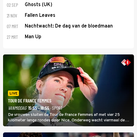
02 SEP
Ghosts (UK)
21 NOV
Fallen Leaves
07 MRT
Nachtwacht: De dag van de bloedmaan
27 MRT
Man Up
LIVE
TOUR DE FRANCE FEMMES
VANMIDDAG
15:55 - 18:55
· SPORT
De vrouwen sluiten de Tour de France Femmes af met vier 25
kilometer lange rondes door Nice. Onderweg wacht viermaal de
zware Col d'Èze. Aan de finish op de Promenade des Anglais krijgt
de eindwinnaar de laatste gele trui.