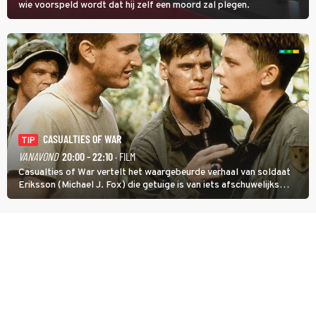
wie voorspeld wordt dat hij zelf een moord zal plegen.
CASUALTIES OF WAR
TIP
VANAVOND
20:00 - 22:10
· FILM
Casualties of War vertelt het waargebeurde verhaal van soldaat
Eriksson (Michael J. Fox) die getuige is van iets afschuwelijks
tijdens de Vietnamoorlog. Hij besluit uit de school te klappen.