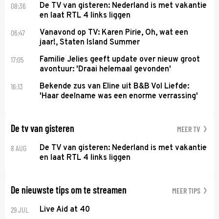
08:36
De TV van gisteren: Nederland is met vakantie
en laat RTL 4 links liggen
06:47
Vanavond op TV: Karen Pirie, Oh, wat een
jaar!, Staten Island Summer
17:05
Familie Jelies geeft update over nieuw groot
avontuur: 'Draai helemaal gevonden'
16:13
Bekende zus van Eline uit B&B Vol Liefde:
'Haar deelname was een enorme verrassing'
De tv van gisteren
MEER TV
8 AUG
De TV van gisteren: Nederland is met vakantie
en laat RTL 4 links liggen
De nieuwste tips om te streamen
MEER TIPS
29 JUL
Live Aid at 40