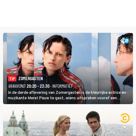
ZOMERGASTEN
TIP
VANAVOND
20:20 - 23:30
· INFORMATIEF
In de derde aflevering van Zomergasten is de kleurrijke actrice en
muzikante Merel Pauw te gast, wiens uitspraken vooraf een
boeiende avond beloven: 'Mijn ideale televisieavond is zoals mijn
identiteit: grenzeloos, absurd en vol angsten'.