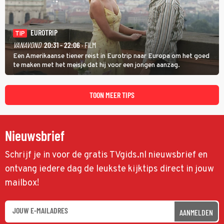
EUROTRIP
TIP
VANAVOND
20:31 - 22:06
· FILM
Een Amerikaanse tiener reist in Eurotrip naar Europa om het goed
te maken met het meisje dat hij voor een jongen aanzag.
TOON MEER TIPS
Nieuwsbrief
Schrijf je in voor de gratis TVgids.nl nieuwsbrief en
ontvang iedere dag de leukste kijktips direct in jouw
mailbox!
AANMELDEN