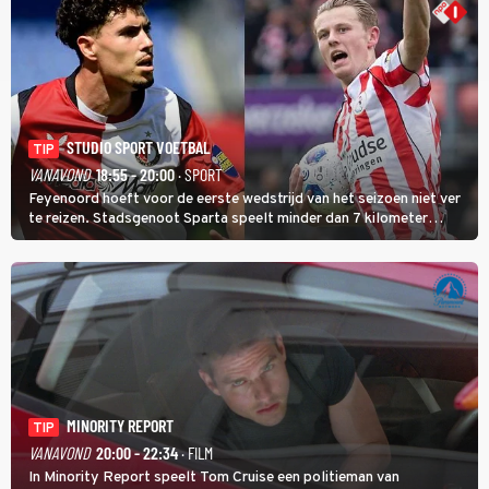
STUDIO SPORT VOETBAL
TIP
VANAVOND
18:55 - 20:00
· SPORT
Feyenoord hoeft voor de eerste wedstrijd van het seizoen niet ver
te reizen. Stadsgenoot Sparta speelt minder dan 7 kilometer
verderop. Feyenoord trok de Spaanse spits Nacho Ferri aan van
KVC Westerlo uit België.
MINORITY REPORT
TIP
VANAVOND
20:00 - 22:34
· FILM
In Minority Report speelt Tom Cruise een politieman van