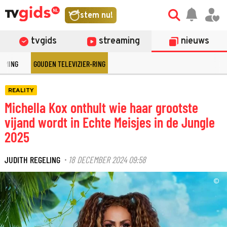
stem nu!
tvgids
streaming
nieuws
EAMING
GOUDEN TELEVIZIER-RING
REALITY
Michella Kox onthult wie haar grootste
vijand wordt in Echte Meisjes in de Jungle
2025
JUDITH REGELING
18 DECEMBER 2024 09:58
·
©