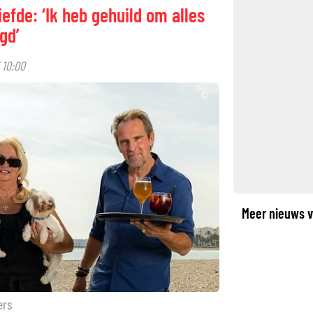
efde: ‘Ik heb gehuild om alles
gd’
 10:00
©
Meer nieuws v
ers