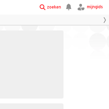
mijngids
zoeken