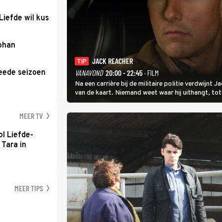
Liefde wil kus
Johan
JACK REACHER
TIP
eede seizoen
VANAVOND
20:00 - 22:45
· FILM
Na een carrière bij de militaire politie verdwijnt
van de kaart. Niemand weet waar hij uithangt, t
hem vraagt.
MEER TV
l Liefde-
 Tara in
MEER TIPS