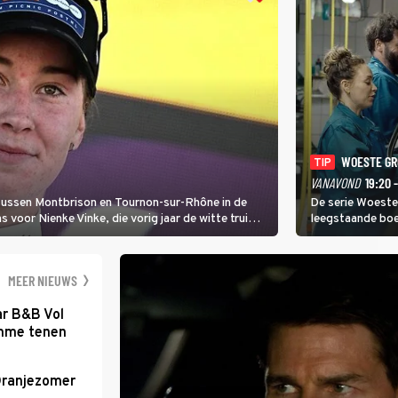
WOESTE G
TIP
VANAVOND
19:20 
 tussen Montbrison en Tournon-sur-Rhône in de
De serie Woeste
voor Nienke Vinke, die vorig jaar de witte trui
leegstaande boe
melkveebedrijf 
dicht bij een Na
een gevaarlijke 
MEER NIEUWS
ar B&B Vol
romme tenen
Oranjezomer