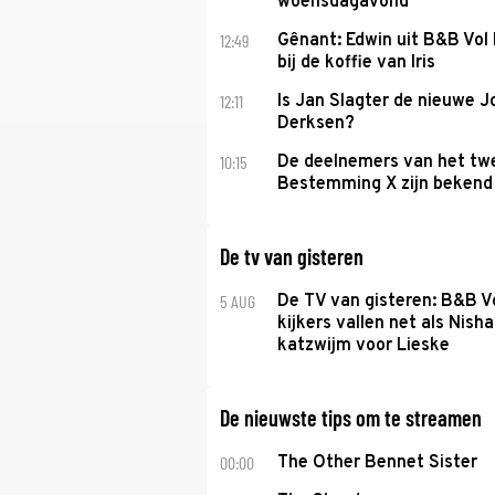
woensdagavond
12:49
Gênant: Edwin uit B&B Vol 
bij de koffie van Iris
12:11
Is Jan Slagter de nieuwe 
Derksen?
10:15
De deelnemers van het tw
Bestemming X zijn bekend
De tv van gisteren
5 AUG
De TV van gisteren: B&B Vo
kijkers vallen net als Nisha
katzwijm voor Lieske
De nieuwste tips om te streamen
00:00
The Other Bennet Sister