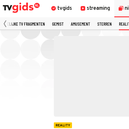
tvgids
streaming
n
MERKELIJKE TV FRAGMENTEN
GEMIST
AMUSEMENT
STERREN
REALI
REALITY