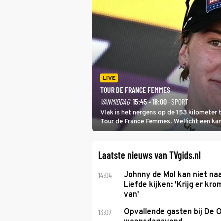
LIVE
TOUR DE FRANCE FEMMES
VANMIDDAG
15:45 - 18:00
· SPORT
Vlak is het nergens op de 153 kilometer
Tour de France Femmes. Wellicht een kans 
won.
Laatste nieuws van TVgids.nl
14:04
Johnny de Mol kan niet na
Liefde kijken: 'Krijg er k
van'
13:07
Opvallende gasten bij De 