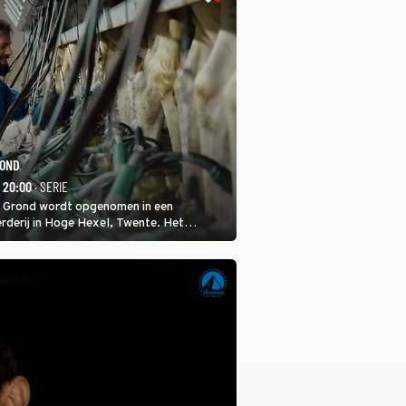
ROND
- 20:00
· SERIE
 Grond wordt opgenomen in een
rderij in Hoge Hexel, Twente. Het
met 160 koeien moest sluiten, omdat het
tura 2000-gebied ligt. In de serie heerst er
veeziekte.