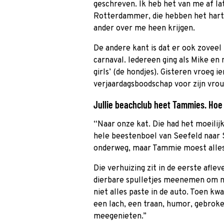
geschreven. Ik heb het van me af lat
Rotterdammer, die hebben het hart o
ander over me heen krijgen.
De andere kant is dat er ook zoveel
carnaval. Iedereen ging als Mike en 
girls’ (de hondjes). Gisteren vroeg i
verjaardagsboodschap voor zijn vrou
Jullie beachclub heet Tammies. Hoe
“Naar onze kat. Die had het moeilij
hele beestenboel van Seefeld naar 
onderweg, maar Tammie moest alle
Die verhuizing zit in de eerste afleve
dierbare spulletjes meenemen om mi
niet alles paste in de auto. Toen kw
een lach, een traan, humor, gebroke
meegenieten.”