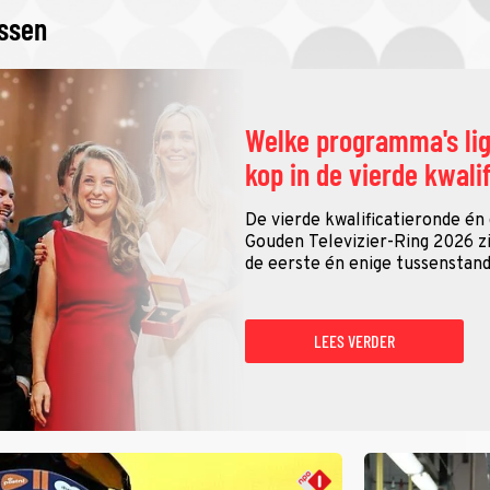
issen
Welke programma's li
kop in de vierde kwali
De vierde kwalificatieronde én
Gouden Televizier-Ring 2026 zij
de eerste én enige tussenstand
LEES VERDER