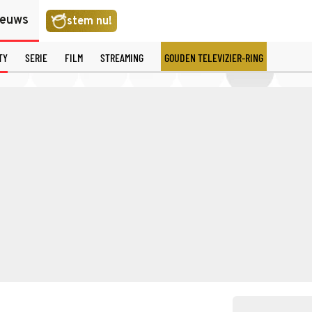
ieuws
stem nu!
TY
SERIE
FILM
STREAMING
GOUDEN TELEVIZIER-RING