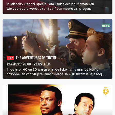
In Minority Report speelt Tom Cruise een politieman van
wie voorspeld wordt dat hij zelf een moord zal plegen.
THE ADVENTURES OF TINTIN
TIP
VANAVOND
20:00 - 22:05
· FILM
In de jaren 60 en 70 waren er al de tekenfilms naar de Kuifje-
stripboeken van striptekenaar Hergé. In 2011 kwam Kuifje nog
meer tot leven in The Adventures of Tintin van Steven Spielberg.