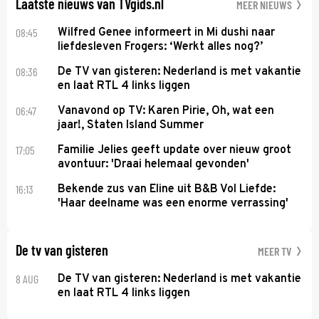
Laatste nieuws van TVgids.nl
MEER NIEUWS
08:45
Wilfred Genee informeert in Mi dushi naar
liefdesleven Frogers: ‘Werkt alles nog?’
08:36
De TV van gisteren: Nederland is met vakantie
en laat RTL 4 links liggen
06:47
Vanavond op TV: Karen Pirie, Oh, wat een
jaar!, Staten Island Summer
17:05
Familie Jelies geeft update over nieuw groot
avontuur: 'Draai helemaal gevonden'
16:13
Bekende zus van Eline uit B&B Vol Liefde:
'Haar deelname was een enorme verrassing'
De tv van gisteren
MEER TV
8 AUG
De TV van gisteren: Nederland is met vakantie
en laat RTL 4 links liggen