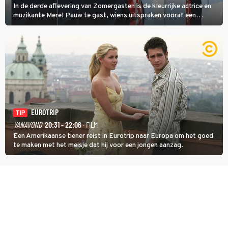
In de derde aflevering van Zomergasten is de kleurrijke actrice en
muzikante Merel Pauw te gast, wiens uitspraken vooraf een
boeiende avond beloven: 'Mijn ideale televisieavond is zoals mijn
identiteit: grenzeloos, absurd en vol angsten'.
EUROTRIP
TIP
VANAVOND
20:31 - 22:06
· FILM
Een Amerikaanse tiener reist in Eurotrip naar Europa om het goed
te maken met het meisje dat hij voor een jongen aanzag.