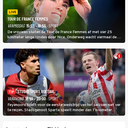
LIVE
TOUR DE FRANCE FEMMES
VANMIDDAG
15:55 - 18:55
· SPORT
De vrouwen sluiten de Tour de France Femmes af met vier 25
kilometer lange rondes door Nice. Onderweg wacht viermaal de
zware Col d'Èze. Aan de finish op de Promenade des Anglais krijgt
de eindwinnaar de laatste gele trui.
STUDIO SPORT VOETBAL
TIP
VANAVOND
18:55 - 20:00
· SPORT
Feyenoord hoeft voor de eerste wedstrijd van het seizoen niet ver
te reizen. Stadsgenoot Sparta speelt minder dan 7 kilometer
verderop. Feyenoord trok de Spaanse spits Nacho Ferri aan van
KVC Westerlo uit België.