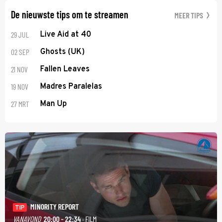
De nieuwste tips om te streamen
MEER TIPS
29 JUL
Live Aid at 40
02 SEP
Ghosts (UK)
21 NOV
Fallen Leaves
19 NOV
Madres Paralelas
27 MRT
Man Up
MINORITY REPORT
TIP
VANAVOND
20:00 - 22:34
· FILM