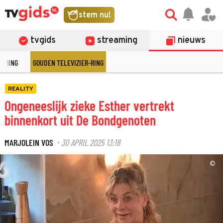
stem nu!
tvgids
streaming
nieuws
EAMING
GOUDEN TELEVIZIER-RING
REALITY
Ongeneeslijk zieke Esther vertrekt
binnenkort uit De Bondgenoten
MARJOLEIN VOS
30 APRIL 2025 13:18
·
©