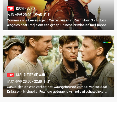
RUSH HOUR 3
TIP
VANAVOND
20:00 - 21:45
· FILM
Commissaris Lee en agent Carter reizen in Rush Hour 3 van Los
Angeles naar Parijs om een groep Chinese criminelen met harde
hand aan te pakken.
CASUALTIES OF WAR
TIP
VANAVOND
20:00 - 22:10
· FILM
Casualties of War vertelt het waargebeurde verhaal van soldaat
Eriksson (Michael J. Fox) die getuige is van iets afschuwelijks
tijdens de Vietnamoorlog. Hij besluit uit de school te klappen.