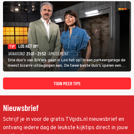
kinderen veilig laten opgroeien.
LOS HET OP!
TIP
VANAVOND
21:01 - 21:52
· AMUSEMENT
Drie duo’s van BN’ers gaan in Los het op! in een parkeergarage de
meest bizarre uitdagingen aan. De twee beste duo’s spelen een
onderlinge finale. Met in deze aflevering onder anderen cabaretiers
Nabil Aoulad Ayad en Annick Boer.
TOON MEER TIPS
Nieuwsbrief
Schrijf je in voor de gratis TVgids.nl nieuwsbrief en
ontvang iedere dag de leukste kijktips direct in jouw