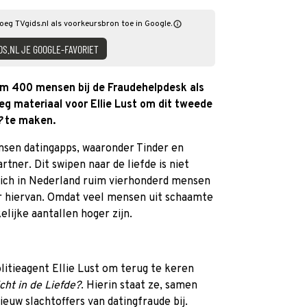
 Voeg TVgids.nl als voorkeursbron toe in Google.
DS.NL JE GOOGLE-FAVORIET
uim 400 mensen bij de Fraudehelpdesk als
eg materiaal voor Ellie Lust om dit tweede
?
te maken.
sen datingapps, waaronder Tinder en
tner. Dit swipen naar de liefde is niet
 zich in Nederland ruim vierhonderd mensen
er hiervan. Omdat veel mensen uit schaamte
lijke aantallen hoger zijn.
itieagent Ellie Lust om terug te keren
cht in de Liefde?
. Hierin staat ze, samen
uw slachtoffers van datingfraude bij.