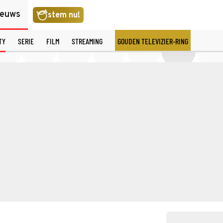
ieuws
stem nu!
TY
SERIE
FILM
STREAMING
GOUDEN TELEVIZIER-RING