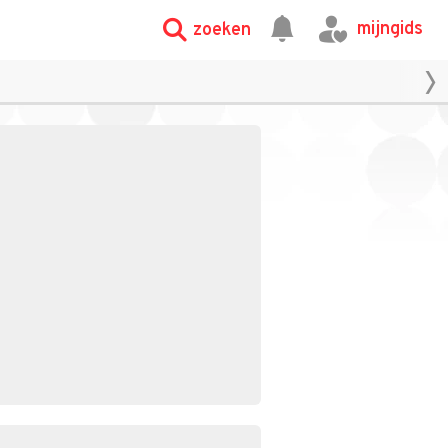
mijngids
zoeken