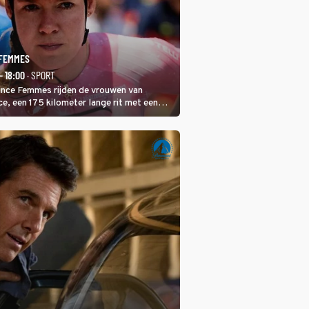
 FEMMES
- 18:00
· SPORT
rance Femmes rijden de vrouwen van
ce, een 175 kilometer lange rit met een
 in het midden. Dat is mogelijk niet de
is, dat is de temperatuur. Het kan in Nice
eet worden.