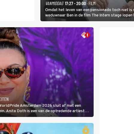
VANMIDDAG
17:27 - 20:00
· FILM
Omdat het leven van een pensionado toch niet is 
weduwnaar Ben in de film The Intern stage lopen 
gouden zet blijkt te zijn.
EITEN
 WorldPride Amsterdam 2026 sluit af met een
. Anita Doth is een van de optredende artiesten.
s zangeres van 2Unlimited.