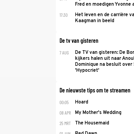
Fred en moedigen Yvonne 
17:30
Het leven en de carrière v
Kaagman in beeld
De tv van gisteren
7 AUG
De TV van gisteren: De B
kijkers halen uit naar Anou
Dominique na besluit over 
'Hypocriet'
De nieuwste tips om te streamen
00:05
Hoard
08 APR
My Mother's Wedding
25 MRT
The Housemaid
01 JUN
Red Dawn