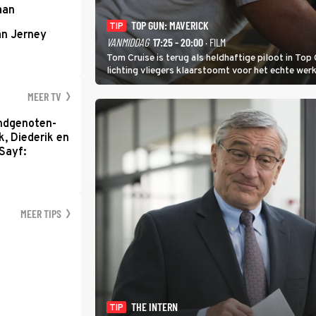
aan
TOP GUN: MAVERICK
TIP
an Jerney
VANMIDDAG
17:25 - 20:00
· FILM
Tom Cruise is terug als heldhaftige piloot in Top 
lichting vliegers klaarstoomt voor het echte werk
MEER TV
ondgenoten-
k, Diederik en
Sayf:
MEER TIPS
THE INTERN
TIP