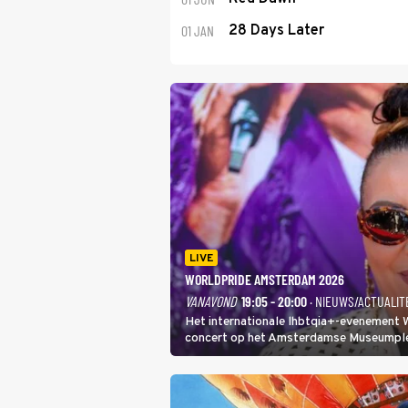
01 JAN
28 Days Later
LIVE
WORLDPRIDE AMSTERDAM 2026
VANAVOND
19:05 - 20:00
· NIEUWS/ACTUALIT
Het internationale lhbtqia+-evenement
concert op het Amsterdamse Museumplein
In de jaren 90 veroverde ze de wereld al