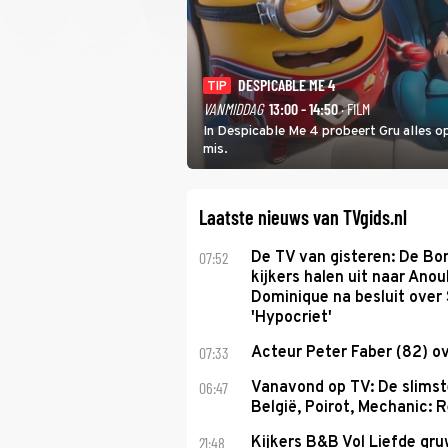
DESPICABLE ME 4
TIP
VANMIDDAG
13:00 - 14:50
· FILM
In Despicable Me 4 probeert Gru alles op
mis.
Laatste nieuws van TVgids.nl
07:52
De TV van gisteren: De B
kijkers halen uit naar Anou
Dominique na besluit over 
'Hypocriet'
07:33
Acteur Peter Faber (82) o
06:47
Vanavond op TV: De slims
België, Poirot, Mechanic: 
21:48
Kijkers B&B Vol Liefde gr