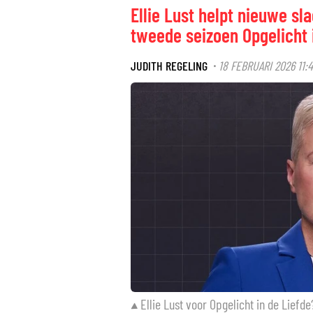
Ellie Lust helpt nieuwe sl
tweede seizoen Opgelicht 
JUDITH REGELING
18 FEBRUARI 2026 11:4
·
Ellie Lust voor Opgelicht in de Liefde