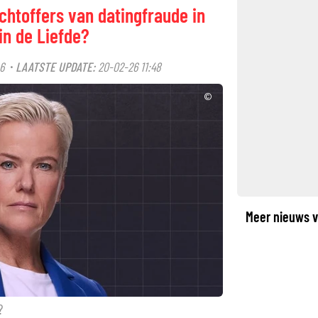
achtoffers van datingfraude in
in de Liefde?
6
LAATSTE UPDATE:
20-02-26 11:48
·
©
Meer nieuws v
?