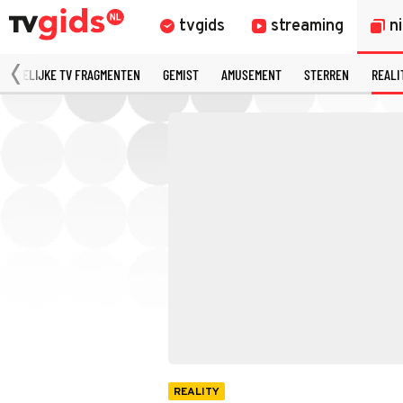
tvgids
streaming
n
MERKELIJKE TV FRAGMENTEN
GEMIST
AMUSEMENT
STERREN
REALI
REALITY