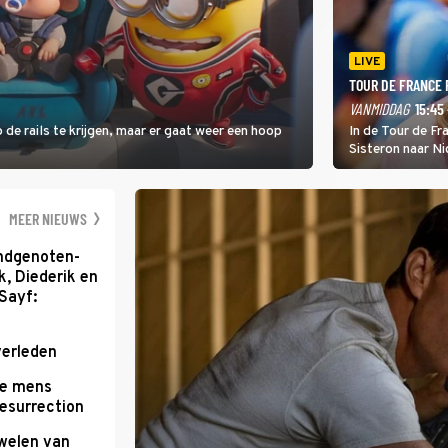
LIVE
TOUR DE FRANCE
VANMIDDAG
15:45 
 de rails te krijgen, maar er gaat weer een hoop
In de Tour de F
Sisteron naar Ni
geleidelijke klim
zwaarste hindern
namelijk bloedh
MEER NIEUWS
ondgenoten-
k, Diederik en
Sayf:
verleden
te mens
Resurrection
uwelen van