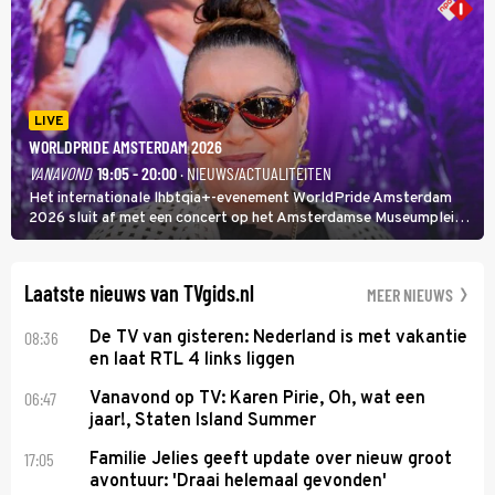
LIVE
WORLDPRIDE AMSTERDAM 2026
VANAVOND
19:05 - 20:00
· NIEUWS/ACTUALITEITEN
Het internationale lhbtqia+-evenement WorldPride Amsterdam
2026 sluit af met een concert op het Amsterdamse Museumplein.
Anita Doth is een van de optredende artiesten. In de jaren 90
veroverde ze de wereld als zangeres van 2Unlimited.
Laatste nieuws van TVgids.nl
MEER NIEUWS
08:36
De TV van gisteren: Nederland is met vakantie
en laat RTL 4 links liggen
06:47
Vanavond op TV: Karen Pirie, Oh, wat een
jaar!, Staten Island Summer
17:05
Familie Jelies geeft update over nieuw groot
avontuur: 'Draai helemaal gevonden'