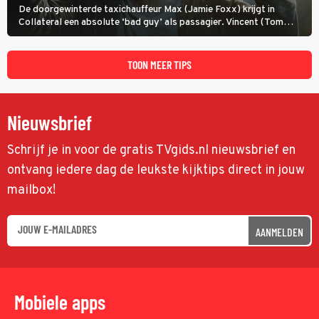
De doorgewinterde taxichauffeur Max (Jamie Foxx) krijgt in
Collateral een absolute ‘bad guy’ als passagier. Vincent (Tom
Cruise) heeft hem nodig om hem de stad door te loodsen om een
wel heel lugubere reden.
TOON MEER TIPS
Nieuwsbrief
Schrijf je in voor de gratis TVgids.nl nieuwsbrief en
ontvang iedere dag de leukste kijktips direct in jouw
mailbox!
AANMELDEN
Mobiele apps