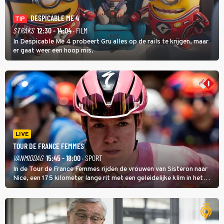
DESPICABLE ME 4
TIP
STRAKS
12:30 - 14:04
· FILM
In Despicable Me 4 probeert Gru alles op de rails te krijgen, maar
er gaat weer een hoop mis.
LIVE
TOUR DE FRANCE FEMMES
VANMIDDAG
15:45 - 18:00
· SPORT
In de Tour de France Femmes rijden de vrouwen van Sisteron naar
Nice, een 175 kilometer lange rit met een geleidelijke klim in het
midden. Dat is mogelijk niet de zwaarste hindernis, dat is de
temperatuur. Het kan in Nice namelijk bloedheet worden.