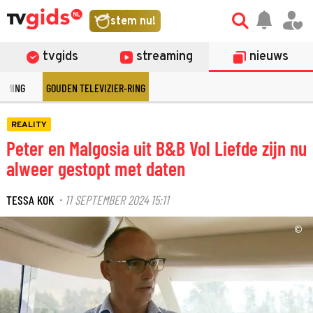
stem nu!
tvgids
streaming
nieuws
EAMING
GOUDEN TELEVIZIER-RING
REALITY
Peter en Malgosia uit B&B Vol Liefde zijn nu
alweer gestopt met daten
TESSA KOK
11 SEPTEMBER 2024 15:11
·
©