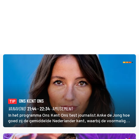
ONS KENT ONS
TIP
VANAVOND
21:44 - 22:34
· AMUSEMENT
In het programma Ons Kent Ons test journalist Anke de Jong hoe
goed zij de gemiddelde Nederlander kent, waarbij de voormalig
hoofdredacteur van modebladen Glamour en Elle het samen met
rapper Keizer opneemt tegen Edson da Graça en Marc-Marie
Huijbregts.