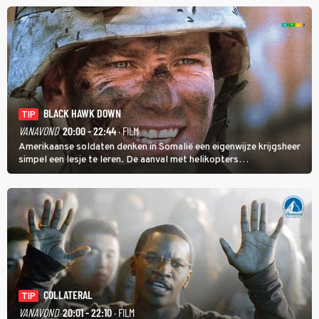
BLACK HAWK DOWN
TIP
VANAVOND
20:00 - 22:44
· FILM
Amerikaanse soldaten denken in Somalië een eigenwijze krijgsheer
simpel een lesje te leren. De aanval met helikopters
verloopt in Black Hawk down dramatisch.
COLLATERAL
TIP
VANAVOND
20:01 - 22:10
· FILM