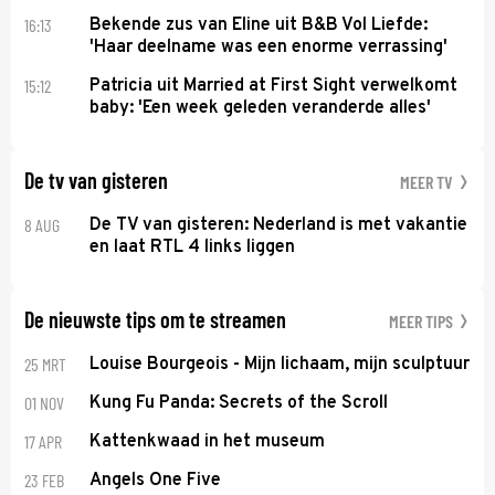
16:13
Bekende zus van Eline uit B&B Vol Liefde:
'Haar deelname was een enorme verrassing'
15:12
Patricia uit Married at First Sight verwelkomt
baby: 'Een week geleden veranderde alles'
De tv van gisteren
MEER TV
8 AUG
De TV van gisteren: Nederland is met vakantie
en laat RTL 4 links liggen
De nieuwste tips om te streamen
MEER TIPS
25 MRT
Louise Bourgeois - Mijn lichaam, mijn sculptuur
01 NOV
Kung Fu Panda: Secrets of the Scroll
17 APR
Kattenkwaad in het museum
23 FEB
Angels One Five