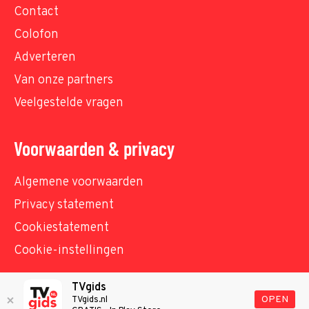
Contact
Colofon
Adverteren
Van onze partners
Veelgestelde vragen
Voorwaarden & privacy
Algemene voorwaarden
Privacy statement
Cookiestatement
Cookie-instellingen
TVgids
© TVgids.nl 2026 - All rights reserved. No text and
OPEN
TVgids.nl