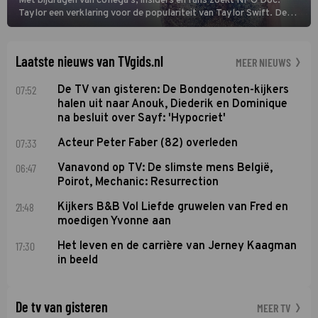
Met bijdragen van collega's, insiders en fans zoekt NPO Doc:
Taylor een verklaring voor de populariteit van Taylor Swift. De
singer-songwriter is een van de succesvolste sterren van onze tijd
en een inspiratie voor velen. (HH)
Laatste nieuws van TVgids.nl
MEER NIEUWS
07:52
De TV van gisteren: De Bondgenoten-kijkers
halen uit naar Anouk, Diederik en Dominique
na besluit over Sayf: 'Hypocriet'
07:33
Acteur Peter Faber (82) overleden
06:47
Vanavond op TV: De slimste mens België,
Poirot, Mechanic: Resurrection
21:48
Kijkers B&B Vol Liefde gruwelen van Fred en
moedigen Yvonne aan
17:30
Het leven en de carrière van Jerney Kaagman
in beeld
De tv van gisteren
MEER TV