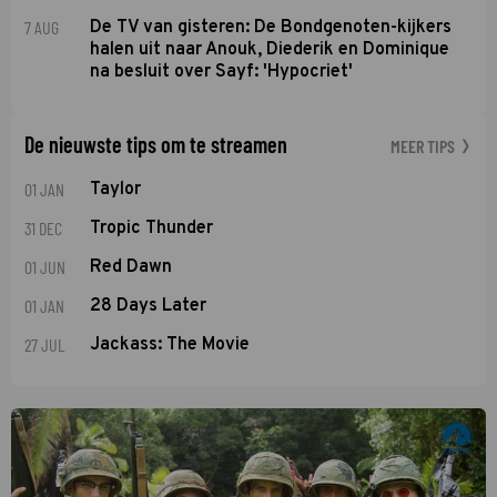
7 AUG
De TV van gisteren: De Bondgenoten-kijkers
halen uit naar Anouk, Diederik en Dominique
na besluit over Sayf: 'Hypocriet'
De nieuwste tips om te streamen
MEER TIPS
01 JAN
Taylor
31 DEC
Tropic Thunder
01 JUN
Red Dawn
01 JAN
28 Days Later
27 JUL
Jackass: The Movie