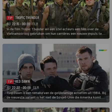
TROPIC THUNDER
TIP
NU
22:15 - 00:20
· FILM
In de film Tropic Thunder wil een stel acteurs een film over de
Vietnamoorlog gebruiken om hun carrières een nieuwe impuls te
geven, maar tijdens de opnamen in het zuiden van Vietnam komen
ze in een oorlog tussen twee drugsbendes terecht.
RED DAWN
TIP
NU
22:22 - 00:09
· FILM
Red Dawn is een remake van de gelijknamige actiefilm uit 1984. Bij
de nieuwste variant is het niet de Sovjet-Unie die Amerika komt
binnenvallen, maar zijn Rusland en Noord-Korea de vijanden.