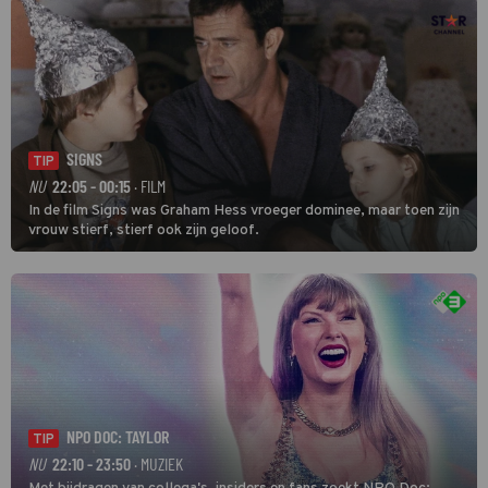
SIGNS
TIP
NU
22:05 - 00:15
· FILM
In de film Signs was Graham Hess vroeger dominee, maar toen zijn
vrouw stierf, stierf ook zijn geloof.
NPO DOC: TAYLOR
TIP
NU
22:10 - 23:50
· MUZIEK