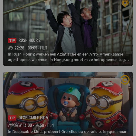
RUSH HOUR 2
TIP
NU
22:26 - 00:09
· FILM
In Rush Hour 2 werken een Aziatische en een Afro-Amerikaanse
agent opnieuw samen. In Hongkong moeten ze het opnemen tegen
een bende die met vals geld handelt.
DESPICABLE ME 4
TIP
MORGEN
13:00 - 14:50
· FILM
In Despicable Me 4 probeert Gru alles op de rails te krijgen, maar