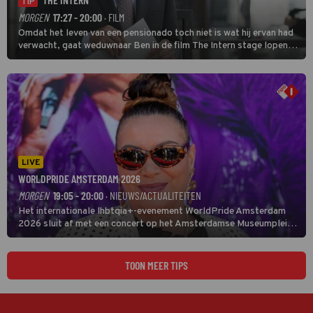
TIP
MORGEN
17:27 - 20:00
· FILM
Omdat het leven van een pensionado toch niet is wat hij ervan had
verwacht, gaat weduwnaar Ben in de film The Intern stage lopen
bij de hippe webwinkel van Jules, wat een gouden zet blijkt te zijn.
LIVE
WORLDPRIDE AMSTERDAM 2026
MORGEN
19:05 - 20:00
· NIEUWS/ACTUALITEITEN
Het internationale lhbtqia+-evenement WorldPride Amsterdam
2026 sluit af met een concert op het Amsterdamse Museumplein.
Anita Doth is een van de optredende artiesten. In de jaren 90
veroverde ze de wereld als zangeres van 2Unlimited.
TOON MEER TIPS