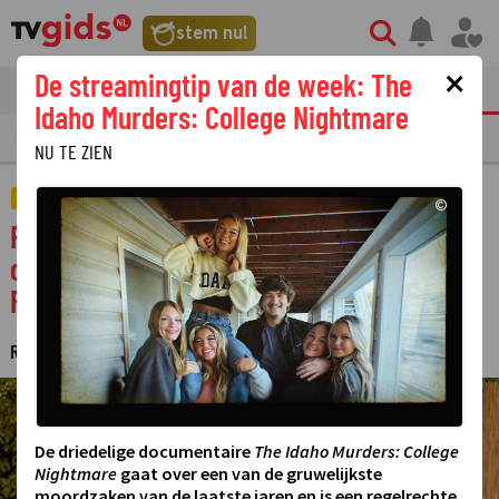
stem nu!
×
De streamingtip van de week: The
tvgids
streaming
nieuws
Idaho Murders: College Nightmare
EAMING
GOUDEN TELEVIZIER-RING
NU TE ZIEN
REALITY
©
Ronald de Boer en dochter Demi hebben
openhartige gesprekken in Survive Your
Family
REDACTIE TVGIDS.NL
21 MEI 2026 22:25
·
©
De driedelige documentaire
The Idaho Murders: College
Nightmare
gaat over een van de gruwelijkste
moordzaken van de laatste jaren en is een regelrechte