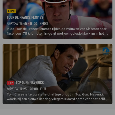
LIVE
TOUR DE FRANCE FEMMES
MORGEN
15:45 - 18:00
· SPORT
In de Tour de France Femmes rijden de vrouwen van Sisteron naar
Nice, een 175 kilometer lange rit met een geleidelijke klim in het
midden. Dat is mogelijk niet de zwaarste hindernis, dat is de
temperatuur. Het kan in Nice namelijk bloedheet worden.
TOP GUN: MAVERICK
TIP
MORGEN
17:25 - 20:00
· FILM
Tom Cruise is terug als heldhaftige piloot in Top Gun: Maverick
waarin hij een nieuwe lichting vliegers klaarstoomt voor het echte
werk.