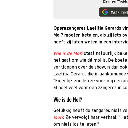
Zie meer TVgids.
MAAK TVGI
Operazangeres Laetitia Gerards vin
Mol? moeten betalen, als zij iets o
heeft zij laten weten in een interv
Wie is de Mol?
staat natuurlijk bek
het gaat om wie dé mol is. De boete
verklappen over de show, is dan ook
Laetitia Gerards die in aankomende 
"Eigenlijk zouden ze voor mij een a
al heel veel voor een zangeres in co
Wie is de Mol?
Gelukkig heeft de zangeres niets v
Mol?
.
Ze vervolgt haar verhaal: "Het
om niets los te laten."