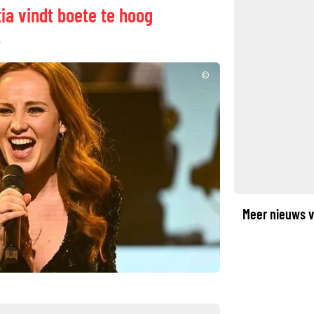
a vindt boete te hoog
©
Meer nieuws v