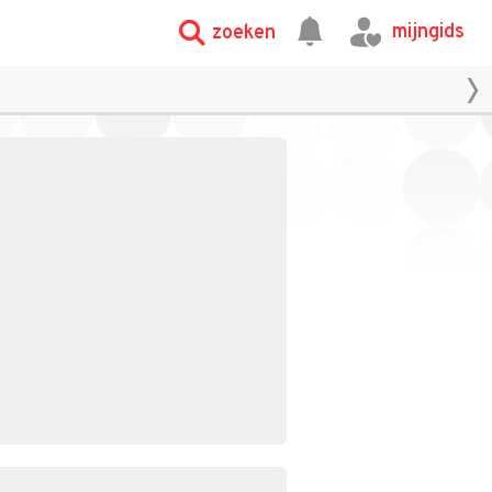
mijngids
zoeken