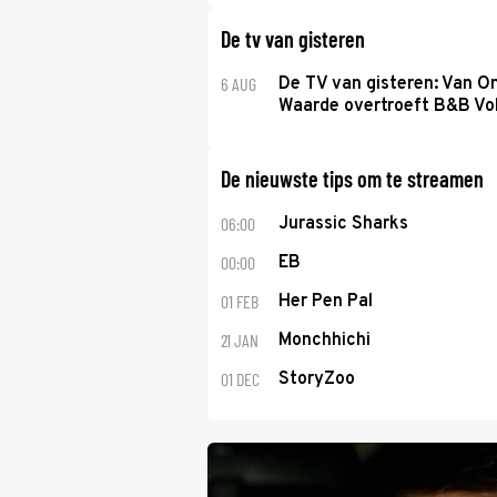
De tv van gisteren
6 AUG
De TV van gisteren: Van O
Waarde overtroeft B&B Vol
De nieuwste tips om te streamen
06:00
Jurassic Sharks
00:00
EB
01 FEB
Her Pen Pal
21 JAN
Monchhichi
01 DEC
StoryZoo