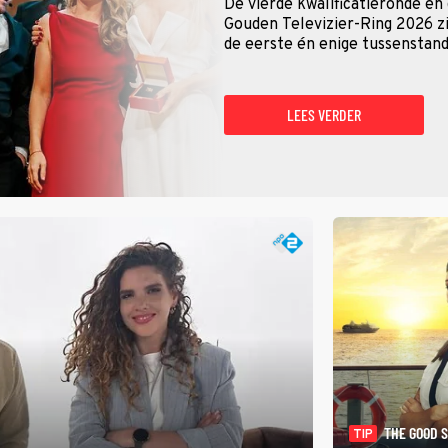
De vierde kwalificatieronde én
Gouden Televizier-Ring 2026 zij
de eerste én enige tussenstand
LEES VERDER
THE GOOD 
TIP