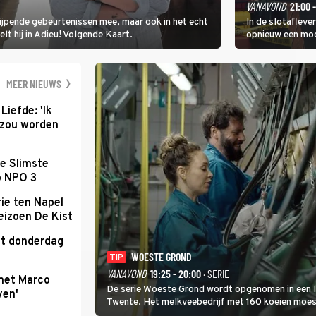
VANAVOND
21:00 
rijpende gebeurtenissen mee, maar ook in het echt
In de slotafleve
elt hij in Adieu! Volgende Kaart.
opnieuw een moo
waarbij dit keer
kapitein Marlowe 
MEER NIEUWS
Liefde: 'Ik
d zou worden
e Slimste
p NPO 3
ie ten Napel
eizoen De Kist
kt donderdag
WOESTE GROND
TIP
VANAVOND
19:25 - 20:00
· SERIE
met Marco
De serie Woeste Grond wordt opgenomen in een l
ven'
Twente. Het melkveebedrijf met 160 koeien moest 
2000-gebied ligt. In de serie heerst er een gevaar