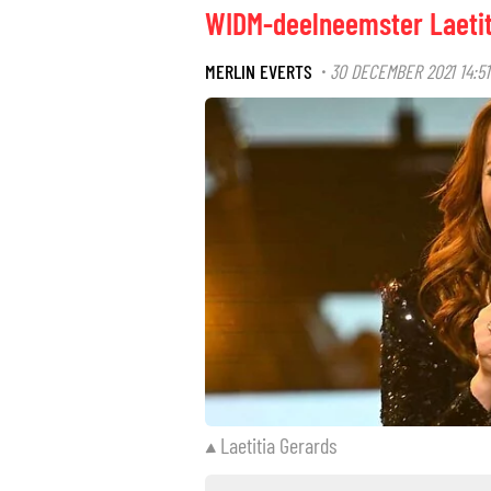
WIDM-deelneemster Laetiti
MERLIN EVERTS
30 DECEMBER 2021 14:51
·
Laetitia Gerards