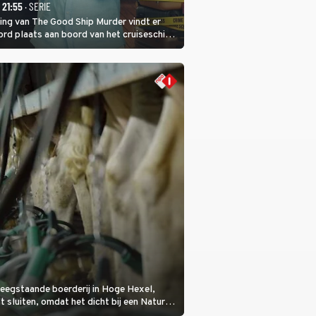
- 21:55
· SERIE
ring van The Good Ship Murder vindt er
rd plaats aan boord van het cruiseschip,
 een bemanningslid het slachtoffer is en
de dader lijkt te zijn.
eegstaande boerderij in Hoge Hexel,
sluiten, omdat het dicht bij een Natura
lijke veeziekte.