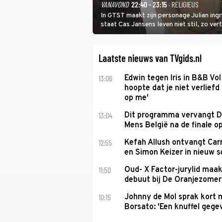
VANAVOND
22:40 - 23:15
· RELIGIEUS
In GTST maakt zijn personage Julian ing
staat Cas Jansens leven niet stil, zo vert
Laatste nieuws van TVgids.nl
13:06
Edwin tegen Iris in B&B Vol 
hoopte dat je niet verlief
op me'
13:04
Dit programma vervangt D
Mens België na de finale o
12:55
Kefah Allush ontvangt Carr
en Simon Keizer in nieuw s
11:50
Oud- X Factor-jurylid maa
debuut bij De Oranjezomer
10:15
Johnny de Mol sprak kort 
Borsato: 'Een knuffel gege