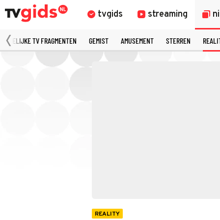
tvgids
streaming
n
MERKELIJKE TV FRAGMENTEN
GEMIST
AMUSEMENT
STERREN
REALI
REALITY