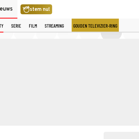
ieuws
stem nu!
TY
SERIE
FILM
STREAMING
GOUDEN TELEVIZIER-RING