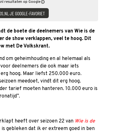
nl resultaten op Google
DS.NL JE GOOGLE-FAVORIET
dt de boete die deelnemers van Wie is de
ver de show verklappen, veel te hoog. Dit
iew met De Volkskrant.
end om geheimhouding en al helemaal als
 voor deelnemers die ook maar iets
 erg hoog. Maar liefst 250.000 euro.
seizoen meedoet, vindt dit erg hoog.
nder tarief moeten hanteren. 10.000 euro is
ronatijd”.
erklapt heeft over seizoen 22 van
Wie is de
 is gebleken dat ik er extreem goed in ben