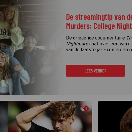
De streamingtip van d
Murders: College Nigh
De driedelige documentaire
Th
Nightmare
gaat over een van d
van de laatste jaren en is een r
LEES VERDER