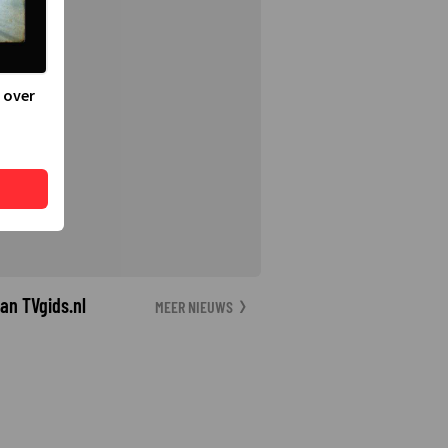
 over
an TVgids.nl
MEER NIEUWS