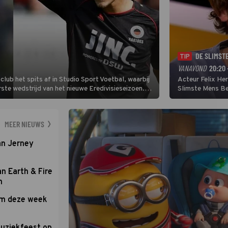
DE SLIMST
TIP
VANAVOND
20:20 
lub het spits af in Studio Sport Voetbal, waarbij
Acteur Felix He
ste wedstrijd van het nieuwe Eredivisieseizoen.
Slimste Mens Bel
hij wil aanvallend voetballen.
de grote favoriet
Nederlandse inb
neemt plaats aan
MEER NIEUWS
an Jerney
an Earth & Fire
n
om deze week