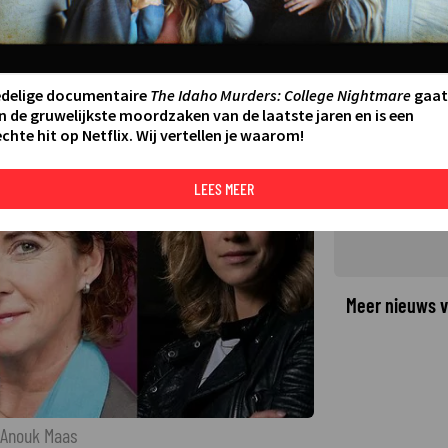
aankomende dramaserie Woeste
2
edelige documentaire
The Idaho Murders: College Nightmare
gaat
n de gruwelijkste moordzaken van de laatste jaren en is een
chte hit op Netflix. Wij vertellen je waarom!
©
LEES MEER
Meer nieuws v
 Anouk Maas