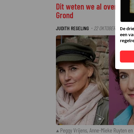
Dit weten we al over de 
Grond
JUDITH REGELING
22 OKTOBER 2024 15:5
·
De dri
een va
regelre
Peggy Vrijens, Anne-Mieke Ruyten en