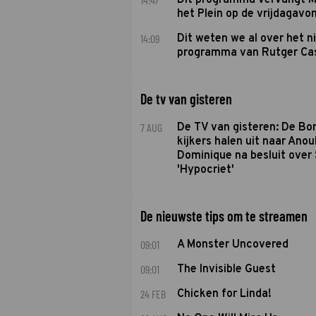
Dit programma vervangt M
het Plein op de vrijdagavo
14:09
Dit weten we al over het 
programma van Rutger Ca
De tv van gisteren
7 AUG
De TV van gisteren: De B
kijkers halen uit naar Anou
Dominique na besluit over 
'Hypocriet'
De nieuwste tips om te streamen
09:01
A Monster Uncovered
09:01
The Invisible Guest
24 FEB
Chicken for Linda!