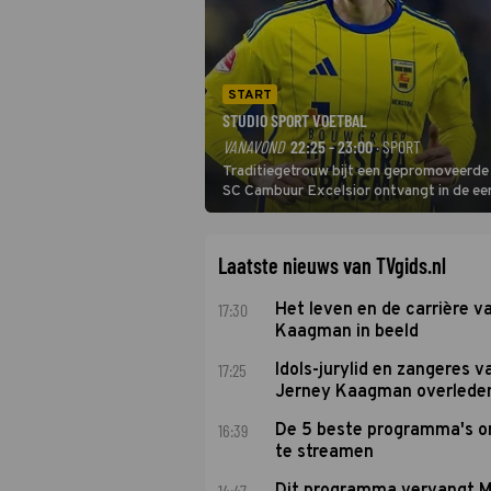
START
STUDIO SPORT VOETBAL
VANAVOND
22:25 - 23:00
· SPORT
Traditiegetrouw bijt een gepromoveerde c
SC Cambuur Excelsior ontvangt in de eer
De nieuwe oefenmeester is Johan Plat en 
Laatste nieuws van TVgids.nl
17:30
Het leven en de carrière v
Kaagman in beeld
17:25
Idols-jurylid en zangeres v
Jerney Kaagman overlede
16:39
De 5 beste programma's 
te streamen
14:47