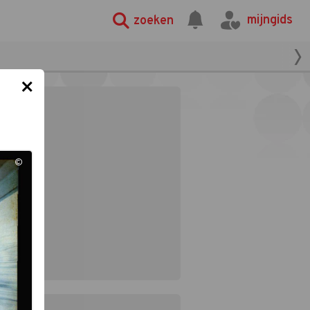
mijngids
zoeken
×
©