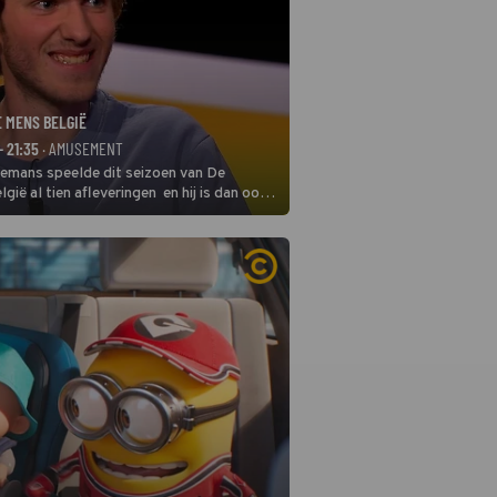
E MENS BELGIË
- 21:35
· AMUSEMENT
remans speelde dit seizoen van De
gië al tien afleveringen en hij is dan ook
 in deze seizoensfinale. En er is
reng, want komiek Soundos El Ahmadi
 de jurytafel.