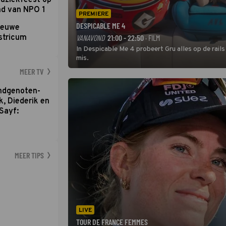
uziekfeest op
nd van NPO 1
PREMIERE
DESPICABLE ME 4
nieuwe
stricum
VANAVOND
21:00 - 22:50
· FILM
In Despicable Me 4 probeert Gru alles op de rails
mis.
MEER TV
ondgenoten-
k, Diederik en
Sayf:
MEER TIPS
LIVE
TOUR DE FRANCE FEMMES