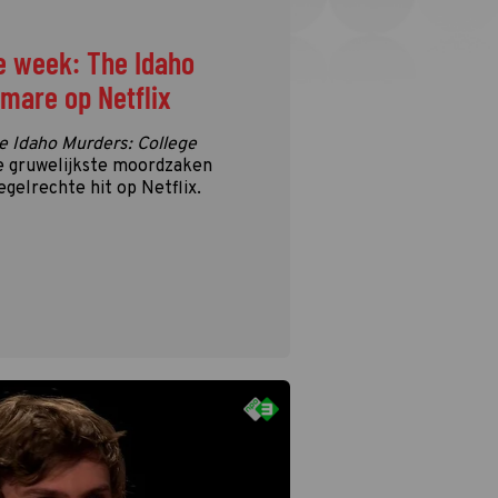
e week: The Idaho
tmare op Netflix
e Idaho Murders: College
e gruwelijkste moordzaken
egelrechte hit op Netflix.