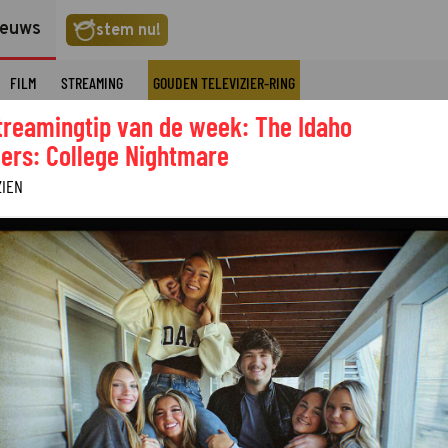
ieuws
stem nu!
FILM
STREAMING
GOUDEN TELEVIZIER-RING
treamingtip van de week: The Idaho
ers: College Nightmare
ZIEN