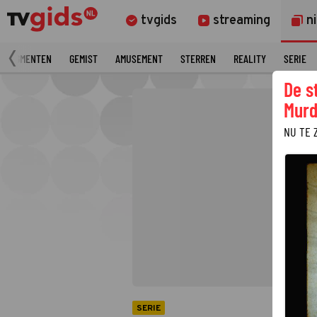
tvgids
streaming
n
 FRAGMENTEN
GEMIST
AMUSEMENT
STERREN
REALITY
SERIE
De s
Murd
NU TE 
SERIE