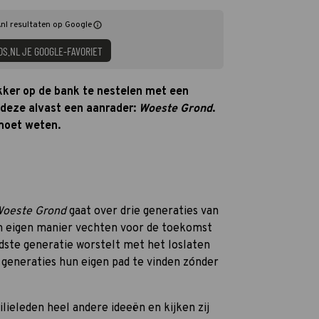
nl resultaten op Google
DS.NL JE GOOGLE-FAVORIET
ekker op de bank te nestelen met een
j deze alvast een aanrader:
Woeste Grond
.
e moet weten.
oeste Grond
gaat over drie generaties van
un eigen manier vechten voor de toekomst
udste generatie worstelt met het loslaten
e generaties hun eigen pad te vinden zónder
ieleden heel andere ideeën en kijken zij