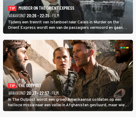
MURDER ON THE ORIENT EXPRESS
TIP
VANAVOND
20:26 - 22:35
· FILM
Tijdens een treinrit van Istanboel naar Calais in Murder on the
Orient Express wordt een van de passagiers vermoord en gaan
detective Hercule Poirot en zijn snor uitzoeken wie van de andere
treinreizigers de dader is.
THE OUTPOST
TIP
VANAVOND
20:27 - 22:57
· FILM
In The Outpost wordt een groep Amerikaanse soldaten op een
heilloze missie naar een vallei in Afghanistan gestuurd, maar wie
overleeft daar een aanval?