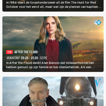
In 1984 vaart de Sovjetonderzeeër uit de film The Hunt for Red
October voor het eerst uit, maar wat zijn de plannen van kapitein
Marko Ramius?
AFTER THE FLOOD
TIP
VANAVOND
20:25 - 21:20
· SERIE
In After the Flood denkt Alan Benson dat milieuactivisten het
hebben gemunt op zijn familie en hun chemiefabriek. Als een
brandende boodschap in het veen de boel op scherp zet, besluit
Jo Marshall de jonge Finn Allen aan de tand te voelen.