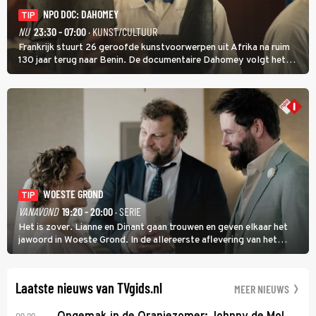
NPO DOC: DAHOMEY
TIP
NU
23:30 - 07:00
· KUNST/CULTUUR
Frankrijk stuurt 26 geroofde kunstvoorwerpen uit Afrika na ruim
130 jaar terug naar Benin. De documentaire Dahomey volgt het
transport en toont de aankomst. Inwoners van Benin bespreken de
betekenis van de teruggave.
WOESTE GROND
TIP
VANAVOND
19:20 - 20:00
· SERIE
Het is zover. Lianne en Dinant gaan trouwen en geven elkaar het
jawoord in Woeste Grond. In de allereerste aflevering van het
eerste seizoen kwam Lianne vanuit de Randstad naar Twente. Daar
is ze inmiddels helemaal op haar plek.
Laatste nieuws van TVgids.nl
MEER NIEUWS