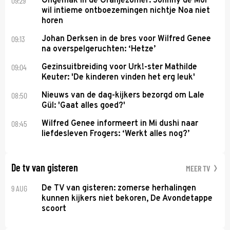
09:29
Ongemak in de Oranjezomer: Johnny de Mol
wil intieme ontboezemingen nichtje Noa niet
horen
09:13
Johan Derksen in de bres voor Wilfred Genee
na overspelgeruchten: ‘Hetze’
09:04
Gezinsuitbreiding voor Urk!-ster Mathilde
Keuter: 'De kinderen vinden het erg leuk'
08:50
Nieuws van de dag-kijkers bezorgd om Lale
Gül: 'Gaat alles goed?'
08:45
Wilfred Genee informeert in Mi dushi naar
liefdesleven Frogers: ‘Werkt alles nog?’
De tv van gisteren
MEER TV
9 AUG
De TV van gisteren: zomerse herhalingen
kunnen kijkers niet bekoren, De Avondetappe
scoort