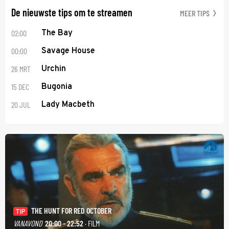
De nieuwste tips om te streamen
MEER TIPS
02:00
The Bay
00:00
Savage House
26 MRT
Urchin
15 DEC
Bugonia
20 JUL
Lady Macbeth
THE HUNT FOR RED OCTOBER
TIP
VANAVOND
20:00 - 22:52
· FILM