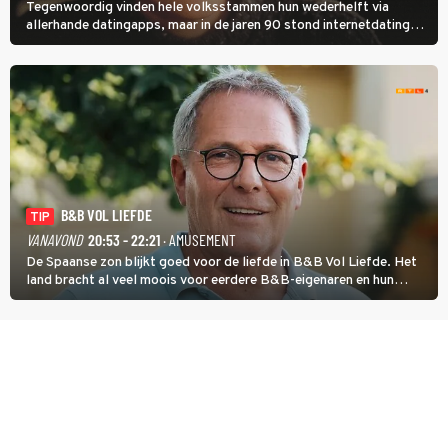
Tegenwoordig vinden hele volksstammen hun wederhelft via
allerhande datingapps, maar in de jaren 90 stond internetdating
nog in de kinderschoenen. In de film You've Got Mail zie je dat
terug.
B&B VOL LIEFDE
TIP
VANAVOND
20:53 - 22:21
· AMUSEMENT
De Spaanse zon blijkt goed voor de liefde in B&B Vol Liefde. Het
land bracht al veel moois voor eerdere B&B-eigenaren en hun
partners. Ook Paul runt zijn gastenverblijf in Spanje. De 62-jarige
weduwnaar stuurt aan op een nieuw hoofdstuk.