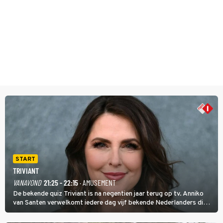
START
TRIVIANT
VANAVOND
21:25 - 22:15
· AMUSEMENT
De bekende quiz Triviant is na negentien jaar terug op tv. Anniko
van Santen verwelkomt iedere dag vijf bekende Nederlanders die
vragen beantwoorden in verschillende categorieën. De beste
speler gaat direct door naar de finaleweek.