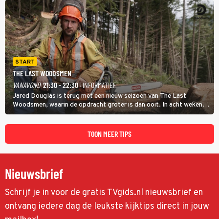
START
THE LAST WOODSMEN
VANAVOND
21:30 - 22:30
· INFORMATIEF
Jared Douglas is terug met een nieuw seizoen van The Last
Woodsmen, waarin de opdracht groter is dan ooit. In acht weken
tijd probeert hij een miljoen dollar bij elkaar te vergaren om de
toekomst van het houthakkersbedrijf te verzekeren.
TOON MEER TIPS
Nieuwsbrief
Schrijf je in voor de gratis TVgids.nl nieuwsbrief en
ontvang iedere dag de leukste kijktips direct in jouw