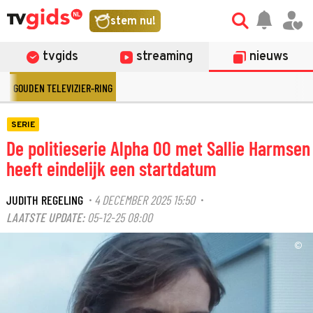
stem nu!
tvgids
streaming
nieuws
GOUDEN TELEVIZIER-RING
SERIE
De politieserie Alpha 00 met Sallie Harmsen
heeft eindelijk een startdatum
JUDITH REGELING
4 DECEMBER 2025 15:50
·
·
LAATSTE UPDATE:
05-12-25 08:00
©