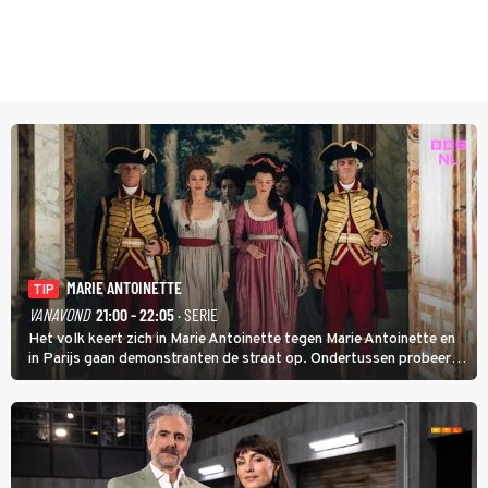
MARIE ANTOINETTE
TIP
VANAVOND
21:00 - 22:05
· SERIE
Het volk keert zich in Marie Antoinette tegen Marie Antoinette en
in Parijs gaan demonstranten de straat op. Ondertussen probeert
Marie Antoinette landgoed Saint-Cloud te kopen. Ze wil daar haar
kinderen veilig laten opgroeien.