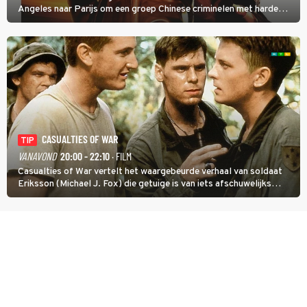
Angeles naar Parijs om een groep Chinese criminelen met harde
hand aan te pakken.
CASUALTIES OF WAR
TIP
VANAVOND
20:00 - 22:10
· FILM
Casualties of War vertelt het waargebeurde verhaal van soldaat
Eriksson (Michael J. Fox) die getuige is van iets afschuwelijks
tijdens de Vietnamoorlog. Hij besluit uit de school te klappen.