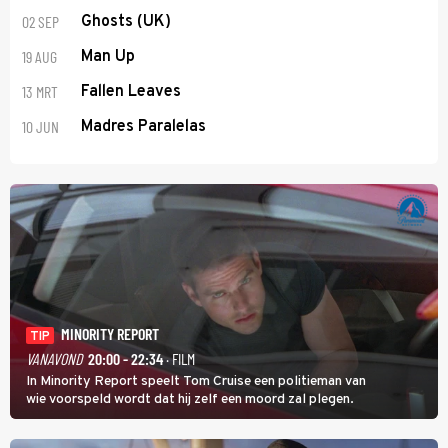
02 SEP
Ghosts (UK)
19 AUG
Man Up
13 MRT
Fallen Leaves
10 JUN
Madres Paralelas
MINORITY REPORT
TIP
VANAVOND
20:00 - 22:34
· FILM
In Minority Report speelt Tom Cruise een politieman van
wie voorspeld wordt dat hij zelf een moord zal plegen.