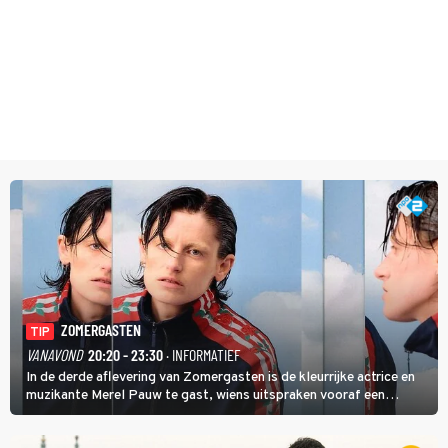
ZOMERGASTEN
TIP
VANAVOND
20:20 - 23:30
· INFORMATIEF
In de derde aflevering van Zomergasten is de kleurrijke actrice en
muzikante Merel Pauw te gast, wiens uitspraken vooraf een
boeiende avond beloven: 'Mijn ideale televisieavond is zoals mijn
identiteit: grenzeloos, absurd en vol angsten'.