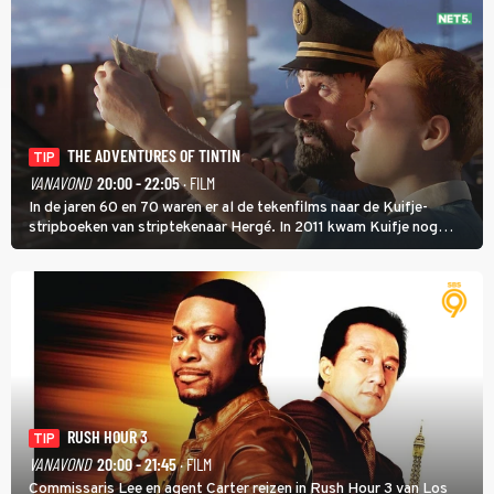
THE ADVENTURES OF TINTIN
TIP
VANAVOND
20:00 - 22:05
· FILM
In de jaren 60 en 70 waren er al de tekenfilms naar de Kuifje-
stripboeken van striptekenaar Hergé. In 2011 kwam Kuifje nog
meer tot leven in The Adventures of Tintin van Steven Spielberg.
RUSH HOUR 3
TIP
VANAVOND
20:00 - 21:45
· FILM
Commissaris Lee en agent Carter reizen in Rush Hour 3 van Los