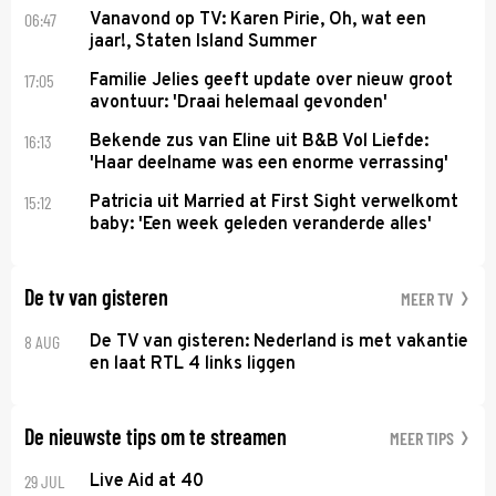
06:47
Vanavond op TV: Karen Pirie, Oh, wat een
jaar!, Staten Island Summer
17:05
Familie Jelies geeft update over nieuw groot
avontuur: 'Draai helemaal gevonden'
16:13
Bekende zus van Eline uit B&B Vol Liefde:
'Haar deelname was een enorme verrassing'
15:12
Patricia uit Married at First Sight verwelkomt
baby: 'Een week geleden veranderde alles'
De tv van gisteren
MEER TV
8 AUG
De TV van gisteren: Nederland is met vakantie
en laat RTL 4 links liggen
De nieuwste tips om te streamen
MEER TIPS
29 JUL
Live Aid at 40