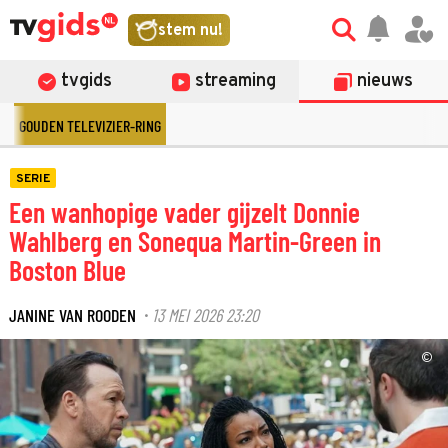
stem nu!
tvgids
streaming
nieuws
GOUDEN TELEVIZIER-RING
SERIE
Een wanhopige vader gijzelt Donnie
Wahlberg en Sonequa Martin-Green in
Boston Blue
JANINE VAN ROODEN
13 MEI 2026 23:20
·
©