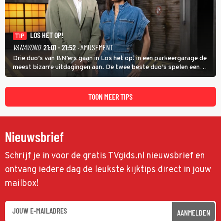
LOS HET OP!
TIP
VANAVOND
21:01 - 21:52
· AMUSEMENT
Drie duo’s van BN’ers gaan in Los het op! in een parkeergarage de
meest bizarre uitdagingen aan. De twee beste duo’s spelen een
onderlinge finale. Met in deze aflevering onder anderen cabaretiers
Nabil Aoulad Ayad en Annick Boer.
TOON MEER TIPS
Nieuwsbrief
Schrijf je in voor de gratis TVgids.nl nieuwsbrief en
ontvang iedere dag de leukste kijktips direct in jouw
mailbox!
AANMELDEN