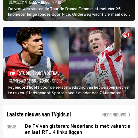
VANMIDDAG
15:55 - 18:55
· SPORT
De vrouwen sluiten de Tour de France Femmes af met vier 25
kilometer lange rondes door Nice. Onderweg wacht viermaal de
zware Col d'Èze. Aan de finish op de Promenade des Anglais krijgt
de eindwinnaar de laatste gele trui.
STUDIO SPORT VOETBAL
TIP
VANAVOND
18:55 - 20:00
· SPORT
Feyenoord hoeft voor de eerste wedstrijd van het seizoen niet ver
te reizen. Stadsgenoot Sparta speelt minder dan 7 kilometer
verderop. Feyenoord trok de Spaanse spits Nacho Ferri aan van
KVC Westerlo uit België.
Laatste nieuws van TVgids.nl
MEER NIEUWS
08:36
De TV van gisteren: Nederland is met vakantie
en laat RTL 4 links liggen