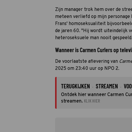
Zijn manager trok hem over de stree
meteen verliefd op mijn personage F
Frans' homoseksualiteit bijvoorbee
de jaren 60. "Hij wordt uiteindelijk 
heteroseksuele man nooit gespeeld
Wanneer is Carmen Curlers op televi
De voorlaatste aflevering van
Carme
2025 om 23:40 uur op NPO 2.
TERUGKIJKEN
STREAMEN
VOO
·
·
Ontdek hier wanneer Carmen Curle
KLIK HIER
streamen.