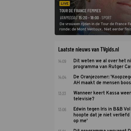
LIVE
TOUR DE FRANCE FEMMES
VANMIDDAG
15:20 - 18:00
· SPORT
De vrouwen rijden in de Tour de France 
ronde: de Mont Ventoux. Niet eerder fin
uit de buitencategorie. De aanloop naar d
Laatste nieuws van TVgids.nl
14:09
Dit weten we al over het 
programma van Rutger Ca
14:04
De Oranjezomer: 'Koopzeg
AH maakt de mensen boos
13:23
Wanneer keert Kassa weer
televisie?
13:06
Edwin tegen Iris in B&B Vol 
hoopte dat je niet verlief
op me'