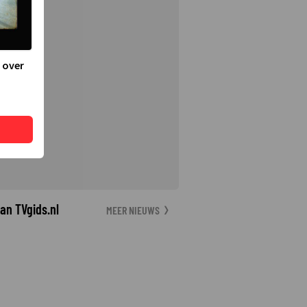
 over
an TVgids.nl
MEER NIEUWS