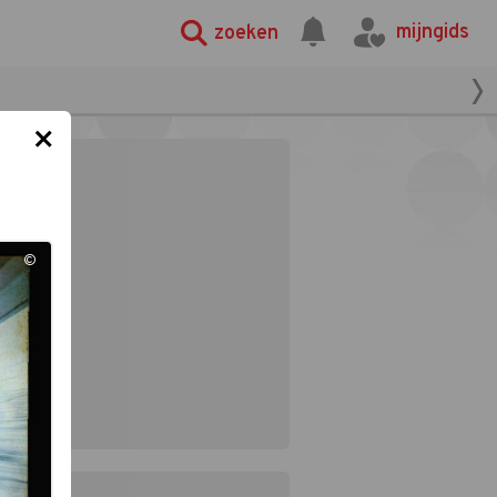
mijngids
zoeken
×
©