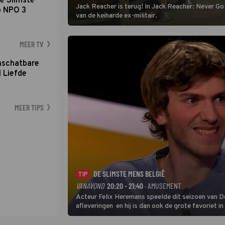
e Slimste
Jack Reacher is terug! In Jack Reacher: Never Go
p NPO 3
van de keiharde ex-militair.
MEER TV
nschatbare
 Liefde
MEER TIPS
DE SLIMSTE MENS BELGIË
TIP
VANAVOND
20:20 - 21:40
· AMUSEMENT
Acteur Felix Heremans speelde dit seizoen van De
afleveringen en hij is dan ook de grote favoriet i
inbreng, want komiek Soundos El Ahmadi neemt pl