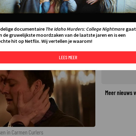
et vervelend nieuws terug naar
rlers
6
LAATSTE UPDATE:
02-12-25 09:03
·
edelige documentaire
The Idaho Murders: College Nightmare
gaat
n de gruwelijkste moordzaken van de laatste jaren en is een
chte hit op Netflix. Wij vertellen je waarom!
©
LEES MEER
Meer nieuws v
sen in Carmen Curlers