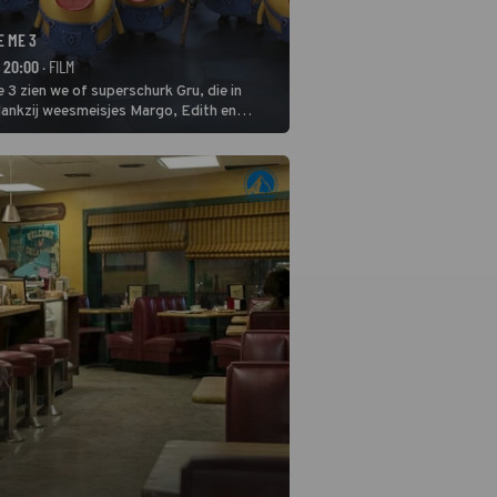
E ME 3
- 20:00
· FILM
 3 zien we of superschurk Gru, die in
ankzij weesmeisjes Margo, Edith en
ap naar het rechte pad maakte, ook op
blijven.