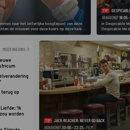
DESPICABL
TIP
VANAVOND
18:05 
Femmes naar het letterlijke hoogtepunt van deze
In Despicable Me
ishten de vrouwen voor deze koers op deze kale col
Despicable Me d
e slotklim is vlak.
Agnes de overst
dat pad weet te 
MEER NIEUWS
nieuwe
stricum
elverandering
'
 terug op
Liefde: 'Ik
d zou worden
JACK REACHER: NEVER GO BACK
TIP
VANAVOND
20:00 - 22:25
· FILM