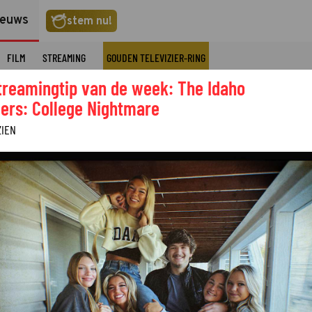
ieuws
stem nu!
FILM
STREAMING
GOUDEN TELEVIZIER-RING
treamingtip van de week: The Idaho
ers: College Nightmare
ZIEN