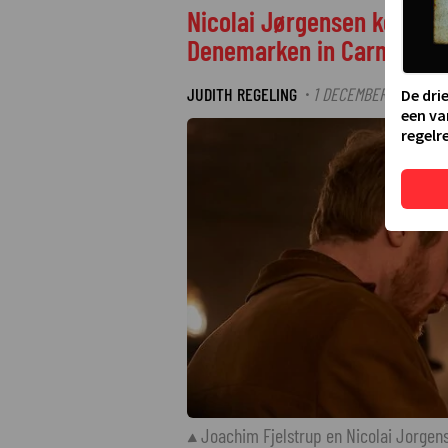
Nicolai Jørgensen keert m
Denemarken in Carmen Cu
JUDITH REGELING
1 DECEMBER 2025 12:1
·
De dri
een va
regelre
Joachim Fjelstrup en Nicolai Jorgen