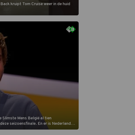
 Back kruipt Tom Cruise weer in de huid
 Slimste Mens België al tien
n deze seizoensfinale. En er is Nederlandse
aats aan de jurytafel.