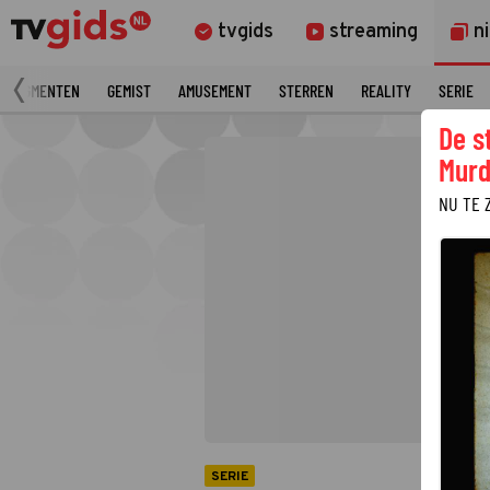
tvgids
streaming
n
 FRAGMENTEN
GEMIST
AMUSEMENT
STERREN
REALITY
SERIE
De s
Murd
NU TE 
SERIE