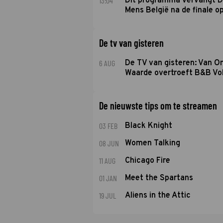
13:04
Dit programma vervangt D
Mens België na de finale o
De tv van gisteren
6 AUG
De TV van gisteren: Van O
Waarde overtroeft B&B Vol
De nieuwste tips om te streamen
03 FEB
Black Knight
08 JUN
Women Talking
11 AUG
Chicago Fire
01 JAN
Meet the Spartans
19 JUL
Aliens in the Attic