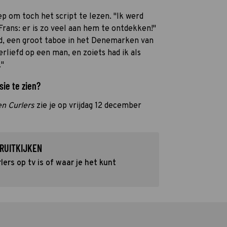
p om toch het script te lezen. "Ik werd
rans: er is zo veel aan hem te ontdekken!"
ld, een groot taboe in het Denemarken van
verliefd op een man, en zoiets had ik als
."
sie te zien?
n Curlers
zie je op vrijdag 12 december
RUITKIJKEN
rs op tv is of waar je het kunt