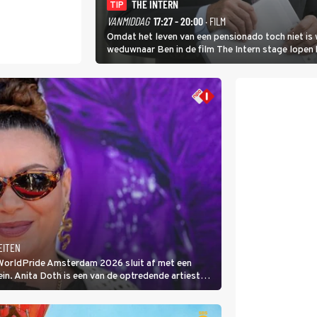
THE INTERN
TIP
VANMIDDAG
17:27 - 20:00
· FILM
Omdat het leven van een pensionado toch niet is 
weduwnaar Ben in de film The Intern stage lopen 
gouden zet blijkt te zijn.
EITEN
 WorldPride Amsterdam 2026 sluit af met een
. Anita Doth is een van de optredende artiesten.
s zangeres van 2Unlimited.