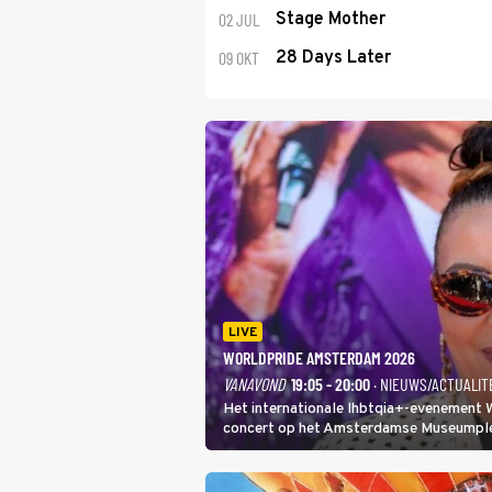
02 JUL
Stage Mother
09 OKT
28 Days Later
LIVE
WORLDPRIDE AMSTERDAM 2026
VANAVOND
19:05 - 20:00
· NIEUWS/ACTUALIT
Het internationale lhbtqia+-evenement
concert op het Amsterdamse Museumplein
In de jaren 90 veroverde ze de wereld al