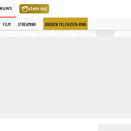
ieuws
stem nu!
FILM
STREAMING
GOUDEN TELEVIZIER-RING