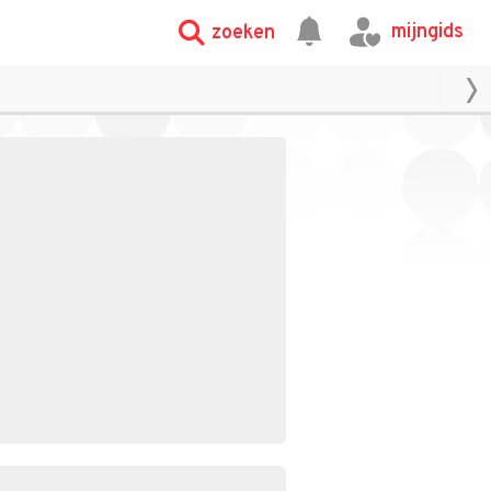
mijngids
zoeken