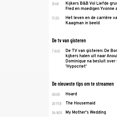
21:48
Kijkers B&B Vol Liefde gr
Fred en moedigen Yvonne 
17:30
Het leven en de carrière v
Kaagman in beeld
De tv van gisteren
7 AUG
De TV van gisteren: De B
kijkers halen uit naar Anou
Dominique na besluit over 
'Hypocriet'
De nieuwste tips om te streamen
00:05
Hoard
20 FEB
The Housemaid
04 NOV
My Mother's Wedding