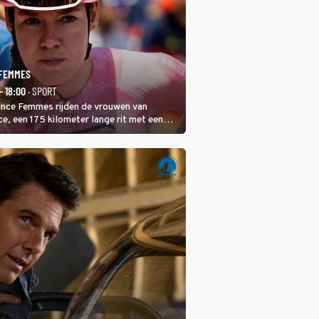
 FEMMES
- 18:00
· SPORT
rance Femmes rijden de vrouwen van
ce, een 175 kilometer lange rit met een
 in het midden. Dat is mogelijk niet de
is, dat is de temperatuur. Het kan in Nice
eet worden.