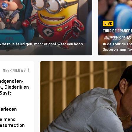
LIVE
TOUR DE FRANCE
VANMIDDAG
15:45 
 de rails te krijgen, maar er gaat weer een hoop
In de Tour de F
Sisteron naar Ni
geleidelijke klim
zwaarste hindern
namelijk bloedh
MEER NIEUWS
ondgenoten-
k, Diederik en
Sayf:
verleden
te mens
Resurrection