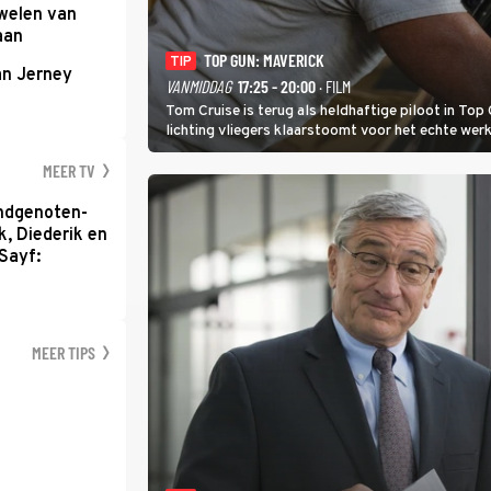
uwelen van
aan
TOP GUN: MAVERICK
TIP
an Jerney
VANMIDDAG
17:25 - 20:00
· FILM
Tom Cruise is terug als heldhaftige piloot in Top 
lichting vliegers klaarstoomt voor het echte werk
MEER TV
ondgenoten-
k, Diederik en
Sayf:
MEER TIPS