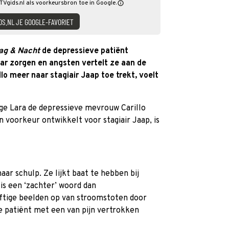
TVgids.nl als voorkeursbron toe in Google.
DS.NL JE GOOGLE-FAVORIET
g & Nacht
de depressieve patiënt
aar zorgen en angsten vertelt ze aan de
o meer naar stagiair Jaap toe trekt, voelt
ge Lara de depressieve mevrouw Carillo
 voorkeur ontwikkelt voor stagiair Jaap, is
aar schulp. Ze lijkt baat te hebben bij
is een ‘zachter’ woord dan
ftige beelden op van stroomstoten door
e patiënt met een van pijn vertrokken