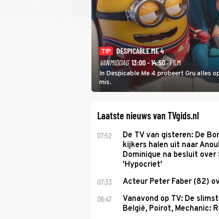
DESPICABLE ME 4
TIP
VANMIDDAG
13:00 - 14:50
· FILM
In Despicable Me 4 probeert Gru alles op
mis.
Laatste nieuws van TVgids.nl
07:52
De TV van gisteren: De B
kijkers halen uit naar Anou
Dominique na besluit over 
'Hypocriet'
07:33
Acteur Peter Faber (82) o
06:47
Vanavond op TV: De slims
België, Poirot, Mechanic: 