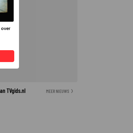
 over
an TVgids.nl
MEER NIEUWS