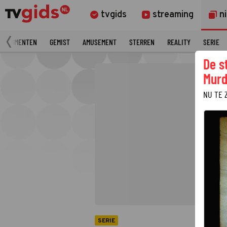
tvgids
streaming
n
 FRAGMENTEN
GEMIST
AMUSEMENT
STERREN
REALITY
SERIE
De s
Murd
NU TE 
SERIE