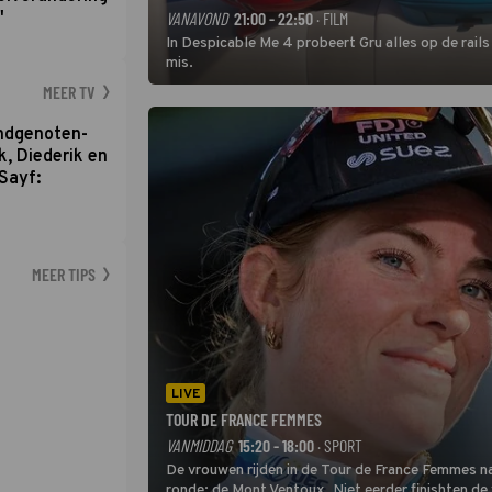
'
VANAVOND
21:00 - 22:50
· FILM
In Despicable Me 4 probeert Gru alles op de rails
mis.
MEER TV
ondgenoten-
k, Diederik en
Sayf:
MEER TIPS
LIVE
TOUR DE FRANCE FEMMES
VANMIDDAG
15:20 - 18:00
· SPORT
De vrouwen rijden in de Tour de France Femmes na
ronde: de Mont Ventoux. Niet eerder finishten de