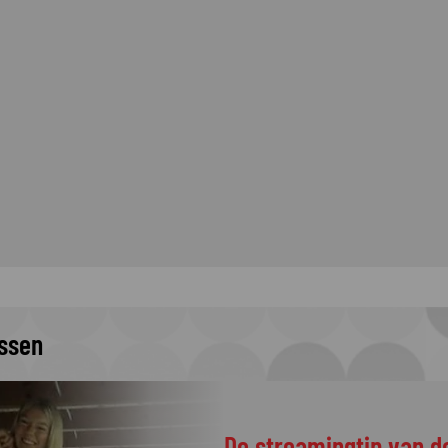
issen
De streamingtip van d