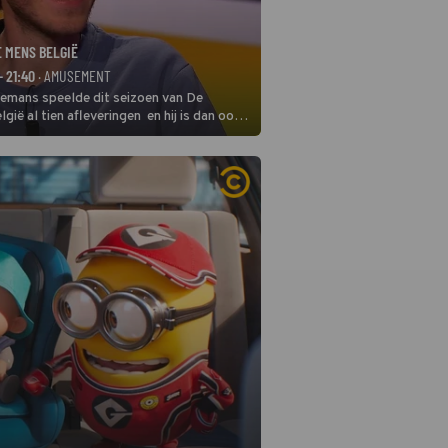
E MENS BELGIË
- 21:40
· AMUSEMENT
remans speelde dit seizoen van De
gië al tien afleveringen en hij is dan ook
 in deze seizoensfinale. En er is
reng, want komiek Soundos El Ahmadi
 de jurytafel.