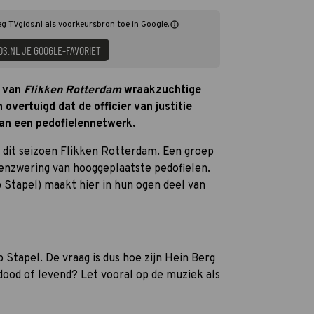
eg TVgids.nl als voorkeursbron toe in Google.
DS.NL JE GOOGLE-FAVORIET
g van
Flikken Rotterdam
wraakzuchtige
n overtuigd dat de officier van justitie
 van een pedofielennetwerk.
an dit seizoen Flikken Rotterdam. Een groep
enzwering van hooggeplaatste pedofielen.
b Stapel) maakt hier in hun ogen deel van
b Stapel. De vraag is dus hoe zijn Hein Berg
 dood of levend? Let vooral op de muziek als