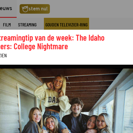
ieuws
stem nu!
FILM
STREAMING
GOUDEN TELEVIZIER-RING
treamingtip van de week: The Idaho
ers: College Nightmare
ZIEN