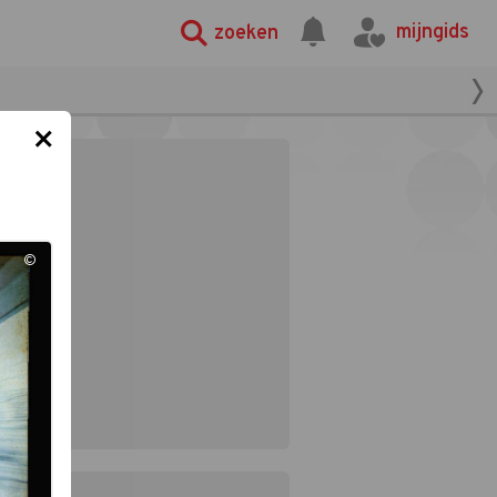
mijngids
zoeken
×
©