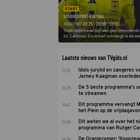
START
STUDIO SPORT VOETBAL
VANAVOND
22:25 - 23:00
· SPORT
Traditiegetrouw bijt een gepromoveerde c
SC Cambuur Excelsior ontvangt in de eer
De nieuwe oefenmeester is Johan Plat en 
Laatste nieuws van TVgids.nl
17:25
Idols-jurylid en zangeres v
Jerney Kaagman overlede
16:39
De 5 beste programma's 
te streamen
14:47
Dit programma vervangt M
het Plein op de vrijdagavo
14:09
Dit weten we al over het 
programma van Rutger Ca
14:04
De Oranjezomer: 'Koopzeg