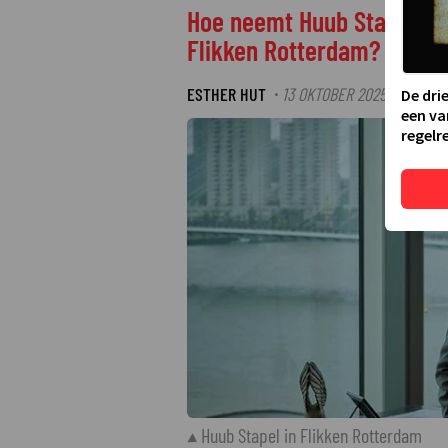
Hoe neemt Huub Stapel afs
Flikken Rotterdam?
ESTHER HUT
13 OKTOBER 2025 10:45
L
·
·
De dri
een va
regelre
Huub Stapel in Flikken Rotterdam