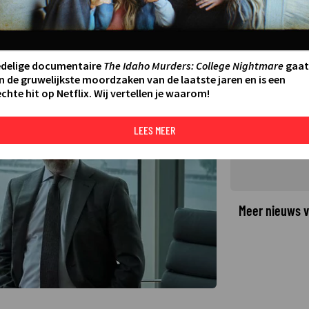
cheid in het seizoensslot van
AATSTE UPDATE:
24-10-25 15:34
edelige documentaire
The Idaho Murders: College Nightmare
gaat
n de gruwelijkste moordzaken van de laatste jaren en is een
chte hit op Netflix. Wij vertellen je waarom!
©
LEES MEER
Meer nieuws v