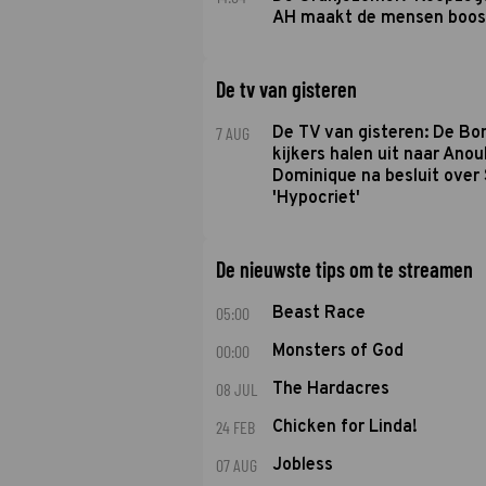
AH maakt de mensen boos
De tv van gisteren
7 AUG
De TV van gisteren: De B
kijkers halen uit naar Anou
Dominique na besluit over 
'Hypocriet'
De nieuwste tips om te streamen
05:00
Beast Race
00:00
Monsters of God
08 JUL
The Hardacres
24 FEB
Chicken for Linda!
07 AUG
Jobless